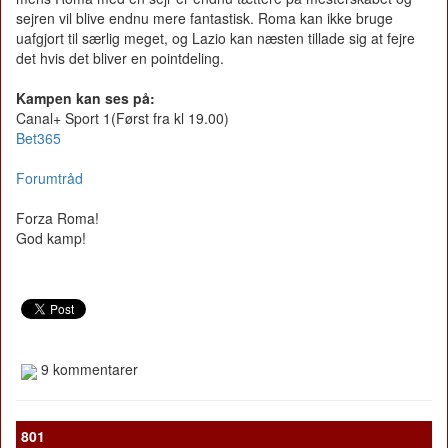
sejren vil blive endnu mere fantastisk. Roma kan ikke bruge
uafgjort til særlig meget, og Lazio kan næsten tillade sig at fejre
det hvis det bliver en pointdeling.
Kampen kan ses på:
Canal+ Sport 1(Først fra kl 19.00)
Bet365
Forumtråd
Forza Roma!
God kamp!
9 kommentarer
801