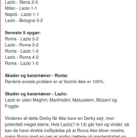
Lazio - Siena 2-0
Milan - Lazio 1-1
Napoli - Lazio 1-1
Lazio - Bologna 3-2
Seneste 5 opgør:
Roma - Lazio 3-2
Lazio - Roma 3-2
Roma - Lazio 1-0
Lazio - Roma 4-2
Roma - Lazio 1-0
Skader og karantæner - Roma:
Ranieris eneste problem er at Vucinic ikke er 100%.
Skader og karantæner - Lazio:
Lazio er uden Meghni, Manfredini, Matuzalem, Bizzarri og
Foggia.
Vinderen af dette Derby får ikke bare en Derby sejr, men
potentielt meget større. Hvis Lazio(7-9-13) går hen og vinder, så
kan de have direkte indflydelse på at Roma ikke bliver mestre,
mens Roma med en sejr er endnu tættere på mesterskabet og