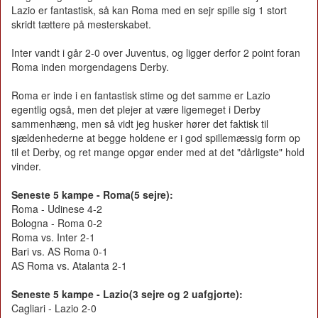
Lazio er fantastisk, så kan Roma med en sejr spille sig 1 stort
skridt tættere på mesterskabet.
Inter vandt i går 2-0 over Juventus, og ligger derfor 2 point foran
Roma inden morgendagens Derby.
Roma er inde i en fantastisk stime og det samme er Lazio
egentlig også, men det plejer at være ligemeget i Derby
sammenhæng, men så vidt jeg husker hører det faktisk til
sjældenhederne at begge holdene er i god spillemæssig form op
til et Derby, og ret mange opgør ender med at det "dårligste" hold
vinder.
Seneste 5 kampe - Roma(5 sejre):
Roma - Udinese 4-2
Bologna - Roma 0-2
Roma vs. Inter 2-1
Bari vs. AS Roma 0-1
AS Roma vs. Atalanta 2-1
Seneste 5 kampe - Lazio(3 sejre og 2 uafgjorte):
Cagliari - Lazio 2-0