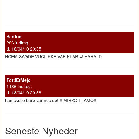
Santon
296 indlæg.
d. 18/04/10 20:35
HCEM SAGDE VUCI IKKE VAR KLAR =! HAHA :D
TottiErMejo
1136 indlæg.
d. 18/04/10 20:38
han skulle bare varmes op!!!! MIRKO TI AMO!!
Seneste Nyheder