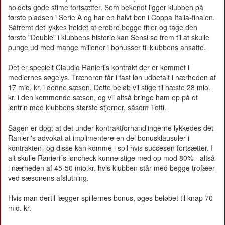
holdets gode stime fortsætter. Som bekendt ligger klubben på
første pladsen i Serie A og har en halvt ben i Coppa Italia-finalen.
Såfremt det lykkes holdet at erobre begge titler og tage den
første "Double" i klubbens historie kan Sensi se frem til at skulle
punge ud med mange milioner i bonusser til klubbens ansatte.
Det er specielt Claudio Ranieri's kontrakt der er kommet i
mediernes søgelys. Træneren får i fast løn udbetalt i nærheden af
17 mio. kr. i denne sæson. Dette beløb vil stige til næste 28 mio.
kr. i den kommende sæson, og vil altså bringe ham op på et
løntrin med klubbens største stjerner, såsom Totti.
Sagen er dog; at det under kontraktforhandlingerne lykkedes det
Ranieri's advokat at implimentere en del bonusklausuler i
kontrakten- og disse kan komme i spil hvis succesen fortsætter. I
alt skulle Ranieri´s løncheck kunne stige med op mod 80% - altså
i nærheden af 45-50 mio.kr. hvis klubben står med begge trofæer
ved sæsonens afslutning.
Hvis man dertil lægger spillernes bonus, øges beløbet til knap 70
mio. kr.