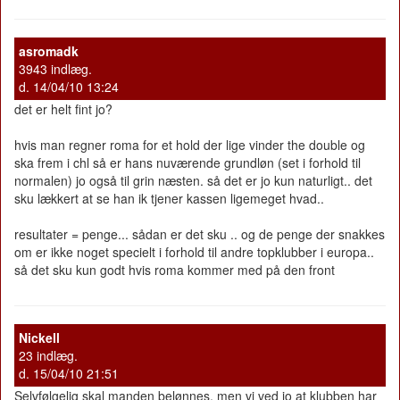
asromadk
3943 indlæg.
d. 14/04/10 13:24
det er helt fint jo?
hvis man regner roma for et hold der lige vinder the double og
ska frem i chl så er hans nuværende grundløn (set i forhold til
normalen) jo også til grin næsten. så det er jo kun naturligt.. det
sku lækkert at se han ik tjener kassen ligemeget hvad..
resultater = penge... sådan er det sku .. og de penge der snakkes
om er ikke noget specielt i forhold til andre topklubber i europa..
så det sku kun godt hvis roma kommer med på den front
Nickell
23 indlæg.
d. 15/04/10 21:51
Selvfølgelig skal manden belønnes, men vi ved jo at klubben har