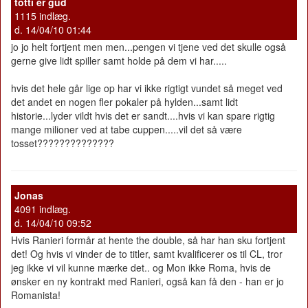
totti er gud
1115 indlæg.
d. 14/04/10 01:44
jo jo helt fortjent men men...pengen vi tjene ved det skulle også
gerne give lidt spiller samt holde på dem vi har.....
hvis det hele går lige op har vi ikke rigtigt vundet så meget ved
det andet en nogen fler pokaler på hylden...samt lidt
historie...lyder vildt hvis det er sandt....hvis vi kan spare rigtig
mange milioner ved at tabe cuppen.....vil det så være
tosset??????????????
Jonas
4091 indlæg.
d. 14/04/10 09:52
Hvis Ranieri formår at hente the double, så har han sku fortjent
det! Og hvis vi vinder de to titler, samt kvalificerer os til CL, tror
jeg ikke vi vil kunne mærke det.. og Mon ikke Roma, hvis de
ønsker en ny kontrakt med Ranieri, også kan få den - han er jo
Romanista!