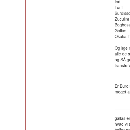
Ind
Toni
Burdiss
Zuculini
Boghoss
Gallas
Okaka T
Og lige 
alle de 
og SÅ god
transfer
Er Burdi
meget at
gallas e
hvad vi 
heller n