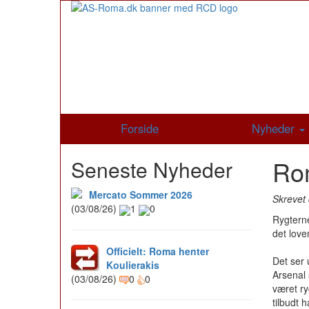
Forside
Nyheder
Rom
Seneste Nyheder
Mercato Sommer 2026
Skrevet 
(03/08/26)
1
0
Rygterne
det lov
Officielt: Roma henter
Det ser u
Koulierakis
Arsenal 
(03/08/26)
0
0
været ry
tilbudt 