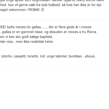
hed. han vil gerne væk fra tysk fodbold. så hvis han ikke er for dyr.
meget vekommen i ROMA! :D
IKKE! bytte mexes for gallas....... der er flere gode år i mexes
....gallas er en gammel nisse. og desuden er mexes a tru Roma
n vi kan sku godt sælge baptista.
yder nice.. men ikke realistisk hehe.
, cicinho, cassetti, tonetto. ind. unge talenter, burdisso , eboue,