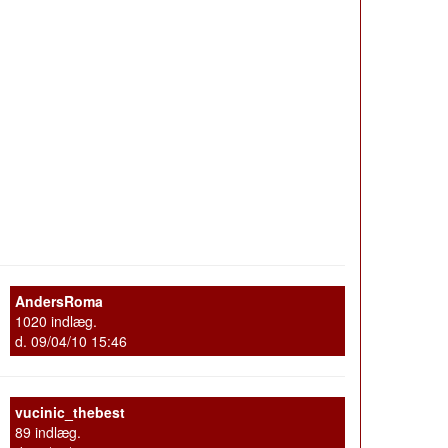
AndersRoma
1020 indlæg.
d. 09/04/10 15:46
vucinic_thebest
89 indlæg.