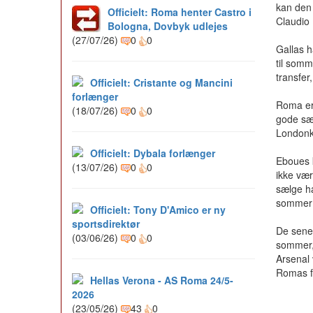
kan den 
Officielt: Roma henter Castro i
Claudio 
Bologna, Dovbyk udlejes
(27/07/26)
0
0
Gallas h
til somm
transfer
Officielt: Cristante og Mancini
forlænger
Roma er
(18/07/26)
0
0
gode sæs
Londonk
Officielt: Dybala forlænger
Eboues k
(13/07/26)
0
0
ikke vær
sælge ha
sommer k
Officielt: Tony D'Amico er ny
sportsdirektør
De senes
(03/06/26)
0
0
sommer, 
Arsenal 
Romas f
Hellas Verona - AS Roma 24/5-
2026
(23/05/26)
43
0