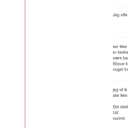
Jeg vill
ser ikke
er bedre
være ba
Eboue ku
noget fr
jeg vil 
slet ikk
Det idel
Ud:
vucinic