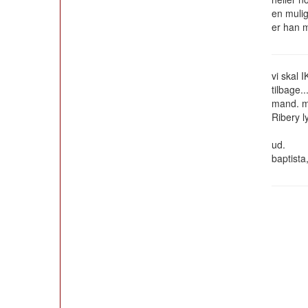
en mulig
er han 
vi skal 
tilbage.
mand. me
Ribery l
ud.
baptista