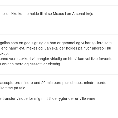
e heller ikke kunne holde til at se Mexes i en Arsenal trøje
 gallas som en god signing da han er gammel og vi har spillere som
 end ham? evt. mexes og juan skal der holdes på hvor andreolli ku
ckup.
nne være lækkert vi mangler virkelig en hb. vi kan vel ikke forvente
a cicinho mere og cassetti er elendig
ik accepterere mindre end 20 mio euro plus eboue.. mindre burde
e komme på tale..
le transfer vindue for mig mht til de rygter der er ville være