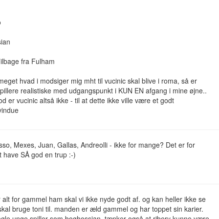
o
ian
ilbage fra Fulham
meget hvad i modsiger mig mht til vucinic skal blive i roma, så er
spillere realistiske med udgangspunkt i KUN EN afgang i mine øjne..
 er vucinic altså ikke - til at dette ikke ville være et godt
vindue
sso, Mexes, Juan, Gallas, Andreolli - ikke for mange? Det er for
 have SÅ god en trup :-)
r alt for gammel ham skal vi ikke nyde godt af. og kan heller ikke se
skal bruge toni til. manden er æld gammel og har toppet sin karier.
ogle unge spiller som boghossian. tænker også at ribery kunne være