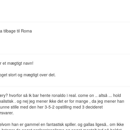
 tilbage til Roma
r et mægtigt navn!
oget stort og mægtigt over det.
ery? hvorfor så ik bar hente ronaldo i real. come on .. altså ... hold
ealistisk . og nej jeg mener ikke det er for mange , da jeg mener han
 kunne stille med den her 3-5-2 opstilling med 3 decideret
rsvarer.
selvom han er gammel en fantastisk spiller. og gallas ligeså.. om ikke
 bringer de noget professionalisme og noget mentalt ind på holdet.