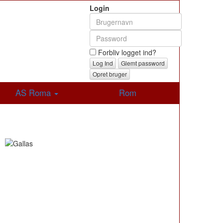
Login
Forbliv logget ind?
Glemt password
Opret bruger
AS Roma
Rom