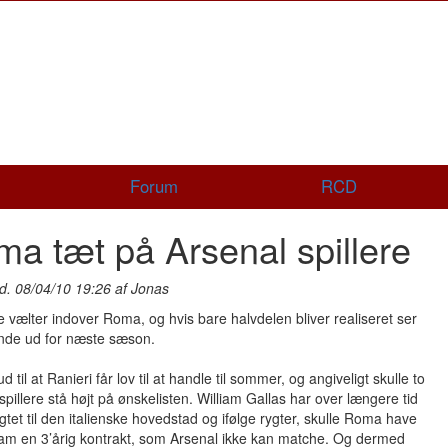
Forum
RCD
a tæt på Arsenal spillere
d. 08/04/10 19:26 af Jonas
 vælter indover Roma, og hvis bare halvdelen bliver realiseret ser
ende ud for næste sæson.
d til at Ranieri får lov til at handle til sommer, og angiveligt skulle to
spillere stå højt på ønskelisten. William Gallas har over længere tid
gtet til den italienske hovedstad og ifølge rygter, skulle Roma have
ham en 3’årig kontrakt, som Arsenal ikke kan matche. Og dermed