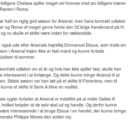
tidligere Chelsea spiller meget vel forenes med sin tidligere træner
Ranieri i Roma.
ar haft en rigtig god sæson for Arsenal, men hans kontrakt udløber
er og Roma vil meget gerne hente den 32’årige franskmand på fri
, og nu skulle et skifte være inden for rækkevidde.
 også ude efter Arsenals højrefløj Emmanuel Eboue, som trods sin
on i Arsenal trøjen ikke er fast mand og kunne forlade
lubben til sommer.
ontrakt udløber om et år og hvis han ikke spiller fast, skulle han
e interesseret i at forlænge. Og dette kunne tvinge Arsenal til at
m. Sidste sæson var han tæt på et skifte til Fiorentina, men til
unne et skifte til Serie A blive en realitet.
te rygter forlyder at Arsenal er indstillet på at miste Gallas til
hvilket betyder at de selv skal ud og handle. Og derfor kunne
være interesserede i at bruge Eboue i en handel, der kunne bringe
ranske Philippe Mexes den anden vej.