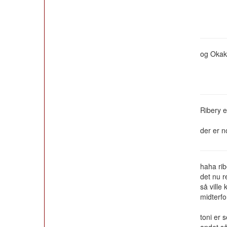
og Okaka
Ribery e
der er n
haha rib
det nu r
så ville
midterfo
toni er 
andet så