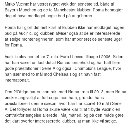
Mirko Vucinic har været rygtet væk den seneste tid, både til
Bayern Munchen og de to Manchester klubber, Roma benægter
dog at have modtaget nogle bud på angriberen.
Roma har gjort det helt klart at klubben ikke har modtaget nogen
bud på Vucinic, og klubben afviser også at de er interesserede i
at sælge montenegrineren, som har imponeret de seneste uger
for Roma.
Vucinic blev hentet for 7. mio. Euro i Lecce, tilbage i 2006. Siden
har han været en fast del af Romas førstehold og har haft flere
gode præstationer i Serie A og også i Champions League, hvor
han især med to mål mod Chelsea slog sit navn fast
internationalt.
Den 26’årige har en kontrakt med Roma frem til 2013, men Roma
ønsker angiveligt at forlænge med ham, grundet hans
præstationer i denne sæson, hvor han har scoret 10 mål i Serie
A. Det forlyder at Roma skulle være klar til at tilbyde Vucinic en
kontraktforlængelse allerede i Maj måned, og på den måde gøre
det klart overfor interesserede klubber, at man ikke vil sælge.