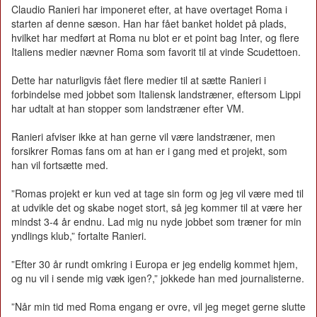
Claudio Ranieri har imponeret efter, at have overtaget Roma i
starten af denne sæson. Han har fået banket holdet på plads,
hvilket har medført at Roma nu blot er et point bag Inter, og flere
Italiens medier nævner Roma som favorit til at vinde Scudettoen.
Dette har naturligvis fået flere medier til at sætte Ranieri i
forbindelse med jobbet som Italiensk landstræner, eftersom Lippi
har udtalt at han stopper som landstræner efter VM.
Ranieri afviser ikke at han gerne vil være landstræner, men
forsikrer Romas fans om at han er i gang med et projekt, som
han vil fortsætte med.
”Romas projekt er kun ved at tage sin form og jeg vil være med til
at udvikle det og skabe noget stort, så jeg kommer til at være her
mindst 3-4 år endnu. Lad mig nu nyde jobbet som træner for min
yndlings klub,” fortalte Ranieri.
”Efter 30 år rundt omkring i Europa er jeg endelig kommet hjem,
og nu vil i sende mig væk igen?,” jokkede han med journalisterne.
”Når min tid med Roma engang er ovre, vil jeg meget gerne slutte