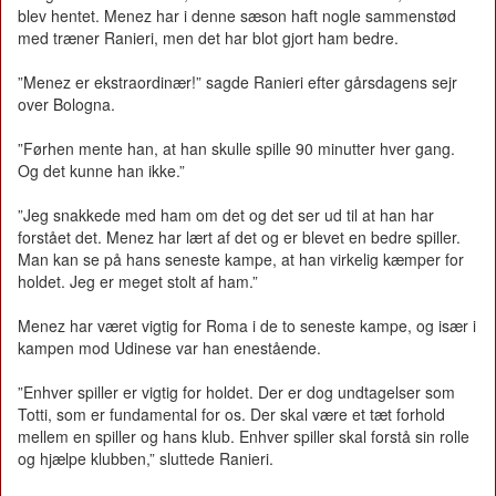
blev hentet. Menez har i denne sæson haft nogle sammenstød
med træner Ranieri, men det har blot gjort ham bedre.
”Menez er ekstraordinær!” sagde Ranieri efter gårsdagens sejr
over Bologna.
”Førhen mente han, at han skulle spille 90 minutter hver gang.
Og det kunne han ikke.”
”Jeg snakkede med ham om det og det ser ud til at han har
forstået det. Menez har lært af det og er blevet en bedre spiller.
Man kan se på hans seneste kampe, at han virkelig kæmper for
holdet. Jeg er meget stolt af ham.”
Menez har været vigtig for Roma i de to seneste kampe, og især i
kampen mod Udinese var han enestående.
”Enhver spiller er vigtig for holdet. Der er dog undtagelser som
Totti, som er fundamental for os. Der skal være et tæt forhold
mellem en spiller og hans klub. Enhver spiller skal forstå sin rolle
og hjælpe klubben,” sluttede Ranieri.