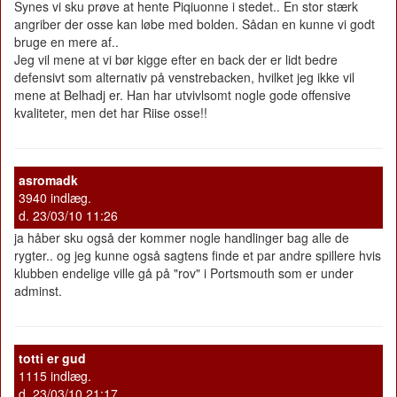
Synes vi sku prøve at hente Piqiuonne i stedet.. En stor stærk
angriber der osse kan løbe med bolden. Sådan en kunne vi godt
bruge en mere af..
Jeg vil mene at vi bør kigge efter en back der er lidt bedre
defensivt som alternativ på venstrebacken, hvilket jeg ikke vil
mene at Belhadj er. Han har utvivlsomt nogle gode offensive
kvaliteter, men det har Riise osse!!
asromadk
3940 indlæg.
d. 23/03/10 11:26
ja håber sku også der kommer nogle handlinger bag alle de
rygter.. og jeg kunne også sagtens finde et par andre spillere hvis
klubben endelige ville gå på "rov" i Portsmouth som er under
adminst.
totti er gud
1115 indlæg.
d. 23/03/10 21:17