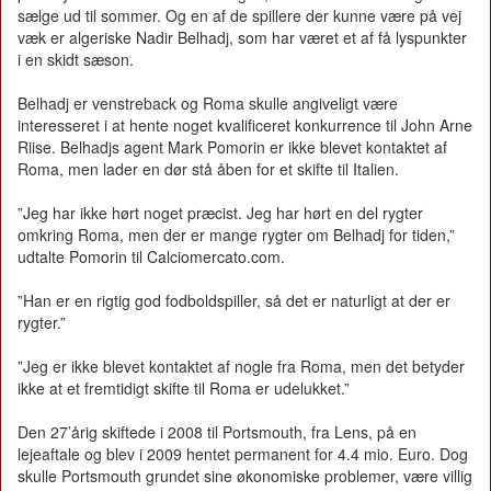
sælge ud til sommer. Og en af de spillere der kunne være på vej
væk er algeriske Nadir Belhadj, som har været et af få lyspunkter
i en skidt sæson.
Belhadj er venstreback og Roma skulle angiveligt være
interesseret i at hente noget kvalificeret konkurrence til John Arne
Riise. Belhadjs agent Mark Pomorin er ikke blevet kontaktet af
Roma, men lader en dør stå åben for et skifte til Italien.
”Jeg har ikke hørt noget præcist. Jeg har hørt en del rygter
omkring Roma, men der er mange rygter om Belhadj for tiden,”
udtalte Pomorin til Calciomercato.com.
”Han er en rigtig god fodboldspiller, så det er naturligt at der er
rygter.”
”Jeg er ikke blevet kontaktet af nogle fra Roma, men det betyder
ikke at et fremtidigt skifte til Roma er udelukket.”
Den 27’årig skiftede i 2008 til Portsmouth, fra Lens, på en
lejeaftale og blev i 2009 hentet permanent for 4.4 mio. Euro. Dog
skulle Portsmouth grundet sine økonomiske problemer, være villig