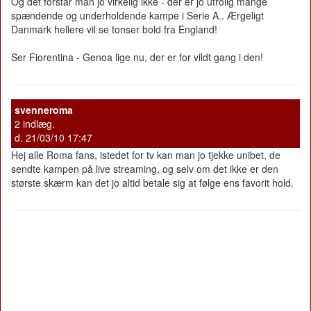
Og det forstår man jo virkelig ikke - der er jo utrolig mange
spændende og underholdende kampe i Serie A.. Ærgeligt
Danmark hellere vil se tonser bold fra England!
Ser Fiorentina - Genoa lige nu, der er for vildt gang i den!
svenneroma
2 indlæg.
d. 21/03/10 17:47
Hej alle Roma fans, istedet for tv kan man jo tjekke unibet, de
sendte kampen på live streaming, og selv om det ikke er den
største skærm kan det jo altid betale sig at følge ens favorit hold.