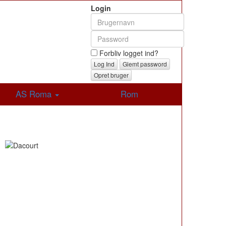
Login
Forbliv logget ind?
Glemt password
Opret bruger
AS Roma
Rom