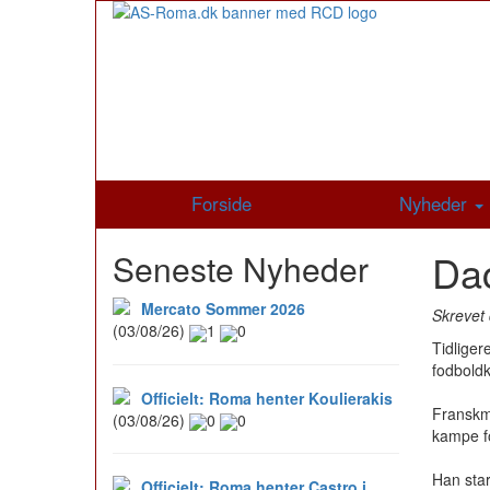
Forside
Nyheder
Dac
Seneste Nyheder
Mercato Sommer 2026
Skrevet 
(03/08/26)
1
0
Tidliger
fodboldk
Officielt: Roma henter Koulierakis
Franskma
(03/08/26)
0
0
kampe fo
Han star
Officielt: Roma henter Castro i