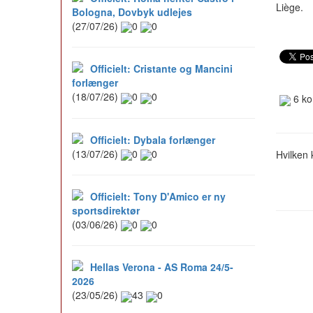
Liège.
Bologna, Dovbyk udlejes
(27/07/26)
0
0
Officielt: Cristante og Mancini
forlænger
(18/07/26)
0
0
6 ko
Officielt: Dybala forlænger
(13/07/26)
0
0
Hvilken 
Officielt: Tony D'Amico er ny
sportsdirektør
(03/06/26)
0
0
Hellas Verona - AS Roma 24/5-
2026
(23/05/26)
43
0