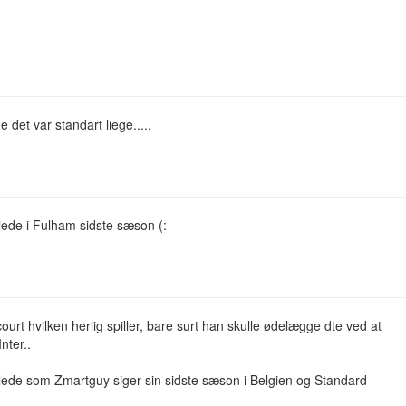
 det var standart liege.....
lede i Fulham sidste sæson (:
urt hvilken herlig spiller, bare surt han skulle ødelægge dte ved at
 Inter..
lede som Zmartguy siger sin sidste sæson i Belgien og Standard