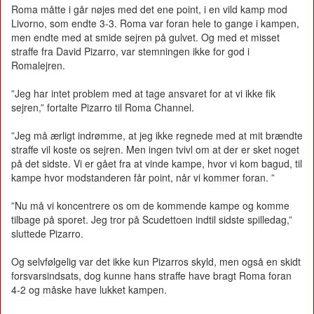
Roma måtte i går nøjes med det ene point, i en vild kamp mod
Livorno, som endte 3-3. Roma var foran hele to gange i kampen,
men endte med at smide sejren på gulvet. Og med et misset
straffe fra David Pizarro, var stemningen ikke for god i
Romalejren.
”Jeg har intet problem med at tage ansvaret for at vi ikke fik
sejren,” fortalte Pizarro til Roma Channel.
”Jeg må ærligt indrømme, at jeg ikke regnede med at mit brændte
straffe vil koste os sejren. Men ingen tvivl om at der er sket noget
på det sidste. Vi er gået fra at vinde kampe, hvor vi kom bagud, til
kampe hvor modstanderen får point, når vi kommer foran. ”
”Nu må vi koncentrere os om de kommende kampe og komme
tilbage på sporet. Jeg tror på Scudettoen indtil sidste spilledag,”
sluttede Pizarro.
Og selvfølgelig var det ikke kun Pizarros skyld, men også en skidt
forsvarsindsats, dog kunne hans straffe have bragt Roma foran
4-2 og måske have lukket kampen.