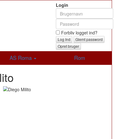
Login
Forbliv logget ind?
Glemt password
Opret bruger
AS Roma
Rom
ito