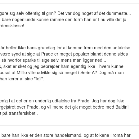
gøre sig selv offentlig til grin? Det var dog noget af det dummeste...
 bare nogenlunde kunne ramme den form han er I nu ville det jo
rdensklasse!
tår heller ikke hans grundlag for at komme frem med den udtalelse.
e være synd at sige at Prade er meget populær blandt denne sides
 så hvorfor sparke til sige selv, mens man ligger ned...
 sket er sket og jeg bebrejder ham egentlig ikke - hvem kunne
udset at Milito ville udvikle sig så meget i Serie A? Dog må man
han lærer af sine "fejl".
 enig i at det er en underlig udtalelse fra Prade. Jeg har dog ikke
gejstret over Prade, og vil mene det gik meget bedre med Baldini
t på transferskibet..
r bare han ikke er den store handelsmand. og at folkene i roma har