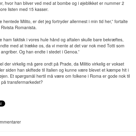
nter, hvor han bliver ved med at bombe og i øjeblikket er nummer 2
ore listen med 15 kasser.
ke hentede Milito, er det jeg fortryder allermest i min tid her,” fortalte
l Rivista Romanista.
e ham faktisk i vores hule hånd og aftalen skulle bare bekræftes,
ndte med at trække os, da vi mente at det var nok med Totti som
angriber. Og han endte i stedet i Genoa.”
l der virkelig må gøre ondt på Prade, da Militio virkelig er vokset
ler siden han skiftede til Italien og kunne være blevet et kæmpe hit i
jen. Et spørgsmål hertil må være om folkene i Roma er gode nok til
e på transfermarkedet?
mmentarer