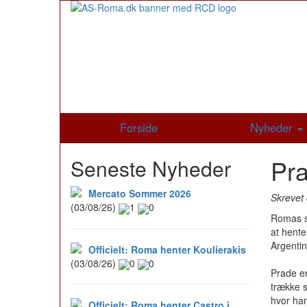
Forside
Nyheder
Pra
Seneste Nyheder
Mercato Sommer 2026
Skrevet 
(03/08/26)
1
0
Romas sp
at hente
Argentin
Officielt: Roma henter Koulierakis
(03/08/26)
0
0
Prade er
trække s
hvor han
Officielt: Roma henter Castro i