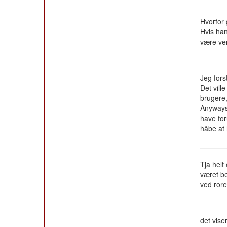
Hvorfor 
Hvis han
være ve
Jeg fors
Det vill
brugere,
Anyways,
have for
håbe at 
Tja helt
været be
ved rore
det vise