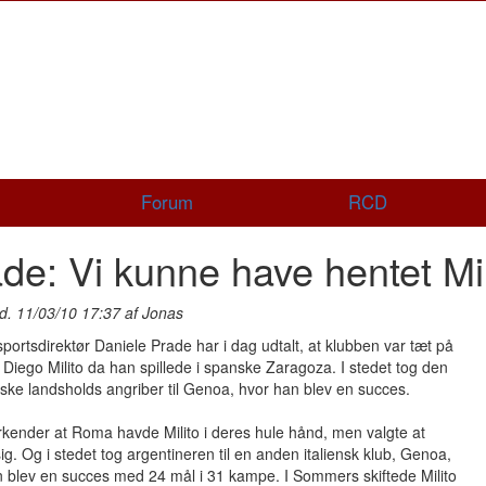
Forum
RCD
de: Vi kunne have hentet Mil
d. 11/03/10 17:37 af Jonas
ortsdirektør Daniele Prade har i dag udtalt, at klubben var tæt på
 Diego Milito da han spillede i spanske Zaragoza. I stedet tog den
ske landsholds angriber til Genoa, hvor han blev en succes.
kender at Roma havde Milito i deres hule hånd, men valgte at
ig. Og i stedet tog argentineren til en anden italiensk klub, Genoa,
 blev en succes med 24 mål i 31 kampe. I Sommers skiftede Milito