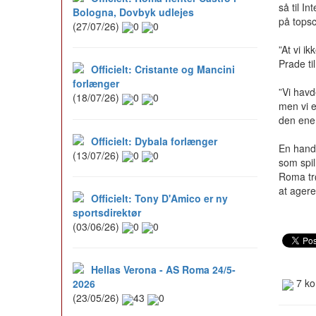
så til I
Bologna, Dovbyk udlejes
på topsc
(27/07/26)
0
0
”At vi ik
Prade ti
Officielt: Cristante og Mancini
forlænger
”Vi havd
(18/07/26)
0
0
men vi e
den ene 
Officielt: Dybala forlænger
En hande
(13/07/26)
0
0
som spil
Roma trø
at ager
Officielt: Tony D'Amico er ny
sportsdirektør
(03/06/26)
0
0
Hellas Verona - AS Roma 24/5-
7 ko
2026
(23/05/26)
43
0