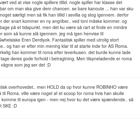
ært ved at vise nogle spillere tillid. nogle spiller har klasse det
 bar om man ska give dem chancen. se bare kanoute ... han var sku
 noget særligt men så fik han tillid i sevilla og slog igennem. derfor
er der snart kommer en ny angriber.. ved toni måske kommer. og
lbage på et tidspunkt. men det ku være så rart at finde en mindre
ler som så kunne slå igennem. jeg må igen henvise til
Swheisiske Eren Derdiyok. Fantastisk spiller med utrolig stort
le.. og han er efter min mening klar til at starte inde for AS Roma.
rkelig han kommer til roma efter leverkusen. det burde kunne lade
 tage deres gode forhold i betragtning. Men tilsyneladende er roma
t vågne som jeg ser det :D
listisk overhovedet.. men HOLD da op hvor kunne ROBINHO være
få til Roma. ville være noget af et scoop for roma hvis han skulle
t komme til europa igen - men nej hvor ku det være spændende.. så
lt SKE :D