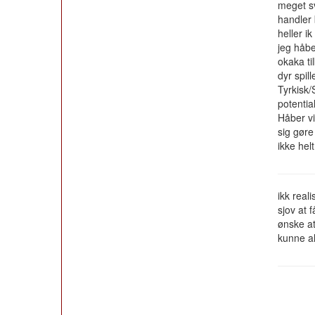
meget sv
handler
heller ik
jeg håb
okaka ti
dyr spil
Tyrkisk/
potentia
Håber vi
sig gøre
ikke hel
ikk rea
sjov at 
ønske a
kunne a