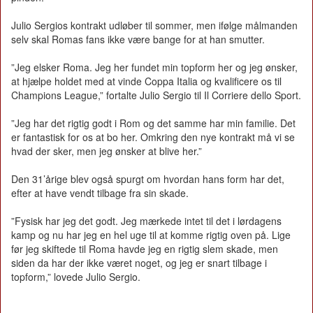
Julio Sergios kontrakt udløber til sommer, men ifølge målmanden
selv skal Romas fans ikke være bange for at han smutter.
”Jeg elsker Roma. Jeg her fundet min topform her og jeg ønsker,
at hjælpe holdet med at vinde Coppa Italia og kvalificere os til
Champions League,” fortalte Julio Sergio til Il Corriere dello Sport.
”Jeg har det rigtig godt i Rom og det samme har min familie. Det
er fantastisk for os at bo her. Omkring den nye kontrakt må vi se
hvad der sker, men jeg ønsker at blive her.”
Den 31’årige blev også spurgt om hvordan hans form har det,
efter at have vendt tilbage fra sin skade.
”Fysisk har jeg det godt. Jeg mærkede intet til det i lørdagens
kamp og nu har jeg en hel uge til at komme rigtig oven på. Lige
før jeg skiftede til Roma havde jeg en rigtig slem skade, men
siden da har der ikke været noget, og jeg er snart tilbage i
topform,” lovede Julio Sergio.