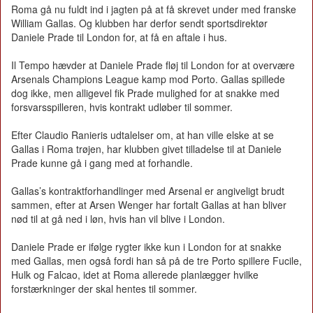
Roma gå nu fuldt ind i jagten på at få skrevet under med franske
William Gallas. Og klubben har derfor sendt sportsdirektør
Daniele Prade til London for, at få en aftale i hus.
Il Tempo hævder at Daniele Prade fløj til London for at overvære
Arsenals Champions League kamp mod Porto. Gallas spillede
dog ikke, men alligevel fik Prade mulighed for at snakke med
forsvarsspilleren, hvis kontrakt udløber til sommer.
Efter Claudio Ranieris udtalelser om, at han ville elske at se
Gallas i Roma trøjen, har klubben givet tilladelse til at Daniele
Prade kunne gå i gang med at forhandle.
Gallas’s kontraktforhandlinger med Arsenal er angiveligt brudt
sammen, efter at Arsen Wenger har fortalt Gallas at han bliver
nød til at gå ned i løn, hvis han vil blive i London.
Daniele Prade er ifølge rygter ikke kun i London for at snakke
med Gallas, men også fordi han så på de tre Porto spillere Fucile,
Hulk og Falcao, idet at Roma allerede planlægger hvilke
forstærkninger der skal hentes til sommer.