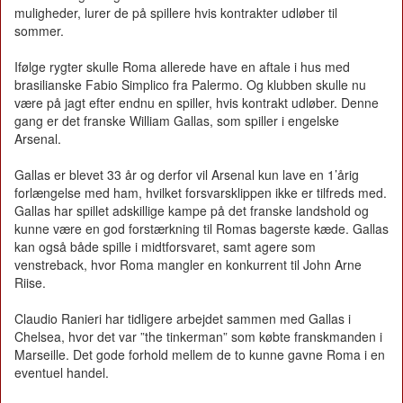
muligheder, lurer de på spillere hvis kontrakter udløber til
sommer.
Ifølge rygter skulle Roma allerede have en aftale i hus med
brasilianske Fabio Simplico fra Palermo. Og klubben skulle nu
være på jagt efter endnu en spiller, hvis kontrakt udløber. Denne
gang er det franske William Gallas, som spiller i engelske
Arsenal.
Gallas er blevet 33 år og derfor vil Arsenal kun lave en 1’årig
forlængelse med ham, hvilket forsvarsklippen ikke er tilfreds med.
Gallas har spillet adskillige kampe på det franske landshold og
kunne være en god forstærkning til Romas bagerste kæde. Gallas
kan også både spille i midtforsvaret, samt agere som
venstreback, hvor Roma mangler en konkurrent til John Arne
Riise.
Claudio Ranieri har tidligere arbejdet sammen med Gallas i
Chelsea, hvor det var ”the tinkerman” som købte franskmanden i
Marseille. Det gode forhold mellem de to kunne gavne Roma i en
eventuel handel.