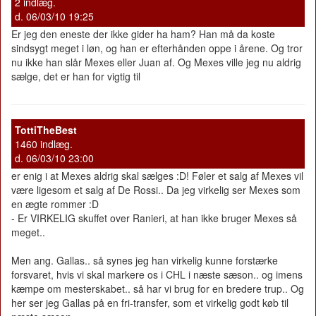
2 indlæg.
d. 06/03/10 19:25
Er jeg den eneste der ikke gider ha ham? Han må da koste
sindsygt meget i løn, og han er efterhånden oppe i årene. Og tror
nu ikke han slår Mexes eller Juan af. Og Mexes ville jeg nu aldrig
sælge, det er han for vigtig til
TottiTheBest
1460 indlæg.
d. 06/03/10 23:00
er enig i at Mexes aldrig skal sælges :D! Føler et salg af Mexes vil
være ligesom et salg af De Rossi.. Da jeg virkelig ser Mexes som
en ægte rommer :D
- Er VIRKELIG skuffet over Ranieri, at han ikke bruger Mexes så
meget..
Men ang. Gallas.. så synes jeg han virkelig kunne forstærke
forsvaret, hvis vi skal markere os i CHL i næste sæson.. og imens
kæmpe om mesterskabet.. så har vi brug for en bredere trup.. Og
her ser jeg Gallas på en fri-transfer, som et virkelig godt køb til