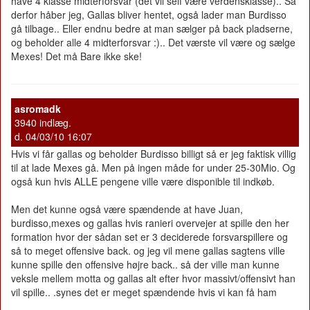
have 4 klasse midterforsvar (det vil self være verdensklasse).. Så
derfor håber jeg, Gallas bliver hentet, også lader man Burdisso
gå tilbage.. Eller endnu bedre at man sælger på back pladserne,
og beholder alle 4 midterforsvar :).. Det værste vil være og sælge
Mexes! Det må Bare ikke ske!
asromadk
3940 indlæg.
d. 04/03/10 16:07
Hvis vi får gallas og beholder Burdisso billigt så er jeg faktisk villig
til at lade Mexes gå. Men på ingen måde for under 25-30Mio. Og
også kun hvis ALLE pengene ville være disponible til indkøb.
Men det kunne også være spændende at have Juan,
burdisso,mexes og gallas hvis ranieri overvejer at spille den her
formation hvor der sådan set er 3 deciderede forsvarspillere og
så to meget offensive back. og jeg vil mene gallas sagtens ville
kunne spille den offensive højre back.. så der ville man kunne
veksle mellem motta og gallas alt efter hvor massivt/offensivt han
vil spille.. .synes det er meget spændende hvis vi kan få ham