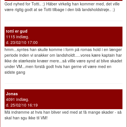
God nyhed for Totti.. ;) Håber virkelig han kommer med, det ville
være rigtig godt at se Totti tilbage i den blå landsholdstrøje.. ;)
totti er gud
1115 indlæg.
d. 23/02/10 17:00
hmm...syntes han skulle komme i form på romas hold i en længer
periode inden vi snakker om landsholdt.....vores kære kaptain har
ikke de stærkeste knæer mere...så villle være synd at blive skadet
under VM...men forstå godt hvis han gerne vil være med en
sidste gang
Jonas
4091 indlæg.
d. 25/02/10 16:19
Må indrømme at hvis han bliver ved med at få mange skader - så
skal han sgu ikke til VM!