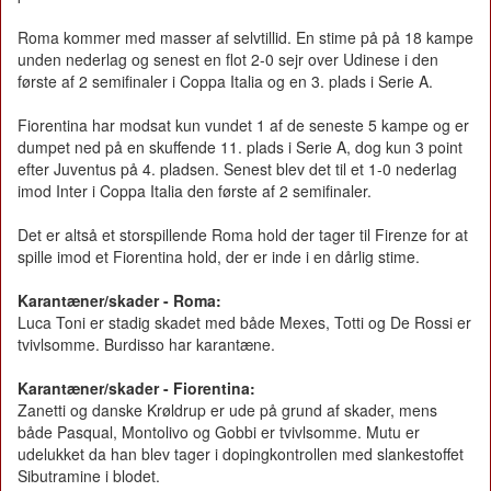
Roma kommer med masser af selvtillid. En stime på på 18 kampe
unden nederlag og senest en flot 2-0 sejr over Udinese i den
første af 2 semifinaler i Coppa Italia og en 3. plads i Serie A.
Fiorentina har modsat kun vundet 1 af de seneste 5 kampe og er
dumpet ned på en skuffende 11. plads i Serie A, dog kun 3 point
efter Juventus på 4. pladsen. Senest blev det til et 1-0 nederlag
imod Inter i Coppa Italia den første af 2 semifinaler.
Det er altså et storspillende Roma hold der tager til Firenze for at
spille imod et Fiorentina hold, der er inde i en dårlig stime.
Karantæner/skader - Roma:
Luca Toni er stadig skadet med både Mexes, Totti og De Rossi er
tvivlsomme. Burdisso har karantæne.
Karantæner/skader - Fiorentina:
Zanetti og danske Krøldrup er ude på grund af skader, mens
både Pasqual, Montolivo og Gobbi er tvivlsomme. Mutu er
udelukket da han blev tager i dopingkontrollen med slankestoffet
Sibutramine i blodet.