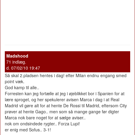
Madshood
71 indlæg.
d. 07/02/10 19:47
Så skal 2.pladsen hentes i dag! efter Milan endnu engang smed
point væk.
God kamp til alle..
Forresten kan jeg fortælle at jeg i øjeblikket bor i Spanien for at
lære sproget, og her spekulerer avisen Marca i dag i at Real
Madrid vil gøre alt for at hente De Rossi til Madrid, eftersom City
prøver at hente Gago.. men som så mange gange før digter
Marca nok bare noget for at sælge aviser..
nok om ondsindede rygter.. Forza Lupi!
er enig med Sofus.. 3-1!