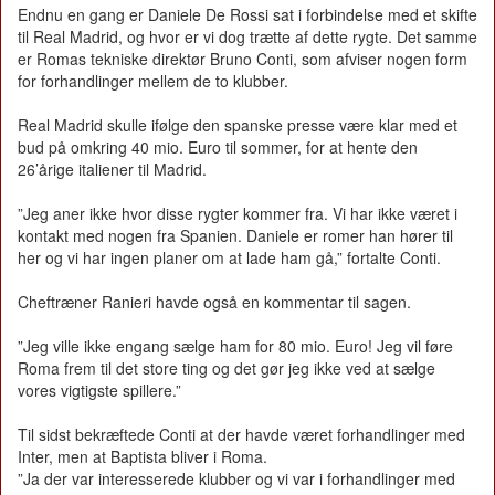
Endnu en gang er Daniele De Rossi sat i forbindelse med et skifte
til Real Madrid, og hvor er vi dog trætte af dette rygte. Det samme
er Romas tekniske direktør Bruno Conti, som afviser nogen form
for forhandlinger mellem de to klubber.
Real Madrid skulle ifølge den spanske presse være klar med et
bud på omkring 40 mio. Euro til sommer, for at hente den
26’årige italiener til Madrid.
”Jeg aner ikke hvor disse rygter kommer fra. Vi har ikke været i
kontakt med nogen fra Spanien. Daniele er romer han hører til
her og vi har ingen planer om at lade ham gå,” fortalte Conti.
Cheftræner Ranieri havde også en kommentar til sagen.
”Jeg ville ikke engang sælge ham for 80 mio. Euro! Jeg vil føre
Roma frem til det store ting og det gør jeg ikke ved at sælge
vores vigtigste spillere.”
Til sidst bekræftede Conti at der havde været forhandlinger med
Inter, men at Baptista bliver i Roma.
”Ja der var interesserede klubber og vi var i forhandlinger med