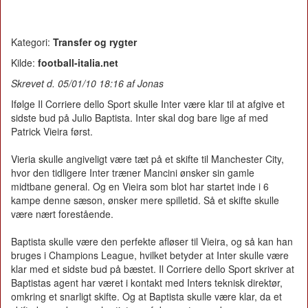
Kategori:
Transfer og rygter
Kilde:
football-italia.net
Skrevet d. 05/01/10 18:16 af Jonas
Ifølge Il Corriere dello Sport skulle Inter være klar til at afgive et
sidste bud på Julio Baptista. Inter skal dog bare lige af med
Patrick Vieira først.
Vieria skulle angiveligt være tæt på et skifte til Manchester City,
hvor den tidligere Inter træner Mancini ønsker sin gamle
midtbane general. Og en Vieira som blot har startet inde i 6
kampe denne sæson, ønsker mere spilletid. Så et skifte skulle
være nært forestående.
Baptista skulle være den perfekte afløser til Vieira, og så kan han
bruges i Champions League, hvilket betyder at Inter skulle være
klar med et sidste bud på bæstet. Il Corriere dello Sport skriver at
Baptistas agent har været i kontakt med Inters teknisk direktør,
omkring et snarligt skifte. Og at Baptista skulle være klar, da et