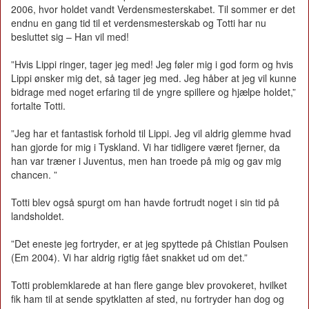
2006, hvor holdet vandt Verdensmesterskabet. Til sommer er det
endnu en gang tid til et verdensmesterskab og Totti har nu
besluttet sig – Han vil med!
”Hvis Lippi ringer, tager jeg med! Jeg føler mig i god form og hvis
Lippi ønsker mig det, så tager jeg med. Jeg håber at jeg vil kunne
bidrage med noget erfaring til de yngre spillere og hjælpe holdet,”
fortalte Totti.
”Jeg har et fantastisk forhold til Lippi. Jeg vil aldrig glemme hvad
han gjorde for mig i Tyskland. Vi har tidligere været fjerner, da
han var træner i Juventus, men han troede på mig og gav mig
chancen. ”
Totti blev også spurgt om han havde fortrudt noget i sin tid på
landsholdet.
”Det eneste jeg fortryder, er at jeg spyttede på Chistian Poulsen
(Em 2004). Vi har aldrig rigtig fået snakket ud om det.”
Totti problemklarede at han flere gange blev provokeret, hvilket
fik ham til at sende spytklatten af sted, nu fortryder han dog og