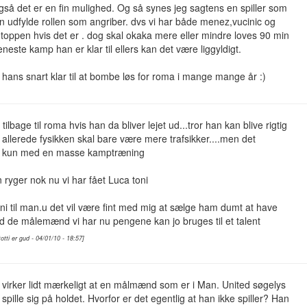
så det er en fin mulighed. Og så synes jeg sagtens en spiller som
n udfylde rollen som angriber. dvs vi har både menez,vucinic og
 toppen hvis det er . dog skal okaka mere eller mindre loves 90 min
neste kamp han er klar til ellers kan det være liggyldigt.
 hans snart klar til at bombe løs for roma i mange mange år :)
tilbage til roma hvis han da bliver lejet ud...tror han kan blive rigtig
allerede fysikken skal bare være mere trafsikker....men det
kun med en masse kamptræning
ryger nok nu vi har fået Luca toni
i til man.u det vil være fint med mig at sælge ham dumt at have
 de målemænd vi har nu pengene kan jo bruges til et talent
totti er gud - 04/01/10 - 18:57]
virker lidt mærkeligt at en målmænd som er i Man. United søgelys
 spille sig på holdet. Hvorfor er det egentlig at han ikke spiller? Han