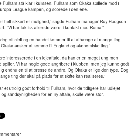
 Fulham stå klar i kulissen. Fulham som Okaka spillede mod i
uropa League kampen, og scorede i den ene.
er helt sikkert er mulighed,” sagde Fulham manager Roy Hodgson
port. ”Vi har faktisk allerede været i kontakt med Roma.”
r dog officielt og en handel kommer til at afhænge af mange ting.
 Okaka ønsker at komme til England og økonomiske ting.”
være interesserede i en lejeaftale, da han er en meget ung men
ld spiller. Vi har nogle gode angribere i klubben, men jeg kunne godt
g endnu en til at presse de andre. Og Okaka er lige den type. Dog
ange ting der skal på plads før et skifte kan realiseres.”
 et utrolig godt forhold til Fulham, hvor de tidligere har udlejet
 og sandsynligheden for en ny aftale, skulle være stor.
mmentarer