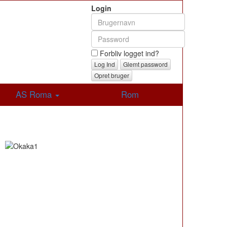
Login
Forbliv logget ind?
Glemt password
Opret bruger
AS Roma
Rom