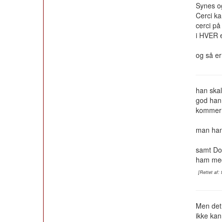
Synes og
Cerci ka
cerci på
i HVER e
og så er
han skal 
god han 
kommer 
man han 
samt Don
ham med
[Rettet af: 
Men det 
ikke kan