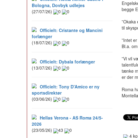
Engelske
Bologna, Dovbyk udlejes
begge E
(27/07/26)
0
0
”Okaka 
til skys
Officielt: Cristante og Mancini
forlænger
”Intet e
(18/07/26)
0
0
Bl.a. om
”Vi vil 
Officielt: Dybala forlænger
talentfu
(13/07/26)
0
0
tænke mi
er der m
Officielt: Tony D'Amico er ny
Roma har
sportsdirektør
Montella
(03/06/26)
0
0
Hellas Verona - AS Roma 24/5-
2026
(23/05/26)
43
0
4 ko