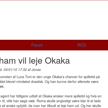
Forum
RCD
ham vil leje Okaka
d. 03/01/10 17:32 af Jonas
msten af Luca Toni er den unge Okaka’s chancer for spilletid på
ldet blevet mindsket drastisk. Og han kunne derfor allerede være
æk.
agent har tidligere udtalt at Okaka ønsker mere spilletid og hvis en
 til, ville han søge væk. Roma skulle angiveligt være klar til at lade
 sit ønske opfyldt, da man har tilbudt at leje ham ud. Og her skulle