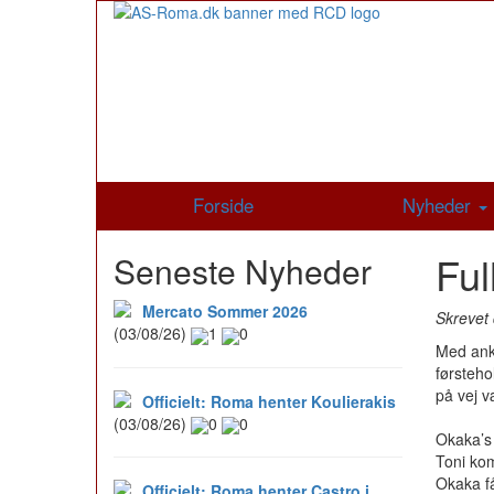
Forside
Nyheder
Ful
Seneste Nyheder
Mercato Sommer 2026
Skrevet 
(03/08/26)
1
0
Med anko
førsteho
på vej v
Officielt: Roma henter Koulierakis
(03/08/26)
0
0
Okaka’s 
Toni kom
Okaka få
Officielt: Roma henter Castro i