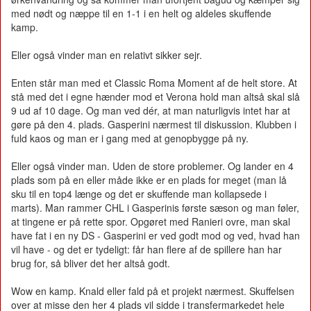
med nødt og næppe til en 1-1 i en helt og aldeles skuffende
kamp.
Eller også vinder man en relativt sikker sejr.
Enten står man med et Classic Roma Moment af de helt store. At
stå med det i egne hænder mod et Verona hold man altså skal slå
9 ud af 10 dage. Og man ved dér, at man naturligvis intet har at
gøre på den 4. plads. Gasperini nærmest til diskussion. Klubben i
fuld kaos og man er i gang med at genopbygge på ny.
Eller også vinder man. Uden de store problemer. Og lander en 4
plads som på en eller måde ikke er en plads for meget (man lå
sku til en top4 længe og det er skuffende man kollapsede i
marts). Man rammer CHL i Gasperinis første sæson og man føler,
at tingene er på rette spor. Opgøret med Ranieri ovre, man skal
have fat i en ny DS - Gasperini er ved godt mod og ved, hvad han
vil have - og det er tydeligt: får han flere af de spillere han har
brug for, så bliver det her altså godt.
Wow en kamp. Knald eller fald på et projekt nærmest. Skuffelsen
over at misse den her 4 plads vil sidde i transfermarkedet hele