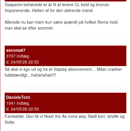
Gasperini behøvede er år til at levere CL bold og bronze.
Imponerende. Hatten af for den aldrende mand.
Allerede nu kan mam kun være spændt på hvilket Roma hold
man skal se efter sommer.
asroma87
3707 indlæg.
d. 24/05/26 22:52
Så skal vi sgu ud og ha et Viaplay abonnement… Milan crasher
fuldstændigt…hahahahah!!!
DanieleTotti
1041 indlæg.
d. 24/05/26 22:53
Fantastisk. Den fik vi fikset the As roma way. Rødt kort, straffe og
Svilsr.