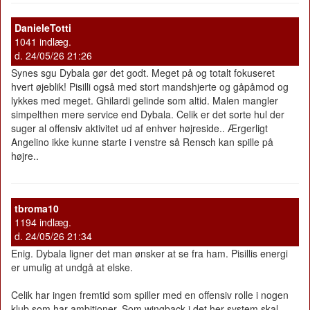
DanieleTotti
1041 indlæg.
d. 24/05/26 21:26
Synes sgu Dybala gør det godt. Meget på og totalt fokuseret
hvert øjeblik! Pisilli også med stort mandshjerte og gåpåmod og
lykkes med meget. Ghilardi gelinde som altid. Malen mangler
simpelthen mere service end Dybala. Celik er det sorte hul der
suger al offensiv aktivitet ud af enhver højreside.. Ærgerligt
Angelino ikke kunne starte i venstre så Rensch kan spille på
højre..
tbroma10
1194 indlæg.
d. 24/05/26 21:34
Enig. Dybala ligner det man ønsker at se fra ham. Pisillis energi
er umulig at undgå at elske.
Celik har ingen fremtid som spiller med en offensiv rolle i nogen
klub som har ambitioner. Som wingback i det her system skal