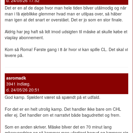
d. 24/05/26 17:52
Det er en af de dage hvor man hele tiden bliver utålmodig og når
man i få øjeblikke glemmer hvad man er utilpas over, så håber
man igen at det snart er overstået. Det er jo som en stor finale.
Aldrig har jeg haft så lidt imod udsigten til måske at skulle købe et
viaplay abonnement.
Kom så Roma! Første gang i 8 år hvor vi kan spille CL. Det skal vi
levere på.
asromadk
3941 indlæg.
d. 24/05/26 20:51
God kamp. Sjældent været så spændt på et udfald.
For det er en helt utrolig kamp. Det handler ikke bare om CHL
eller ej. Det handler om et narrativt både bagudrettet og frem.
Som en anden skriver. Måske bliver det en 70 minut lang
ørkenvandring og så kommer man ufortjent bagud og kæmper sig