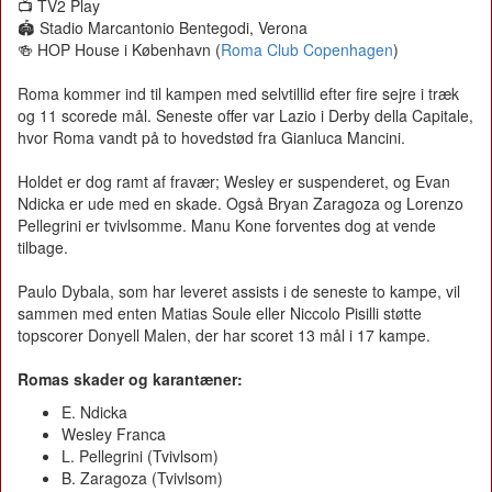
📺 TV2 Play
🏟️ Stadio Marcantonio Bentegodi, Verona
🍻 HOP House i København (
Roma Club Copenhagen
)
Roma kommer ind til kampen med selvtillid efter fire sejre i træk
og 11 scorede mål. Seneste offer var Lazio i Derby della Capitale,
hvor Roma vandt på to hovedstød fra Gianluca Mancini.
Holdet er dog ramt af fravær; Wesley er suspenderet, og Evan
Ndicka er ude med en skade. Også Bryan Zaragoza og Lorenzo
Pellegrini er tvivlsomme. Manu Kone forventes dog at vende
tilbage.
Paulo Dybala, som har leveret assists i de seneste to kampe, vil
sammen med enten Matias Soule eller Niccolo Pisilli støtte
topscorer Donyell Malen, der har scoret 13 mål i 17 kampe.
Romas skader og karantæner:
E. Ndicka
Wesley Franca
L. Pellegrini (Tvivlsom)
B. Zaragoza (Tvivlsom)