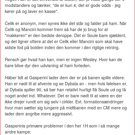
modstandere og tænker, "de er kun 4, det er gode odds - jeg
kører på og laver en kasse".
Celik er anonym, men synes ikke det står og falder på ham. Når
Celik og Mancini kommer frem så har de jo brug for at
"makkeren" er den bedste deroppe. Det er Soule bare sjældent,
og det ligner oftere at det er Celik eller Mancini som skal have
sidste fod på bolden inden den kommer i den rigtige retning.
Rensch gør hvad han kan, men er ingen Wesley. Hvor kan de
bare blive dyr den udvisning af ham forleden.
Håber lidt at Gasperini lader dem der er på banen spille videre.
Han er nødt til at afvente og se Dybala an - men hvis følelsen er,
at Dybala spiller 90, så bør han relativt hurtigt flå Soule ud og få
noget andet ind. Whatever. Det er bare nødt til at være en der
ikke drejer rundt om sig selv i cirkler. Evt. formationsændringer
hvor man sætter sig tungere på midtbanen med en CM mere og
lader dem angribe mere aggressivt.
Gasperinis primære problemer i den her 1H som i så mange
andre kampe: