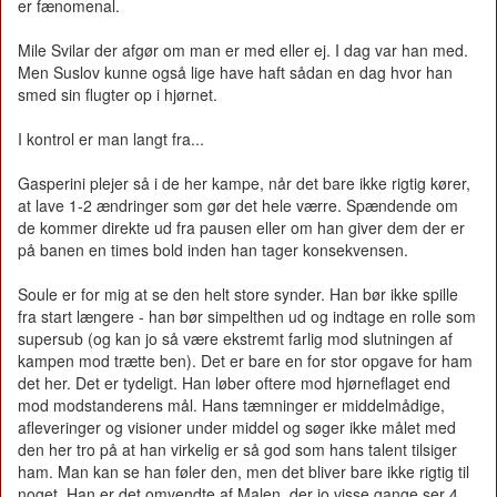
er fænomenal.
Mile Svilar der afgør om man er med eller ej. I dag var han med.
Men Suslov kunne også lige have haft sådan en dag hvor han
smed sin flugter op i hjørnet.
I kontrol er man langt fra...
Gasperini plejer så i de her kampe, når det bare ikke rigtig kører,
at lave 1-2 ændringer som gør det hele værre. Spændende om
de kommer direkte ud fra pausen eller om han giver dem der er
på banen en times bold inden han tager konsekvensen.
Soule er for mig at se den helt store synder. Han bør ikke spille
fra start længere - han bør simpelthen ud og indtage en rolle som
supersub (og kan jo så være ekstremt farlig mod slutningen af
kampen mod trætte ben). Det er bare en for stor opgave for ham
det her. Det er tydeligt. Han løber oftere mod hjørneflaget end
mod modstanderens mål. Hans tæmninger er middelmådige,
afleveringer og visioner under middel og søger ikke målet med
den her tro på at han virkelig er så god som hans talent tilsiger
ham. Man kan se han føler den, men det bliver bare ikke rigtig til
noget. Han er det omvendte af Malen, der jo visse gange ser 4