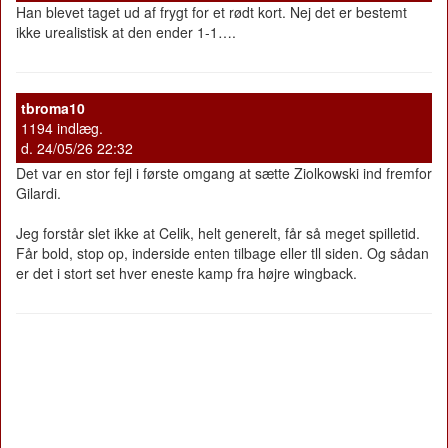
Han blevet taget ud af frygt for et rødt kort. Nej det er bestemt
ikke urealistisk at den ender 1-1….
tbroma10
1194 indlæg.
d. 24/05/26 22:32
Det var en stor fejl i første omgang at sætte Ziolkowski ind fremfor
Gilardi.
Jeg forstår slet ikke at Celik, helt generelt, får så meget spilletid.
Får bold, stop op, inderside enten tilbage eller tll siden. Og sådan
er det i stort set hver eneste kamp fra højre wingback.