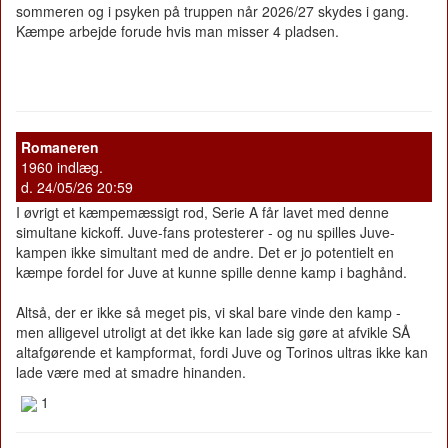
sommeren og i psyken på truppen når 2026/27 skydes i gang.
Kæmpe arbejde forude hvis man misser 4 pladsen.
Romaneren
1960 indlæg.
d. 24/05/26 20:59
I øvrigt et kæmpemæssigt rod, Serie A får lavet med denne
simultane kickoff. Juve-fans protesterer - og nu spilles Juve-
kampen ikke simultant med de andre. Det er jo potentielt en
kæmpe fordel for Juve at kunne spille denne kamp i baghånd.
Altså, der er ikke så meget pis, vi skal bare vinde den kamp -
men alligevel utroligt at det ikke kan lade sig gøre at afvikle SÅ
altafgørende et kampformat, fordi Juve og Torinos ultras ikke kan
lade være med at smadre hinanden.
1