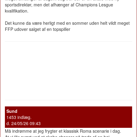
sportsdirektør, men det afhænger af Champions Lesgue
kvalifikation.
Det kunne da være herligt med en sommer uden helt vildt meget
FFP udover salget af en topspiller
Sund
1453 indlæg.
d. 24/05/26 09:43
Må indrømme at jeg frygter et klassisk Roma scenarie i dag.
At vi får svært ved at skabe chancer på trods af en høj