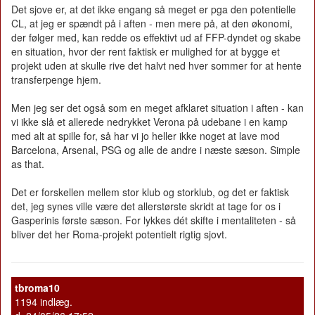
Det sjove er, at det ikke engang så meget er pga den potentielle
CL, at jeg er spændt på i aften - men mere på, at den økonomi,
der følger med, kan redde os effektivt ud af FFP-dyndet og skabe
en situation, hvor der rent faktisk er mulighed for at bygge et
projekt uden at skulle rive det halvt ned hver sommer for at hente
transferpenge hjem.
Men jeg ser det også som en meget afklaret situation i aften - kan
vi ikke slå et allerede nedrykket Verona på udebane i en kamp
med alt at spille for, så har vi jo heller ikke noget at lave mod
Barcelona, Arsenal, PSG og alle de andre i næste sæson. Simple
as that.
Det er forskellen mellem stor klub og storklub, og det er faktisk
det, jeg synes ville være det allerstørste skridt at tage for os i
Gasperinis første sæson. For lykkes dét skifte i mentaliteten - så
bliver det her Roma-projekt potentielt rigtig sjovt.
tbroma10
1194 indlæg.