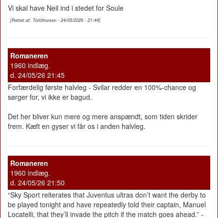
Vi skal have Neil ind i stedet for Soule
[Rettet af: Tottithorsen - 24/05/2026 - 21:44]
Romaneren
1960 indlæg.
d. 24/05/26 21:45
Forfærdelig første halvleg - Svilar redder en 100%-chance og
sørger for, vi ikke er bagud.
Det her bliver kun mere og mere anspændt, som tiden skrider
frem. Kæft en gyser vi får os i anden halvleg.
Romaneren
1960 indlæg.
d. 24/05/26 21:50
“Sky Sport reiterates that Juventus ultras don’t want the derby to
be played tonight and have repeatedly told their captain, Manuel
Locatelli, that they’ll invade the pitch if the match goes ahead.” -