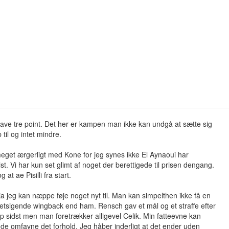
have tre point. Det her er kampen man ikke kan undgå at sætte sig
til og intet mindre.
eget ærgerligt med Kone for jeg synes ikke El Aynaoui har
st. Vi har kun set glimt af noget der berettigede til prisen dengang.
 at ae Pisilli fra start.
. ja jeg kan næppe føje noget nyt til. Man kan simpelthen ikke få en
etsigende wingback end ham. Rensch gav et mål og et straffe efter
op sidst men man foretrækker alligevel Celik. Min fatteevne kan
de omfavne det forhold. Jeg håber inderligt at det ender uden