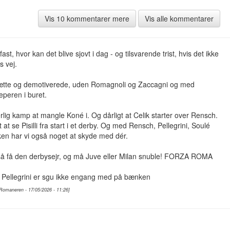
Vis 10 kommentarer mere
Vis alle kommentarer
ast, hvor kan det blive sjovt i dag - og tilsvarende trist, hvis det ikke
s vej.
rætte og demotiverede, uden Romagnoli og Zaccagni og med
eperen i buret.
lig kamp at mangle Koné i. Og dårligt at Celik starter over Rensch.
 at se Pisilli fra start i et derby. Og med Rensch, Pellegrini, Soulé
en har vi også noget at skyde med dér.
så få den derbysejr, og må Juve eller Milan snuble! FORZA ROMA
Pellegrini er sgu ikke engang med på bænken
 Romaneren - 17/05/2026 - 11:26]