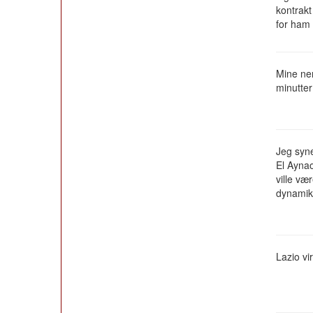
kontrakt
for ham
Mine ner
minutte
Jeg syne
El Aynao
ville væ
dynamik 
Lazio vi