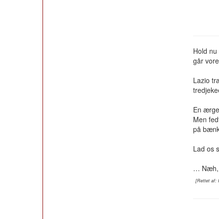
Hold nu f
går vore
Lazio t
tredjeke
En ærger
Men fedt
på bænk
Lad os 
… Næh, 
[Rettet af: