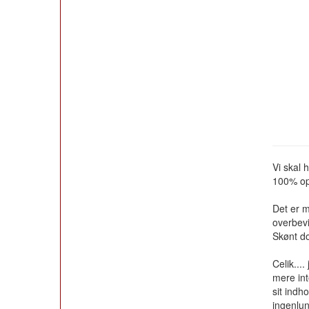
Vi skal 
100% op 
Det er m
overbevi
Skønt dog
Celik...
mere int
sit indh
ingenlun