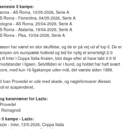
seneste 5 kampe:
Parma - AS Roma, 10/05-2026, Serie A
S Roma - Fiorentina, 04/05-2026, Serie A
Bologna - AS Roma, 25/04-2026, Serie A
S Roma - Atalanta, 18/04-2026, Serie A
S Roma - Pisa, 10/04-2026, Serie A
æson har været en stor skuffelse, og de er på vej ud af top ti. De er
ampen om europæisk fodbold og led for nylig et smerteligt 2-0
til Inter i Coppa Italia-finalen, blot dage efter at have tabt 3-0 til
dstander i ligaen. Selvtilliden er i bund, og holdet har haft svært
score, med kun 16 ligakampe uden mål, det værste siden 1989.
 Ivan Provedel er ude med skade, og nøgleforsvarer Alessio
li er suspenderet.
og karantæner for Lazio:
 Provedel
. Romagnoli
 5 kampe - Lazio:
azio - Inter, 13/5-2026, Coppa Italia