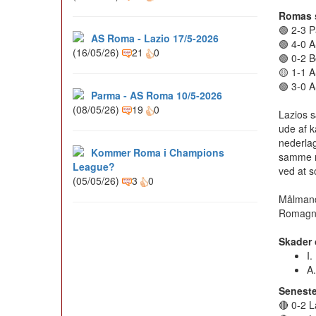
Romas 
🟢 2-3 
AS Roma - Lazio 17/5-2026
🟢 4-0 A
(16/05/26)
21
0
🟢 0-2 
🟡 1-1 A
🟢 3-0 A
Parma - AS Roma 10/5-2026
(08/05/26)
19
0
Lazios s
ude af k
nederlag 
Kommer Roma i Champions
samme mo
League?
ved at 
(05/05/26)
3
0
Målmand
Romagno
Skader 
I.
A
Seneste
🔴 0-2 L