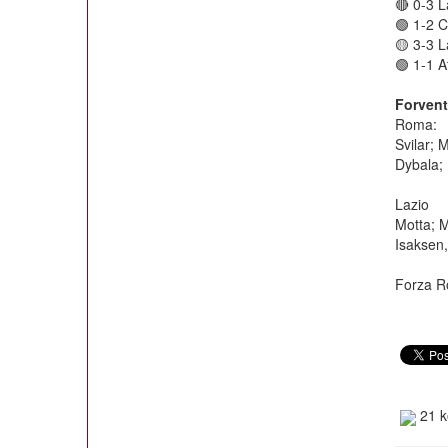
🔴 0-3 L
🟢 1-2 C
🟡 3-3 L
🟢 1-1 A
Forvent
Roma:
Svilar; 
Dybala;
Lazio
Motta; M
Isaksen,
Forza R
21 k