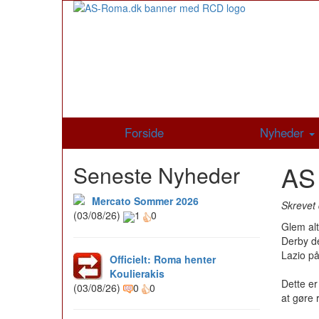
Forside
Nyheder
AS
Seneste Nyheder
Mercato Sommer 2026
Skrevet 
(03/08/26)
1
0
Glem al
Derby de
Lazio på
Officielt: Roma henter
Koulierakis
Dette er
(03/08/26)
0
0
at gøre 