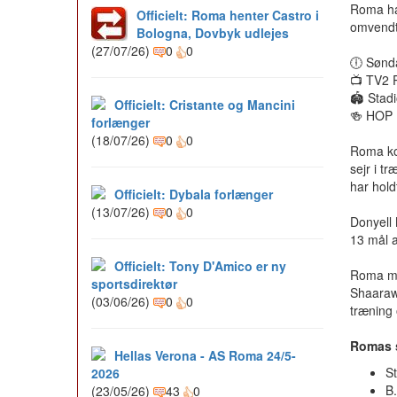
Roma har
Officielt: Roma henter Castro i
omvendt
Bologna, Dovbyk udlejes
(27/07/26)
0
0
🕕 Sønda
📺 TV2 
🏟️ Stad
Officielt: Cristante og Mancini
🍻 HOP 
forlænger
(18/07/26)
0
0
Roma kom
sejr i t
har hold
Officielt: Dybala forlænger
(13/07/26)
0
0
Donyell 
13 mål a
Officielt: Tony D'Amico er ny
Roma må
sportsdirektør
Shaarawy
(03/06/26)
0
0
træning
Romas 
Hellas Verona - AS Roma 24/5-
S
2026
B
(23/05/26)
43
0