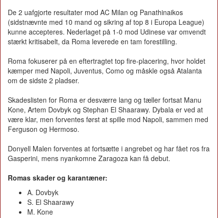
De 2 uafgjorte resultater mod AC Milan og Panathinaikos
(sidstnævnte med 10 mand og sikring af top 8 i Europa League)
kunne accepteres. Nederlaget på 1-0 mod Udinese var omvendt
stærkt kritisabelt, da Roma leverede en tam forestilling.
Roma fokuserer på en eftertragtet top fire-placering, hvor holdet
kæmper med Napoli, Juventus, Como og måskle også Atalanta
om de sidste 2 pladser.
Skadeslisten for Roma er desværre lang og tæller fortsat Manu
Kone, Artem Dovbyk og Stephan El Shaarawy. Dybala er ved at
være klar, men forventes først at spille mod Napoli, sammen med
Ferguson og Hermoso.
Donyell Malen forventes at fortsætte i angrebet og har fået ros fra
Gasperini, mens nyankomne Zaragoza kan få debut.
Romas skader og karantæner:
A. Dovbyk
S. El Shaarawy
M. Kone