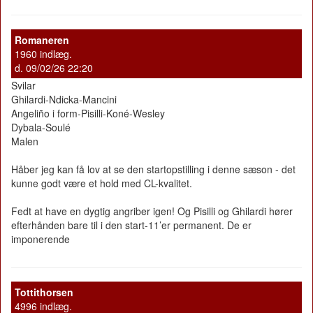
Romaneren
1960 indlæg.
d. 09/02/26 22:20
Svilar
Ghilardi-Ndicka-Mancini
Angeliño i form-Pisilli-Koné-Wesley
Dybala-Soulé
Malen
Håber jeg kan få lov at se den startopstilling i denne sæson - det
kunne godt være et hold med CL-kvalitet.
Fedt at have en dygtig angriber igen! Og Pisilli og Ghilardi hører
efterhånden bare til i den start-11’er permanent. De er
imponerende
Tottithorsen
4996 indlæg.