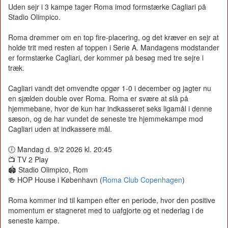
Uden sejr i 3 kampe tager Roma imod formstærke Cagliari på
Stadio Olimpico.
Roma drømmer om en top fire-placering, og det kræver en sejr at
holde trit med resten af toppen i Serie A. Mandagens modstander
er formstærke Cagliari, der kommer på besøg med tre sejre i
træk.
Cagliari vandt det omvendte opgør 1-0 i december og jagter nu
en sjælden double over Roma. Roma er svære at slå på
hjemmebane, hvor de kun har indkasseret seks ligamål i denne
sæson, og de har vundet de seneste tre hjemmekampe mod
Cagliari uden at indkassere mål.
🕕 Mandag d. 9/2 2026 kl. 20:45
📺 TV 2 Play
🏟️ Stadio Olimpico, Rom
🍻 HOP House i København (
Roma Club Copenhagen
)
Roma kommer ind til kampen efter en periode, hvor den positive
momentum er stagneret med to uafgjorte og et nederlag i de
seneste kampe.