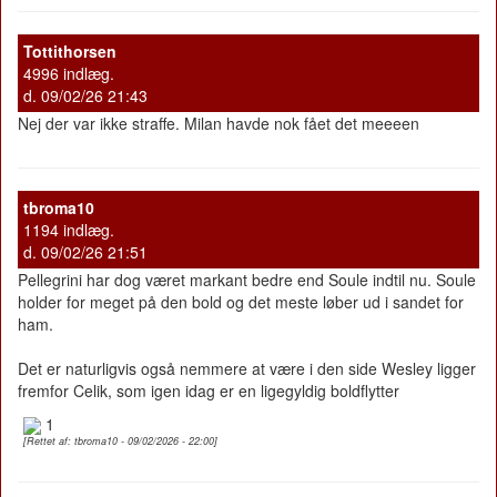
Tottithorsen
4996 indlæg.
d. 09/02/26 21:43
Nej der var ikke straffe. Milan havde nok fået det meeeen
tbroma10
1194 indlæg.
d. 09/02/26 21:51
Pellegrini har dog været markant bedre end Soule indtil nu. Soule
holder for meget på den bold og det meste løber ud i sandet for
ham.
Det er naturligvis også nemmere at være i den side Wesley ligger
fremfor Celik, som igen idag er en ligegyldig boldflytter
1
[Rettet af: tbroma10 - 09/02/2026 - 22:00]