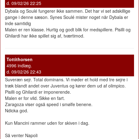
d. 09/02/26 22:25
Dybala og Soulé fungerer ikke sammen. Det har vi set adskillige
gange i denne sæson. Synes Soulé mister noget når Dybala er
inde samtidig
Malen er ren klasse. Hurtig og godt blik for medspillere. Pisilli og
Ghilardi har ikke spillet sig af, tværtimod.
Tottithorsen
4996 indlæg.
d. 09/02/26 22:43
Suveræn sejr. Total dominans. Vi møder et hold med tre sejre i
træk blandt andet over Juventus og kører dem ud af olimpico.
Pisilli og Ghilardi er imponerende.
Malen er for vild. Sikke en fart.
Zaragoza viser også speed i smølfe benene.
Ndicka god.
Kun Mancini rammer uden for skiven i dag.
Så venter Napoli