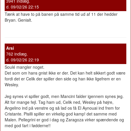
3941 indlæg.
d. 09/02/26 22:15
Tænk at have to på banen på samme tid ud af 11 der hedder
Bryan. Genialt.
Arsi
762 indlæg.
d. 09/02/26 22:19
Soulé mangler noget.
Det som om hans gnist ikke er der. Det kan helt sikkert godt være
fordi det er Celik der spiller den side og han ikke ligefrem er en
Wesley.
Jeg synes vi spiller godt, men Mancini falder igennem synes jeg.
Alt for mange fejl. Tag ham ud, Celik ned, Wesley på højre,
Angelino ind på venstre og så lad os få El Aynouai ind frem for
Cristante. Pisilli spiller en virkelig god kamp! det samme med
Malen. Pellegrini er god i dag og Zaragoza virker spændende og
med god fart i fødderne!!