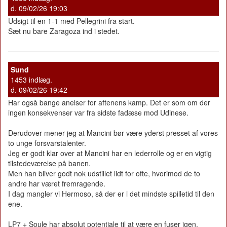
d. 09/02/26 19:03
Udsigt til en 1-1 med Pellegrini fra start.
Sæt nu bare Zaragoza ind i stedet.
Sund
1453 indlæg.
d. 09/02/26 19:42
Har også bange anelser for aftenens kamp. Det er som om der
ingen konsekvenser var fra sidste fadæse mod Udinese.
Derudover mener jeg at Mancini bør være yderst presset af vores
to unge forsvarstalenter.
Jeg er godt klar over at Mancini har en lederrolle og er en vigtig
tilstedeværelse på banen.
Men han bliver godt nok udstillet lidt for ofte, hvorimod de to
andre har været fremragende.
I dag mangler vi Hermoso, så der er i det mindste spilletid til den
ene.
LP7 + Soule har absolut potentiale til at være en fuser igen.