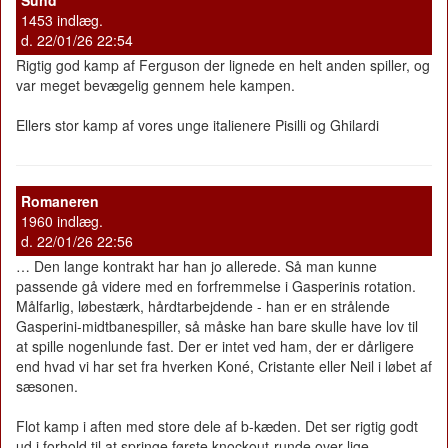
1453 indlæg.
d. 22/01/26 22:54
Rigtig god kamp af Ferguson der lignede en helt anden spiller, og
var meget bevægelig gennem hele kampen.
Ellers stor kamp af vores unge italienere Pisilli og Ghilardi
Romaneren
1960 indlæg.
d. 22/01/26 22:56
… Den lange kontrakt har han jo allerede. Så man kunne
passende gå videre med en forfremmelse i Gasperinis rotation.
Målfarlig, løbestærk, hårdtarbejdende - han er en strålende
Gasperini-midtbanespiller, så måske han bare skulle have lov til
at spille nogenlunde fast. Der er intet ved ham, der er dårligere
end hvad vi har set fra hverken Koné, Cristante eller Neil i løbet af
sæsonen.
Flot kamp i aften med store dele af b-kæden. Det ser rigtig godt
ud i forhold til at springe første knockout-runde over lige