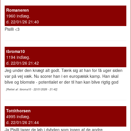
Romaneren
1960 indlæg.
d. 22/01/26 21:40
Pisilli <3
tbroma10
1194 indlæg.
d. 22/01/26 21:42
Jeg under den knægt alt godt. Tænk sig at han for få uger siden
var på vej væk. Nu scorer han i en europæisk kamp. Han skal
blive og blomste - potentialet er der til han kan blive rigtig god
[Rettet af: tbroma10 - 22/01/2026 - 21:42]
Tottithorsen
4995 indlæg.
d. 22/01/26 21:44
Ja Pisilli tager de løb i dybden som ingen af de andre