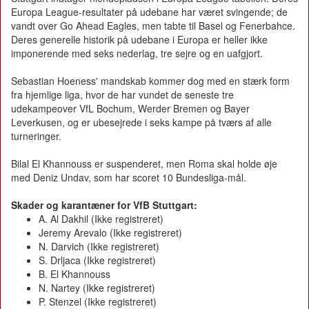
Europa League-resultater på udebane har været svingende; de
vandt over Go Ahead Eagles, men tabte til Basel og Fenerbahce.
Deres generelle historik på udebane i Europa er heller ikke
imponerende med seks nederlag, tre sejre og en uafgjort.
Sebastian Hoeness' mandskab kommer dog med en stærk form
fra hjemlige liga, hvor de har vundet de seneste tre
udekampeover VfL Bochum, Werder Bremen og Bayer
Leverkusen, og er ubesejrede i seks kampe på tværs af alle
turneringer.
Bilal El Khannouss er suspenderet, men Roma skal holde øje
med Deniz Undav, som har scoret 10 Bundesliga-mål.
Skader og karantæner for VfB Stuttgart:
A. Al Dakhil (Ikke registreret)
Jeremy Arevalo (Ikke registreret)
N. Darvich (Ikke registreret)
S. Drljaca (Ikke registreret)
B. El Khannouss
N. Nartey (Ikke registreret)
P. Stenzel (Ikke registreret)