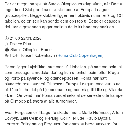
Der er meget på spil på Stadio Olimpico torsdag aften, når Roma
tager imod Stuttgart i næstsidste runde af Europa League-
gruppespillet. Begge klubber ligger henholdsvis nummer 9 og 10 i
tabellen, og en sejr kan sende dem op i top 8. Dette er desuden
det første gældende opgør mellem de to klubber nogensinde.
🕕 21:00 22/01/2026
📺 Disney Plus
🏟️ Stadio Olimpico, Rome
🍻 HOP House i København (
Roma Club Copenhagen
)
Roma ligger i øjeblikket nummer 10 i tabellen, på samme pointtal
som torsdagens modstander, og kun et enkelt point efter Braga
og Porto på syvende- og ottendepladsen. Roma har haft
blandede resultater på Olimpico i Europa League, med kun 3 ud
af 12 point hentet på hjemmebane og nederlag til Lille og Viktoria
Plzen. Omvendt har Roma vundet seks af de seneste otte kampe
på Olimpico på tværs af alle turneringer.
Evan Ferguson er tilbage fra skade, mens Mario Hermoso, Artem
Dovbyk, Zeki Celik og Pierluigi Gollini er ude. Paulo Dybala,
Lorenzo Pellegrini og Ferguson forventes at bære ansvaret for