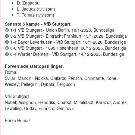
D. Zagadou
L. Jaquez (tvivlsom)
T. Tomas (tvivlsom)
Seneste 5 kampe - VfB Stuttgart:
🟡 1-1 VfB Stuttgart - Union Berlin, 18/1-2026, Bundesliga
🟢 3-2 VfB Stuttgart - Eintracht Frankfurt, 13/1-2026, Bundesliga
🟢 1-4 Bayer Leverkusen - VfB Stuttgart, 10/1-2026, Bundesliga
🟡 0-0 VfB Stuttgart - 1899 Hoffenheim, 20/12-2025, Bundesliga
🟢 0-4 Werder Bremen - VfB Stuttgart, 14/12-2025, Bundesliga
Forventede startopstillinger:
Roma:
Svilar; Mancini, Ndicka, Ghilardi; Rensch, Christante, Kone,
Wesley; Pellegrini, Dybala; Ferguson
VfB Stuttgart
Nubel; Assignon, Hendriks, Chabot, Mittelstadt; Karazor, Andres;
Leweling, Undav, Fuhrich; Demirovic
Forza Roma!