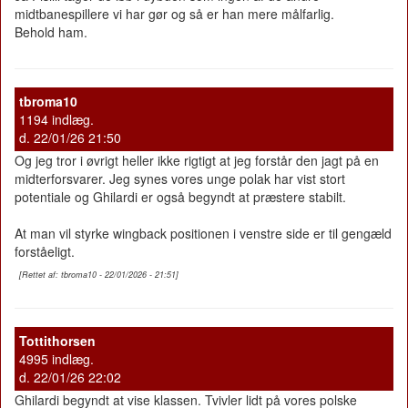
midtbanespillere vi har gør og så er han mere målfarlig.
Behold ham.
tbroma10
1194 indlæg.
d. 22/01/26 21:50
Og jeg tror i øvrigt heller ikke rigtigt at jeg forstår den jagt på en
midterforsvarer. Jeg synes vores unge polak har vist stort
potentiale og Ghilardi er også begyndt at præstere stabilt.
At man vil styrke wingback positionen i venstre side er til gengæld
forståeligt.
[Rettet af: tbroma10 - 22/01/2026 - 21:51]
Tottithorsen
4995 indlæg.
d. 22/01/26 22:02
Ghilardi begyndt at vise klassen. Tvivler lidt på vores polske