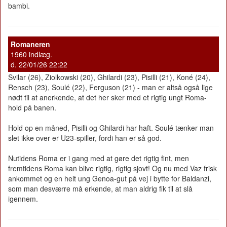
bambi.
Romaneren
1960 indlæg.
d. 22/01/26 22:22
Svilar (26), Ziolkowski (20), Ghilardi (23), Pisilli (21), Koné (24),
Rensch (23), Soulé (22), Ferguson (21) - man er altså også lige
nødt til at anerkende, at det her sker med et rigtig ungt Roma-
hold på banen.
Hold op en måned, Pisilli og Ghilardi har haft. Soulé tænker man
slet ikke over er U23-spiller, fordi han er så god.
Nutidens Roma er i gang med at gøre det rigtig fint, men
fremtidens Roma kan blive rigtig, rigtig sjovt! Og nu med Vaz frisk
ankommet og en helt ung Genoa-gut på vej i bytte for Baldanzi,
som man desværre må erkende, at man aldrig fik til at slå
igennem.