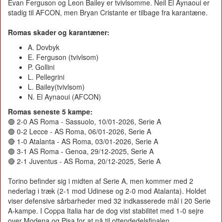
Evan Ferguson og Leon Bailey er tvivlsomme. Neil El Aynaoui er
stadig til AFCON, men Bryan Cristante er tilbage fra karantæne.
Romas skader og karantæner:
A. Dovbyk
E. Ferguson (tvivlsom)
P. Gollini
L. Pellegrini
L. Bailey(tvivlsom)
N. El Aynaoui (AFCON)
Romas seneste 5 kampe:
🟢 2-0 AS Roma - Sassuolo, 10/01-2026, Serie A
🟢 0-2 Lecce - AS Roma, 06/01-2026, Serie A
🔴 1-0 Atalanta - AS Roma, 03/01-2026, Serie A
🟢 3-1 AS Roma - Genoa, 29/12-2025, Serie A
🔴 2-1 Juventus - AS Roma, 20/12-2025, Serie A
Torino befinder sig i midten af Serie A, men kommer med 2
nederlag i træk (2-1 mod Udinese og 2-0 mod Atalanta). Holdet
viser defensive sårbarheder med 32 indkasserede mål i 20 Serie
A-kampe. I Coppa Italia har de dog vist stabilitet med 1-0 sejre
over Modena og Pisa for at nå til ottendedelsfinalen.