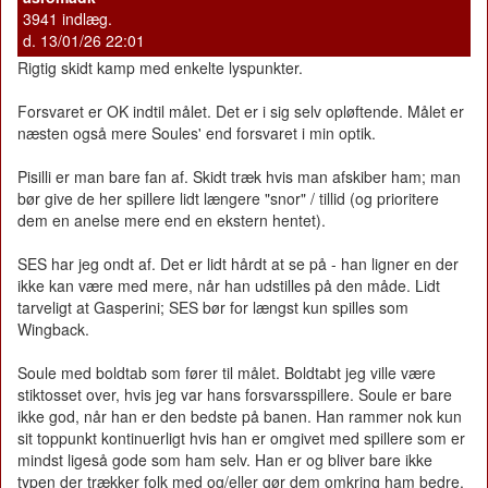
3941 indlæg.
d. 13/01/26 22:01
Rigtig skidt kamp med enkelte lyspunkter.
Forsvaret er OK indtil målet. Det er i sig selv opløftende. Målet er
næsten også mere Soules' end forsvaret i min optik.
Pisilli er man bare fan af. Skidt træk hvis man afskiber ham; man
bør give de her spillere lidt længere "snor" / tillid (og prioritere
dem en anelse mere end en ekstern hentet).
SES har jeg ondt af. Det er lidt hårdt at se på - han ligner en der
ikke kan være med mere, når han udstilles på den måde. Lidt
tarveligt at Gasperini; SES bør for længst kun spilles som
Wingback.
Soule med boldtab som fører til målet. Boldtabt jeg ville være
stiktosset over, hvis jeg var hans forsvarsspillere. Soule er bare
ikke god, når han er den bedste på banen. Han rammer nok kun
sit toppunkt kontinuerligt hvis han er omgivet med spillere som er
mindst ligeså gode som ham selv. Han er og bliver bare ikke
typen der trækker folk med og/eller gør dem omkring ham bedre.