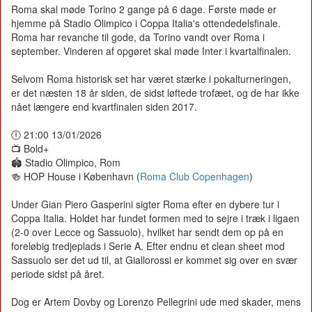
Roma skal møde Torino 2 gange på 6 dage. Første møde er
hjemme på Stadio Olimpico i Coppa Italia's ottendedelsfinale.
Roma har revanche til gode, da Torino vandt over Roma i
september. Vinderen af opgøret skal møde Inter i kvartalfinalen.
Selvom Roma historisk set har været stærke i pokalturneringen,
er det næsten 18 år siden, de sidst løftede trofæet, og de har ikke
nået længere end kvartfinalen siden 2017.
🕕 21:00 13/01/2026
📺 Bold+
🏟️ Stadio Olimpico, Rom
🍻 HOP House i København (
Roma Club Copenhagen
)
Under Gian Piero Gasperini sigter Roma efter en dybere tur i
Coppa Italia. Holdet har fundet formen med to sejre i træk i ligaen
(2-0 over Lecce og Sassuolo), hvilket har sendt dem op på en
foreløbig tredjeplads i Serie A. Efter endnu et clean sheet mod
Sassuolo ser det ud til, at Giallorossi er kommet sig over en svær
periode sidst på året.
Dog er Artem Dovby og Lorenzo Pellegrini ude med skader, mens