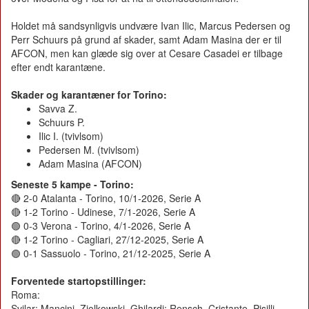
Holdet må sandsynligvis undvære Ivan Ilic, Marcus Pedersen og
Perr Schuurs på grund af skader, samt Adam Masina der er til
AFCON, men kan glæde sig over at Cesare Casadei er tilbage
efter endt karantæne.
Skader og karantæner for Torino:
Savva Z.
Schuurs P.
Ilic I. (tvivlsom)
Pedersen M. (tvivlsom)
Adam Masina (AFCON)
Seneste 5 kampe - Torino:
🔴 2-0 Atalanta - Torino, 10/1-2026, Serie A
🔴 1-2 Torino - Udinese, 7/1-2026, Serie A
🟢 0-3 Verona - Torino, 4/1-2026, Serie A
🔴 1-2 Torino - Cagliari, 27/12-2025, Serie A
🟢 0-1 Sassuolo - Torino, 21/12-2025, Serie A
Forventede startopstillinger:
Roma:
Svilar; Mancini, Ziolkowski, Ghilardi; Rensch, Cristante, Pisilli,