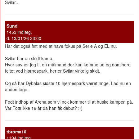
Svilar..
Sund
1453 indlæg.
d. 13/01/26 23:00
Har det også fint med at have fokus på Serie A og EL nu.
Svilar har en skidt kamp.
Hvor savner jeg tit en målmand der kan komme ud og dominere
feltet ved hjørnespark, her er Svilar virkelig skidt.
Og så har Dybalas sidste 10 hjørnespark været ringe. Lad nu en
anden tage.
Fedt indhop af Arena som vi nok kommer til at huske kampen på.
Var Totti ikke 16 år da han fik debut? :-)
tbroma10
1194 indlæg.