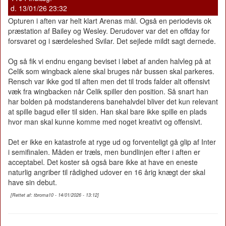
d. 13/01/26 23:32
Opturen i aften var helt klart Arenas mål. Også en periodevis ok
præstation af Bailey og Wesley. Derudover var det en offday for
forsvaret og i særdeleshed Svilar. Det sejlede mildt sagt dernede.
Og så fik vi endnu engang beviset i løbet af anden halvleg på at
Celik som wingback alene skal bruges når bussen skal parkeres.
Rensch var ikke god til aften men det til trods falder alt offensivt
væk fra wingbacken når Celik spiller den position. Så snart han
har bolden på modstanderens banehalvdel bliver det kun relevant
at spille bagud eller til siden. Han skal bare ikke spille en plads
hvor man skal kunne komme med noget kreativt og offensivt.
Det er ikke en katastrofe at ryge ud og forventeligt gå glip af Inter
i semifinalen. Måden er træls, men bundlinjen efter i aften er
acceptabel. Det koster så også bare ikke at have en eneste
naturlig angriber til rådighed udover en 16 årig knægt der skal
have sin debut.
[Rettet af: tbroma10 - 14/01/2026 - 13:12]