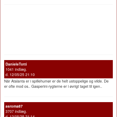
DanieleTotti
1041 indlæg.
d. 12/05/25 21:10
Når Atalanta er i spillehumør er de helt ustoppelige og vilde. De
er ofte mod os.. Gasperini-rygterne er i øvrigt taget til igen..
asroma87
3707 indlæg.
d. 12/05/25 21:14