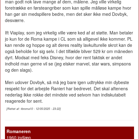
man godt nok lave mange af dem, målene. Jeg ville virkelig
foretrække en førsteangriber som kan spille målløse kampe hvor
han gør sin medspillere bedre, men det sker ikke med Dovbyk,
desværre.
Ift Viaplay, som jeg virkelig ville være ked af at støtte. Man betaler
jo kun for de Roma kampe i CL som så alligevel ikke kommer. PL
kan rende og hoppe og alt deres reality lavkulturelle skrot kan de
også beholde for sig selv. I det tilfælde bliver 529 kr om måneden
dyrt. Modsat med feks Disney, hvor der rent faktisk er andet
indhold man gerne vil se (jeg elsker marvel, star wars, simpsons
og den slags).
Men udover Dovbyk, så må jeg bare igen udtrykke min dybeste
respekt for det arbejde Ranieri har bedrevet. Det skal aftenens
nederlag ikke rokke det mindste ved selvom han indiskutabelt
reagerede for sent.
[Rettet af: tbroma10 - 12/05/2025 - 23:22]
Romaneren
1960 indlæg.