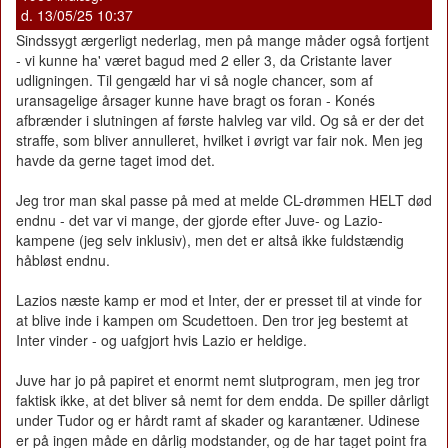
d. 13/05/25 10:37
Sindssygt ærgerligt nederlag, men på mange måder også fortjent
- vi kunne ha' været bagud med 2 eller 3, da Cristante laver
udligningen. Til gengæld har vi så nogle chancer, som af
uransagelige årsager kunne have bragt os foran - Konés
afbrænder i slutningen af første halvleg var vild. Og så er der det
straffe, som bliver annulleret, hvilket i øvrigt var fair nok. Men jeg
havde da gerne taget imod det.
Jeg tror man skal passe på med at melde CL-drømmen HELT død
endnu - det var vi mange, der gjorde efter Juve- og Lazio-
kampene (jeg selv inklusiv), men det er altså ikke fuldstændig
håbløst endnu.
Lazios næste kamp er mod et Inter, der er presset til at vinde for
at blive inde i kampen om Scudettoen. Den tror jeg bestemt at
Inter vinder - og uafgjort hvis Lazio er heldige.
Juve har jo på papiret et enormt nemt slutprogram, men jeg tror
faktisk ikke, at det bliver så nemt for dem endda. De spiller dårligt
under Tudor og er hårdt ramt af skader og karantæner. Udinese
er på ingen måde en dårlig modstander, og de har taget point fra