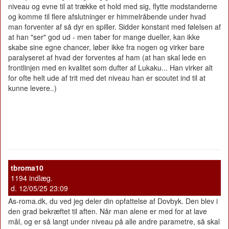
niveau og evne til at trække et hold med sig, flytte modstanderne
og komme til flere afslutninger er himmelråbende under hvad
man forventer af så dyr en spiller. Sidder konstant med følelsen af
at han "ser" god ud - men taber for mange dueller, kan ikke
skabe sine egne chancer, løber ikke fra nogen og virker bare
paralyseret af hvad der forventes af ham (at han skal lede en
frontlinjen med en kvalitet som dufter af Lukaku... Han virker alt
for ofte helt ude af trit med det niveau han er scoutet ind til at
kunne levere..)
tbroma10
1194 indlæg.
d. 12/05/25 23:09
As-roma.dk, du ved jeg deler din opfattelse af Dovbyk. Den blev i
den grad bekræftet til aften. Når man alene er med for at lave
mål, og er så langt under niveau på alle andre parametre, så skal