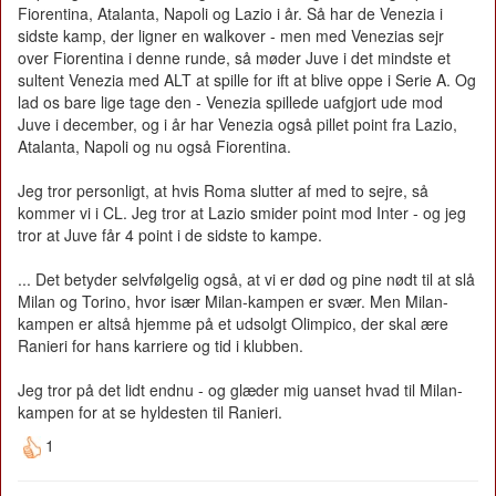
Fiorentina, Atalanta, Napoli og Lazio i år. Så har de Venezia i
sidste kamp, der ligner en walkover - men med Venezias sejr
over Fiorentina i denne runde, så møder Juve i det mindste et
sultent Venezia med ALT at spille for ift at blive oppe i Serie A. Og
lad os bare lige tage den - Venezia spillede uafgjort ude mod
Juve i december, og i år har Venezia også pillet point fra Lazio,
Atalanta, Napoli og nu også Fiorentina.
Jeg tror personligt, at hvis Roma slutter af med to sejre, så
kommer vi i CL. Jeg tror at Lazio smider point mod Inter - og jeg
tror at Juve får 4 point i de sidste to kampe.
... Det betyder selvfølgelig også, at vi er død og pine nødt til at slå
Milan og Torino, hvor især Milan-kampen er svær. Men Milan-
kampen er altså hjemme på et udsolgt Olimpico, der skal ære
Ranieri for hans karriere og tid i klubben.
Jeg tror på det lidt endnu - og glæder mig uanset hvad til Milan-
kampen for at se hyldesten til Ranieri.
1