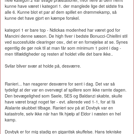
kunne have været i kategori 1. der manglede lige det sidste fra
alle 6. Kunne blot et par af dem spillet en drømmekamp, så
kunne det have gjort en kæmpe forskel.
kategori 1 er bare top - Ndickas modenhed har været god for
Mancini denne sæson. De high fiver i bedste Bonucci-Chiellini stil
ved succesfulde clearinger osv., det er en fornøjelse at se. Synes
egentlig de gør nok til at man får som minimum 1 point i dag -
men tilfældigheder og resten af holdet ville det bare ikke..
Svilar bliver svær at holde på, desværre.
Ranieri... han reagerer desværre for sent i dag. Det var så
tydeligt at der var en overvægt af spillere som ikke ramte dagen.
Den bevægelighed som Saele, SES og Baldanzi skabte, skulle
have været bragt noget før - evt. allerede ved 1-1, for at få
Atalante skubbet tilbage. Ranieri sov på at Dovbyk var en
katastrofe, selv ikke når han fik hjælp af Eldor i næsten en hel
kamp.
Dovbyk er for mig stadig en gigantisk skuffelse. Hans tekniske