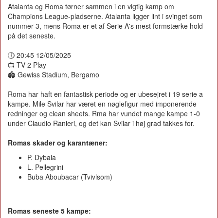
Atalanta og Roma tørner sammen i en vigtig kamp om
Champions League-pladserne. Atalanta ligger lint i svinget som
nummer 3, mens Roma er et af Serie A's mest formstærke hold
på det seneste.
🕕 20:45 12/05/2025
📺 TV 2 Play
🏟️ Gewiss Stadium, Bergamo
Roma har haft en fantastisk periode og er ubesejret i 19 serie a
kampe. Mile Svilar har været en nøglefigur med imponerende
redninger og clean sheets. Rma har vundet mange kampe 1-0
under Claudio Ranieri, og det kan Svilar i høj grad takkes for.
Romas skader og karantæner:
P. Dybala
L. Pellegrini
Buba Aboubacar (Tvivlsom)
Romas seneste 5 kampe: