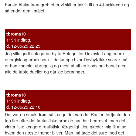
Første Atalanta-angreb efter vi skifter taktik til en 4-backkæde og
så ender den i målet..
tbroma10
1194 indlæg.
d. 12/05/25 22:25
Jeg ville godt nok gerne bytte Retegui for Dovbyk. Langt mere
energisk og arbejdsom. I de kampe hvor Dovbyk ikke scorer mål
er han komplet ubrugelig og mest af alt en klods om benet med
alle de tabte dueller og dårlige berøringer.
tbroma10
1194 indlæg.
d. 12/05/25 22:40
Det var en smuk drøm så længe det varede. Ranieri fortjente den
top fire efter det fantastiske arbejde han hsr bedrevet, men det
virker ikke længere realistisk. Ærgerligt. Jeg glæder mig til at se
hvem den næste træner bliver. Man må tage det sure med det