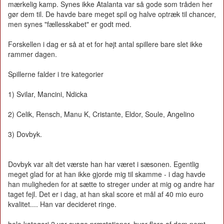
mærkelig kamp. Synes ikke Atalanta var så gode som tråden her
gør dem til. De havde bare meget spil og halve optræk til chancer,
men synes "fællesskabet" er godt med.
Forskellen i dag er så at et for højt antal spillere bare slet ikke
rammer dagen.
Spillerne falder i tre kategorier
1) Svilar, Mancini, Ndicka
2) Celik, Rensch, Manu K, Cristante, Eldor, Soule, Angelino
3) Dovbyk.
Dovbyk var alt det værste han har været i sæsonen. Egentlig
meget glad for at han ikke gjorde mig til skamme - i dag havde
han muligheden for at sætte to streger under at mig og andre har
taget fejl. Det er i dag, at han skal score et mål af 40 mio euro
kvalitet.... Han var decideret ringe.
hele kategori 2 var svage præstationer, hvor flere af dem nemt