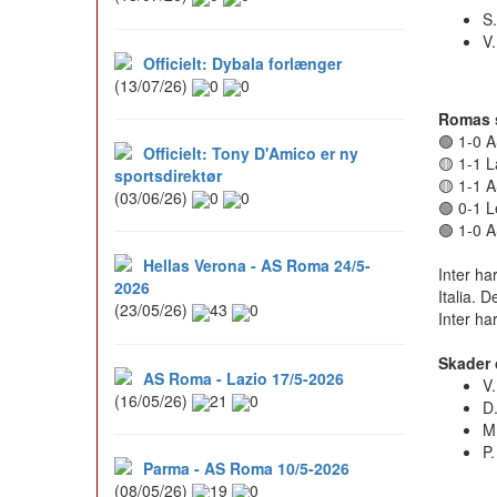
S
V
Officielt: Dybala forlænger
(13/07/26)
0
0
Romas 
🟢 1-0 
Officielt: Tony D'Amico er ny
🟡 1-1 L
sportsdirektør
🟡 1-1 
(03/06/26)
0
0
🟢 0-1 
🟢 1-0 A
Hellas Verona - AS Roma 24/5-
Inter ha
2026
Italia. 
(23/05/26)
43
0
Inter ha
Skader 
AS Roma - Lazio 17/5-2026
V
(16/05/26)
21
0
D
M
P.
Parma - AS Roma 10/5-2026
(08/05/26)
19
0