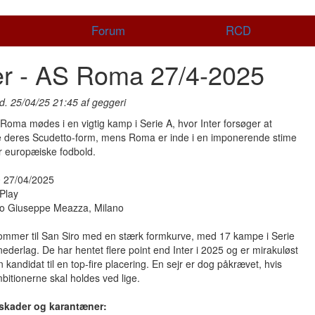
Forum
RCD
er - AS Roma 27/4-2025
d. 25/04/25 21:45 af geggeri
 Roma mødes i en vigtig kamp i Serie A, hvor Inter forsøger at
e deres Scudetto-form, mens Roma er inde i en imponerende stime
r europæiske fodbold.
0 27/04/2025
Play
dio Giuseppe Meazza, Milano
mmer til San Siro med en stærk formkurve, med 17 kampe i Serie
ederlag. De har hentet flere point end Inter i 2025 og er mirakuløst
n kandidat til en top-fire placering. En sejr er dog påkrævet, hvis
bitionerne skal holdes ved lige.
skader og karantæner: