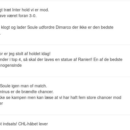
gt træt Inter hold vi er mod.
ave været foran 3-0.
er klogt og lader Soule udfordre Dimarco der ikke er den bedste
.
 er jeg stolt af holdet idag!
ender i top 4, så skal der laves en statue af Ranieri! En af de bedste
 nogensinde
 Soule igen man of match.
minus er de brændte chancer.
kke se kampen men kan læse at vi har haft fem store chancer mod
er
lot indsats! CHL-håbet lever