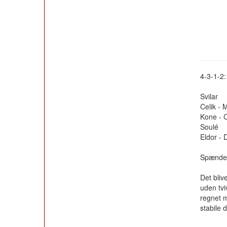
4-3-1-2:
Svilar
Celik - 
Kone - C
Soulé
Eldor -
Spænden
Det bliv
uden tvi
regnet m
stabile 