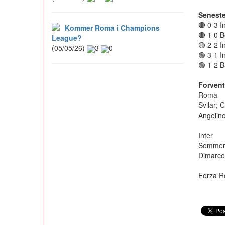
Seneste
🔴 0-3 I
Kommer Roma i Champions
🔴 1-0 B
League?
🟡 2-2 
(05/05/26)
3
0
🟢 3-1 I
🟢 1-2 
Forvent
Roma
Svilar; 
Angelin
Inter
Sommer; 
Dimarco;
Forza R