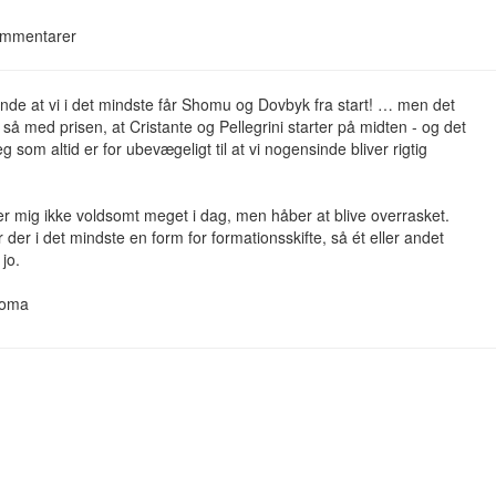
mmentarer
de at vi i det mindste får Shomu og Dovbyk fra start! … men det
å med prisen, at Cristante og Pellegrini starter på midten - og det
eg som altid er for ubevægeligt til at vi nogensinde bliver rigtig
r mig ikke voldsomt meget i dag, men håber at blive overrasket.
 der i det mindste en form for formationsskifte, så ét eller andet
 jo.
Roma