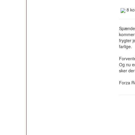
8 ko
Spænden
kommer s
frygter j
farlige.
Forvente
Og nu er
sker der
Forza 