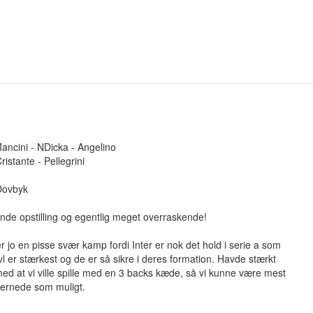
Mancini - NDicka - Angelino
ristante - Pellegrini
 Dovbyk
de opstilling og egentlig meget overraskende!
er jo en pisse svær kamp fordi Inter er nok det hold i serie a som
vl er stærkest og de er så sikre i deres formation. Havde stærkt
ed at vi ville spille med en 3 backs kæde, så vi kunne være mest
dernede som muligt.