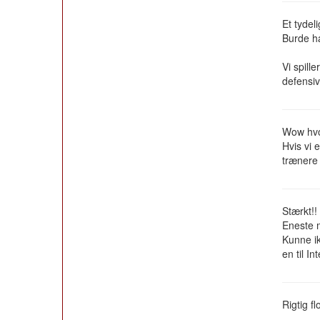
Et tydeli
Burde h
Vi spill
defensiv
Wow hvor
Hvis vi 
trænere
Stærkt!!
Eneste 
Kunne i
en til Int
Rigtig f