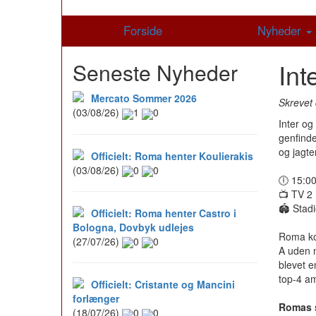
Forside
Nyheder
Int
Seneste Nyheder
Mercato Sommer 2026
Skrevet 
(03/08/26)
1
0
Inter og
genfind
og jagte
Officielt: Roma henter Koulierakis
(03/08/26)
0
0
🕕 15:0
📺 TV 2 
🏟️ Sta
Officielt: Roma henter Castro i
Bologna, Dovbyk udlejes
Roma ko
(27/07/26)
0
0
A uden n
blevet e
top-4 am
Officielt: Cristante og Mancini
forlænger
Romas 
(18/07/26)
0
0