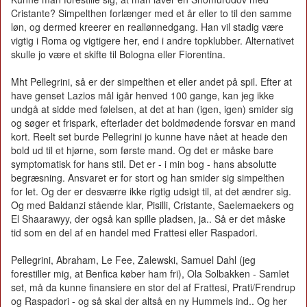
Cristante? Simpelthen forlænger med et år eller to til den samme
løn, og dermed kreerer en reallønnedgang. Han vil stadig være
vigtig i Roma og vigtigere her, end i andre topklubber. Alternativet
skulle jo være et skifte til Bologna eller Fiorentina.
Mht Pellegrini, så er der simpelthen et eller andet på spil. Efter at
have genset Lazios mål igår henved 100 gange, kan jeg ikke
undgå at sidde med følelsen, at det at han (igen, igen) smider sig
og søger et frispark, efterlader det boldmødende forsvar en mand
kort. Reelt set burde Pellegrini jo kunne have nået at heade den
bold ud til et hjørne, som første mand. Og det er måske bare
symptomatisk for hans stil. Det er - i min bog - hans absolutte
begræsning. Ansvaret er for stort og han smider sig simpelthen
for let. Og der er desværre ikke rigtig udsigt til, at det ændrer sig.
Og med Baldanzi stående klar, Pisilli, Cristante, Saelemaekers og
El Shaarawyy, der også kan spille pladsen, ja.. Så er det måske
tid som en del af en handel med Frattesi eller Raspadori.
Pellegrini, Abraham, Le Fee, Zalewski, Samuel Dahl (jeg
forestiller mig, at Benfica køber ham fri), Ola Solbakken - Samlet
set, må da kunne finansiere en stor del af Frattesi, Prati/Frendrup
og Raspadori - og så skal der altså en ny Hummels ind.. Og her