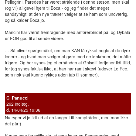
Pellegrini. Paredes har været strålende i denne sæson, men skal
(og vil) alligevel hjem til Boca - og jeg finder det meget
sandsynligt, at den nye træner vælger at se ham som undværlig,
og så kalder Boca jo.
Mancini har været fremragende med anførerbindet på, og Dybala
er FOR god til at sende videre.
… Så bliver spørgsmålet, om man KAN få rykket nogle af de dyre
ledere - og hvad man vælger at gøre med de lønkroner, det måtte
frigøre. Og her synes jeg efterhånden at Ghisolfi fortjener lidt tillid,
for jeg synes faktisk ikke, at han har ramt skævt (udover Le Fee,
som nok skal kunne rykkes uden tab til sommer).
C. Panucci
262 indlæg.
d. 14/04/25 19:36
Nu ryger vi jo lidt ud af en tangent ift kamptråden, men mon ikke
det går:)
Kunne man forestille sig, at man laver en Shomurodov med