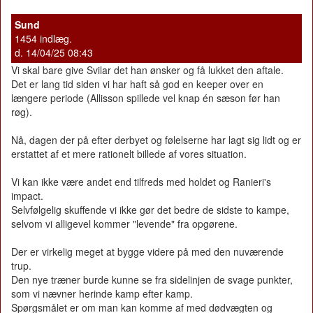
Sund
1454 indlæg.
d. 14/04/25 08:43
Vi skal bare give Svilar det han ønsker og få lukket den aftale.
Det er lang tid siden vi har haft så god en keeper over en
længere periode (Allisson spillede vel knap én sæson før han
røg).
Nå, dagen der på efter derbyet og følelserne har lagt sig lidt og er
erstattet af et mere rationelt billede af vores situation.
Vi kan ikke være andet end tilfreds med holdet og Ranieri's
impact.
Selvfølgelig skuffende vi ikke gør det bedre de sidste to kampe,
selvom vi alligevel kommer "levende" fra opgørene.
Der er virkelig meget at bygge videre på med den nuværende
trup.
Den nye træner burde kunne se fra sidelinjen de svage punkter,
som vi nævner herinde kamp efter kamp.
Spørgsmålet er om man kan komme af med dødvægten og