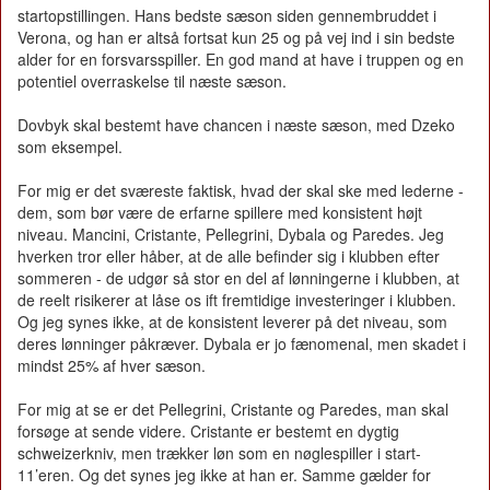
startopstillingen. Hans bedste sæson siden gennembruddet i
Verona, og han er altså fortsat kun 25 og på vej ind i sin bedste
alder for en forsvarsspiller. En god mand at have i truppen og en
potentiel overraskelse til næste sæson.
Dovbyk skal bestemt have chancen i næste sæson, med Dzeko
som eksempel.
For mig er det sværeste faktisk, hvad der skal ske med lederne -
dem, som bør være de erfarne spillere med konsistent højt
niveau. Mancini, Cristante, Pellegrini, Dybala og Paredes. Jeg
hverken tror eller håber, at de alle befinder sig i klubben efter
sommeren - de udgør så stor en del af lønningerne i klubben, at
de reelt risikerer at låse os ift fremtidige investeringer i klubben.
Og jeg synes ikke, at de konsistent leverer på det niveau, som
deres lønninger påkræver. Dybala er jo fænomenal, men skadet i
mindst 25% af hver sæson.
For mig at se er det Pellegrini, Cristante og Paredes, man skal
forsøge at sende videre. Cristante er bestemt en dygtig
schweizerkniv, men trækker løn som en nøglespiller i start-
11’eren. Og det synes jeg ikke at han er. Samme gælder for