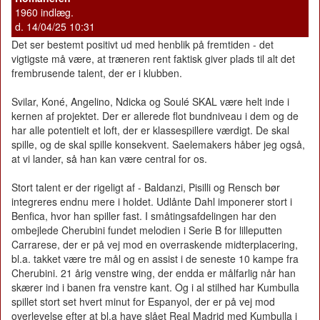
1960 indlæg.
d. 14/04/25 10:31
Det ser bestemt positivt ud med henblik på fremtiden - det
vigtigste må være, at træneren rent faktisk giver plads til alt det
frembrusende talent, der er i klubben.
Svilar, Koné, Angelino, Ndicka og Soulé SKAL være helt inde i
kernen af projektet. Der er allerede flot bundniveau i dem og de
har alle potentielt et loft, der er klassespillere værdigt. De skal
spille, og de skal spille konsekvent. Saelemakers håber jeg også,
at vi lander, så han kan være central for os.
Stort talent er der rigeligt af - Baldanzi, Pisilli og Rensch bør
integreres endnu mere i holdet. Udlånte Dahl imponerer stort i
Benfica, hvor han spiller fast. I småtingsafdelingen har den
ombejlede Cherubini fundet melodien i Serie B for lilleputten
Carrarese, der er på vej mod en overraskende midterplacering,
bl.a. takket være tre mål og en assist i de seneste 10 kampe fra
Cherubini. 21 årig venstre wing, der endda er målfarlig når han
skærer ind i banen fra venstre kant. Og i al stilhed har Kumbulla
spillet stort set hvert minut for Espanyol, der er på vej mod
overlevelse efter at bl.a have slået Real Madrid med Kumbulla i