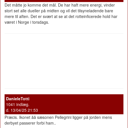
Det måtte jo komme det mål. De har haft mere energi, vinder
stort set alle dueller på midten og vil det tilsyneladende bare
mere til aften. Det er svært at se at det rotteinficerede hold har
været i Norge i torsdags.
DanieleTotti
1041 indlæg.
d. 13/04/25 21:53
Præcis. Ikonet åå sæsonen Pellegrini ligger på jorden mens
derbyet passerer forbi ham..