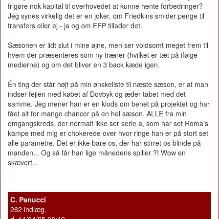
frigøre nok kapital til overhovedet at kunne hente forbedringer?
Jeg synes virkelig det er en joker, om Friedkins smider penge til
transfers eller ej - ja og om FFP tillader det.
Sæsonen er lidt slut i mine øjne, men ser voldsomt meget frem til
hvem der præsenteres som ny træner (hvilket er tæt på ifølge
medierne) og om det bliver en 3 back kæde igen.
Én ting der står højt på min ønskeliste til næste sæson, er at man
indser fejlen med købet af Dovbyk og æder tabet med det
samme. Jeg mener han er en klods om benet på projektet og har
fået alt for mange chancer på en hel sæson. ALLE fra min
omgangskreds, der normalt ikke ser serie a, som har set Roma's
kampe med mig er chokerede over hvor ringe han er på stort set
alle parametre. Det er ikke bare os, der har stirret os blinde på
manden... Og så får han lige månedens spiller ?! Wow en
skævert..
C. Panucci
262 indlæg.
d. 14/04/25 08:49