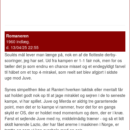
Romaneren
1960 indlæg.
d. 13/04/25 22:55
Soulés mål lever man længe på, nok en af de flotteste derby-
scoringer, jeg har set. Ud fra kampen er 1-1 fair nok, men for os
tæller det jo som endnu en chance misset og et endegyldigt farvel
til håbet om et top 4-mirakel, som reelt set blev afgjort i sidste
uge mod Juve.
Synes simpelthen ikke at Ranieri hverken taktisk eller mentalt får
sat holdet godt nok op til at jage miraklet og sejren i de to seneste
kampe, vi har spillet. Juve og Merda er aldrig tre garanterede
point, men det er to kampe vi rammer, hvor det for en gangs
skyld er OS, der er holdet med momentum og dem, der er i knæ.
Først et sejlende Juve med ny, middelmådig træner - og så et lidt
skidt kørende Lazio, der har fået ørerne i maskinen i Norge, er
trætte og som vi kan overhale med en sejr.