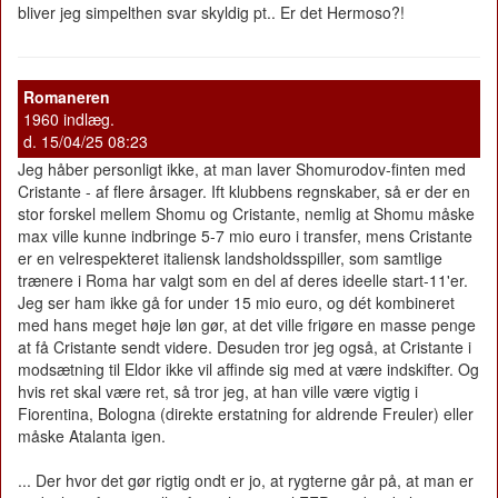
bliver jeg simpelthen svar skyldig pt.. Er det Hermoso?!
Romaneren
1960 indlæg.
d. 15/04/25 08:23
Jeg håber personligt ikke, at man laver Shomurodov-finten med
Cristante - af flere årsager. Ift klubbens regnskaber, så er der en
stor forskel mellem Shomu og Cristante, nemlig at Shomu måske
max ville kunne indbringe 5-7 mio euro i transfer, mens Cristante
er en velrespekteret italiensk landsholdsspiller, som samtlige
trænere i Roma har valgt som en del af deres ideelle start-11'er.
Jeg ser ham ikke gå for under 15 mio euro, og dét kombineret
med hans meget høje løn gør, at det ville frigøre en masse penge
at få Cristante sendt videre. Desuden tror jeg også, at Cristante i
modsætning til Eldor ikke vil affinde sig med at være indskifter. Og
hvis ret skal være ret, så tror jeg, at han ville være vigtig i
Fiorentina, Bologna (direkte erstatning for aldrende Freuler) eller
måske Atalanta igen.
... Der hvor det gør rigtig ondt er jo, at rygterne går på, at man er