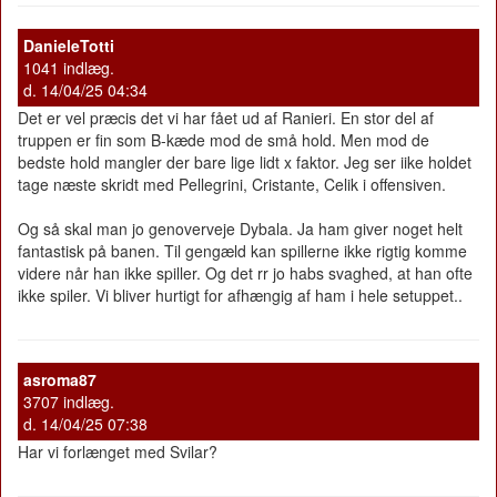
DanieleTotti
1041 indlæg.
d. 14/04/25 04:34
Det er vel præcis det vi har fået ud af Ranieri. En stor del af
truppen er fin som B-kæde mod de små hold. Men mod de
bedste hold mangler der bare lige lidt x faktor. Jeg ser iike holdet
tage næste skridt med Pellegrini, Cristante, Celik i offensiven.
Og så skal man jo genoverveje Dybala. Ja ham giver noget helt
fantastisk på banen. Til gengæld kan spillerne ikke rigtig komme
videre når han ikke spiller. Og det rr jo habs svaghed, at han ofte
ikke spiler. Vi bliver hurtigt for afhængig af ham i hele setuppet..
asroma87
3707 indlæg.
d. 14/04/25 07:38
Har vi forlænget med Svilar?