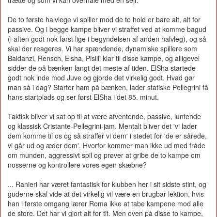
De to første halvlege vi spiller mod de to hold er bare alt, alt for
passive. Og i begge kampe bliver vi straffet ved at komme bagud
(i aften godt nok først lige i begyndelsen af anden halvleg), og så
skal der reageres. Vi har spændende, dynamiske spillere som
Baldanzi, Rensch, Elsha, Pisilli klar til disse kampe, og alligevel
sidder de på bænken langt det meste af tiden. ElSha startede
godt nok inde mod Juve og gjorde det virkelig godt. Hvad gør
man så i dag? Starter ham på bænken, lader statiske Pellegrini få
hans startplads og ser først ElSha i det 85. minut.
Taktisk bliver vi sat op til at være afventende, passive, luntende
og klassisk Cristante-Pellegrini-jam. Mentalt bliver det 'vi lader
dem komme til os og så straffer vi dem' i stedet for 'de er sårede,
vi går ud og æder dem'. Hvorfor kommer man ikke ud med fråde
om munden, aggressivt spil og prøver at gribe de to kampe om
nosserne og kontrollere vores egen skæbne?
... Ranieri har været fantastisk for klubben her i sit sidste stint, og
guderne skal vide at det virkelig vil være en brugbar lektion, hvis
han i første omgang lærer Roma ikke at tabe kampene mod alle
de store. Det har vi gjort alt for tit. Men oven på disse to kampe,