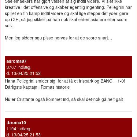
Saelemaekers har gjort væsen af sig indtil videre. Vi slet ikke
kreative i det offensive og skaber egentlig ingenting. Pellegrini har
spillet en fin kamp indtil videre og skal lige steppe det yderligere
op i 2H, så jeg sikker på han nok skal enten asiatere eller score
selv.
Men jeg sidder sgu pisse nervøs for at de score snart…
asroma87
3707 indlæg.
d. 13/04/25 21:52
Haha Pellegrini smider sig, for at få et frispark og BANG = 1-0!
Dårligste kaptajn i Romas historie
Nu er Cristante også kommet ind, så skal det nok gå helt galt
tbroma10
1194 indlæg.
d. 13/04/25 21:53