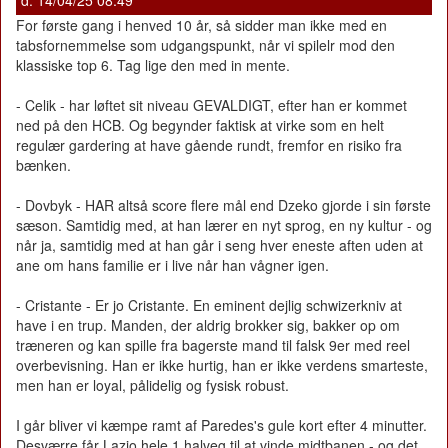
For første gang i henved 10 år, så sidder man ikke med en
tabsfornemmelse som udgangspunkt, når vi spilelr mod den
klassiske top 6. Tag lige den med in mente.
- Celik - har løftet sit niveau GEVALDIGT, efter han er kommet
ned på den HCB. Og begynder faktisk at virke som en helt
regulær gardering at have gående rundt, fremfor en risiko fra
bænken.
- Dovbyk - HAR altså score flere mål end Dzeko gjorde i sin første
sæson. Samtidig med, at han lærer en nyt sprog, en ny kultur - og
når ja, samtidig med at han går i seng hver eneste aften uden at
ane om hans familie er i live når han vågner igen.
- Cristante - Er jo Cristante. En eminent dejlig schwizerkniv at
have i en trup. Manden, der aldrig brokker sig, bakker op om
træneren og kan spille fra bagerste mand til falsk 9er med reel
overbevisning. Han er ikke hurtig, han er ikke verdens smarteste,
men han er loyal, pålidelig og fysisk robust.
I går bliver vi kæmpe ramt af Paredes's gule kort efter 4 minutter.
Desværre får Lazio hele 1 halveg til at vinde midtbanen - og det