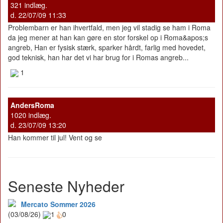
321 indlæg.
d. 22/07/09 11:33
Problembarn er han ihvertfald, men jeg vil stadig se ham i Roma
da jeg mener at han kan gøre en stor forskel op i Roma&apos;s
angreb, Han er fysisk stærk, sparker hårdt, farlig med hovedet,
god teknisk, han har det vi har brug for i Romas angreb...
1
AndersRoma
1020 indlæg.
d. 23/07/09 13:20
Han kommer til jul! Vent og se
Seneste Nyheder
Mercato Sommer 2026
(03/08/26)
1
0