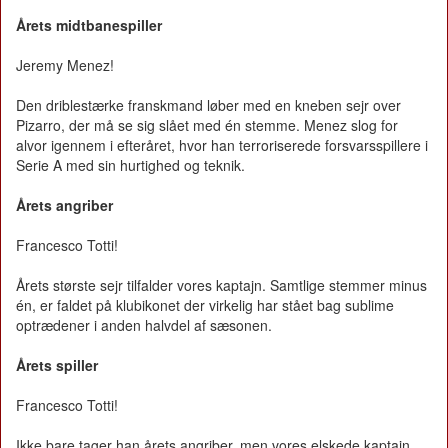
Årets midtbanespiller
Jeremy Menez!
Den driblestærke franskmand løber med en kneben sejr over
Pizarro, der må se sig slået med én stemme. Menez slog for
alvor igennem i efteråret, hvor han terroriserede forsvarsspillere i
Serie A med sin hurtighed og teknik.
Årets angriber
Francesco Totti!
Årets største sejr tilfalder vores kaptajn. Samtlige stemmer minus
én, er faldet på klubikonet der virkelig har stået bag sublime
optrædener i anden halvdel af sæsonen.
Årets spiller
Francesco Totti!
Ikke bare tager han årets angriber, men vores elskede kaptajn