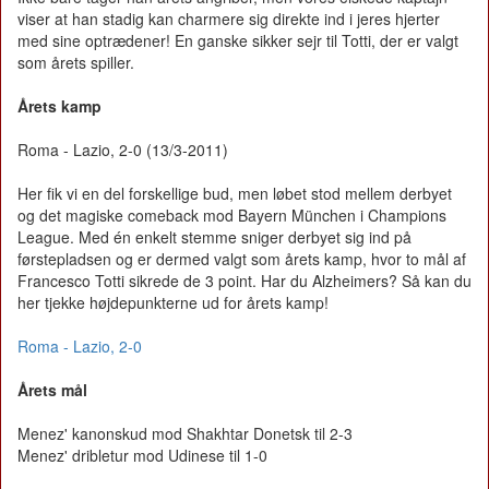
viser at han stadig kan charmere sig direkte ind i jeres hjerter
med sine optrædener! En ganske sikker sejr til Totti, der er valgt
som årets spiller.
Årets kamp
Roma - Lazio, 2-0 (13/3-2011)
Her fik vi en del forskellige bud, men løbet stod mellem derbyet
og det magiske comeback mod Bayern München i Champions
League. Med én enkelt stemme sniger derbyet sig ind på
førstepladsen og er dermed valgt som årets kamp, hvor to mål af
Francesco Totti sikrede de 3 point. Har du Alzheimers? Så kan du
her tjekke højdepunkterne ud for årets kamp!
Roma - Lazio, 2-0
Årets mål
Menez' kanonskud mod Shakhtar Donetsk til 2-3
Menez' dribletur mod Udinese til 1-0