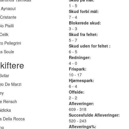
1 - 5
l Aynaoui
Skud forbi mål:
Cristante
7 - 4
Blokerede skud:
o Pisilli
3 - 3
Celik
Skud fra feltet:
5 - 7
o Pellegrini
Skud uden for feltet :
as Soule
6 - 5
Redninger:
kiftere
4 - 0
Frispark:
10 - 17
Svilar
Hjørnespark:
gio De Marzi
6 - 4
Offside:
ey
2 - 2
e Rensch
Afleveringer:
609 - 318
Ndicka
Succesfulde Afleveringer:
a Della Rocca
520 - 243
Afleverings%:
ino