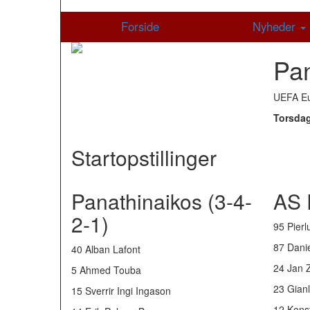
Forside
Nyheder
Pa
UEFA E
Torsdag
Startopstillinger
Panathinaikos (3-4-
AS 
2-1)
95 Pierlu
87 Danie
40 Alban Lafont
24 Jan Z
5 Ahmed Touba
23 Gian
15 Sverrir Ingi Ingason
12 Kons