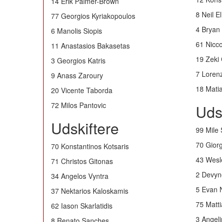
14 Erik Palmer-Brown
8 Neil E
77 Georgios Kyriakopoulos
4 Bryan 
6 Manolis Siopis
61 Niccol
11 Anastasios Bakasetas
19 Zeki 
3 Georgios Katris
7 Lorenz
9 Anass Zaroury
18 Mati
20 Vicente Taborda
72 Milos Pantovic
Uds
Udskiftere
99 Mile 
70 Gior
70 Konstantinos Kotsaris
43 Wesl
71 Christos Gitonas
2 Devyn
34 Angelos Vyntra
5 Evan 
37 Nektarios Kaloskamis
75 Matti
62 Iason Skarlatidis
3 Angel
8 Renato Sanches