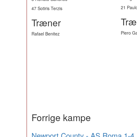
21 Paul
47 Sotiris Terzis
Træ
Træner
Piero Ga
Rafael Benitez
Forrige kampe
Newport County - AS Roma 1-4