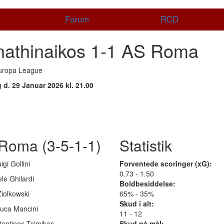
Forum
RCD
nathinaikos 1-1 AS Roma
uropa League
 d. 29 Januar 2026 kl. 21.00
Roma (3-5-1-1)
Statistik
igi Gollini
Forventede scoringer (xG):
0.73 - 1.50
le Ghilardi
Boldbesiddelse:
iolkowski
65% - 35%
Skud i alt:
luca Mancini
11 - 12
tantinos Tsimikas
Skud på mål: