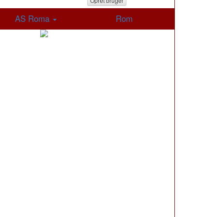
Opret bruger
AS Roma
Rom