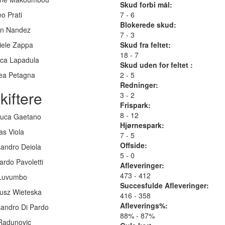
Skud forbi mål:
o Prati
7 - 6
Blokerede skud:
an Nandez
7 - 3
iele Zappa
Skud fra feltet:
18 - 7
uca Lapadula
Skud uden for feltet :
ea Petagna
2 - 5
Redninger:
kiftere
3 - 2
Frispark:
8 - 12
luca Gaetano
Hjørnespark:
as Viola
7 - 5
Offside:
sandro Deiola
5 - 0
rdo Pavoletti
Afleveringer:
473 - 412
 Luvumbo
Succesfulde Afleveringer:
usz Wieteska
416 - 358
Afleverings%:
sandro Di Pardo
88% - 87%
 Radunovic