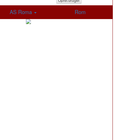
Opret bruger
AS Roma
Rom