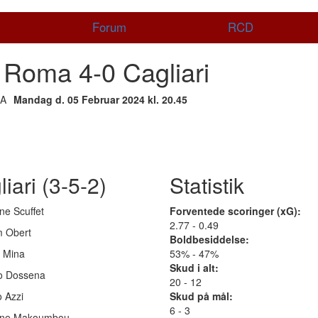
Forum
RCD
Roma 4-0 Cagliari
Mandag d. 05 Februar 2024 kl. 20.45
iari (3-5-2)
Statistik
ne Scuffet
Forventede scoringer (xG):
2.77 - 0.49
 Obert
Boldbesiddelse:
y Mina
53% - 47%
Skud i alt:
to Dossena
20 - 12
 Azzi
Skud på mål:
6 - 3
ine Makoumbou