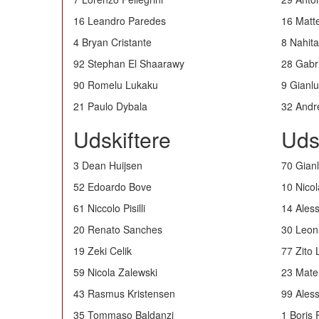
16 Leandro Paredes
16 Matte
4 Bryan Cristante
8 Nahit
92 Stephan El Shaarawy
28 Gabr
90 Romelu Lukaku
9 Gianl
21 Paulo Dybala
32 Andr
Udskiftere
Uds
3 Dean Huijsen
70 Gian
52 Edoardo Bove
10 Nicol
61 Niccolo Pisilli
14 Ales
20 Renato Sanches
30 Leona
19 Zeki Celik
77 Zito
59 Nicola Zalewski
23 Mate
43 Rasmus Kristensen
99 Ales
35 Tommaso Baldanzi
1 Boris