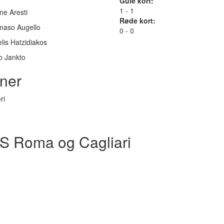
Gule kort:
1 - 1
ne Aresti
Røde kort:
aso Augello
0 - 0
lis Hatzidiakos
b Jankto
ner
ri
S Roma og Cagliari