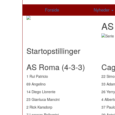
Forside
Nyheder
AS 
Startopstillinger
AS Roma (4-3-3)
Cagl
1 Rui Patricio
22 Simo
69 Angelino
33 Adam
14 Diego Llorente
26 Yerr
23 Gianluca Mancini
4 Alber
2 Rick Karsdorp
37 Paulo
7 Lorenzo Pellegrini
29 Anto