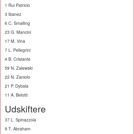
1 Rui Patricio
3 Ibanez
6 C. Smalling
23 G. Mancini
17 M. Vina
7 L. Pellegrini
4 B. Cristante
59 N. Zalewski
22 N. Zaniolo
21 P. Dybala
11 A. Belotti
Udskiftere
37 L. Spinazzola
9 T. Abraham