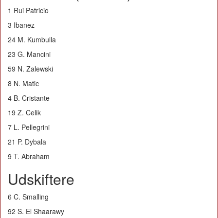
1 Rui Patricio
3 Ibanez
24 M. Kumbulla
23 G. Mancini
59 N. Zalewski
8 N. Matic
4 B. Cristante
19 Z. Celik
7 L. Pellegrini
21 P. Dybala
9 T. Abraham
Udskiftere
6 C. Smalling
92 S. El Shaarawy