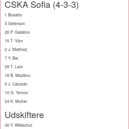
CSKA Sofia (4-3-3)
1 Busatto
3 Geferson
28 P. Galabov
15 T. Vion
2 J. Mattheij
7 Y. Bai
29 T. Lam
18 B. Mazikou
9 J. Caicedo
10 G. Yomov
24 K. Muhar
Udskiftere
30 Y. Wildschut