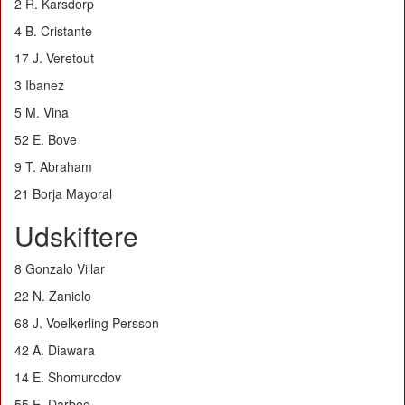
2 R. Karsdorp
4 B. Cristante
17 J. Veretout
3 Ibanez
5 M. Vina
52 E. Bove
9 T. Abraham
21 Borja Mayoral
Udskiftere
8 Gonzalo Villar
22 N. Zaniolo
68 J. Voelkerling Persson
42 A. Diawara
14 E. Shomurodov
55 E. Darboe