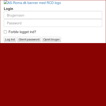
Login
Forbliv logget ind?
Glemt password
Opret bruger