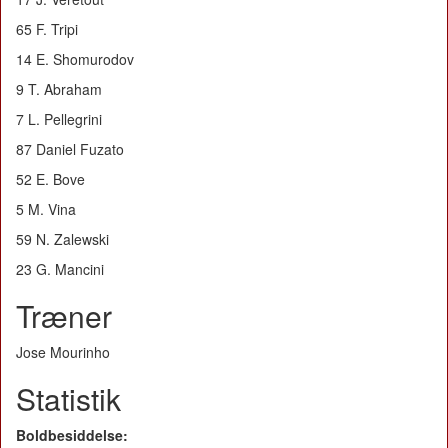
65 F. Tripi
14 E. Shomurodov
9 T. Abraham
7 L. Pellegrini
87 Daniel Fuzato
52 E. Bove
5 M. Vina
59 N. Zalewski
23 G. Mancini
Træner
Jose Mourinho
Statistik
Boldbesiddelse: