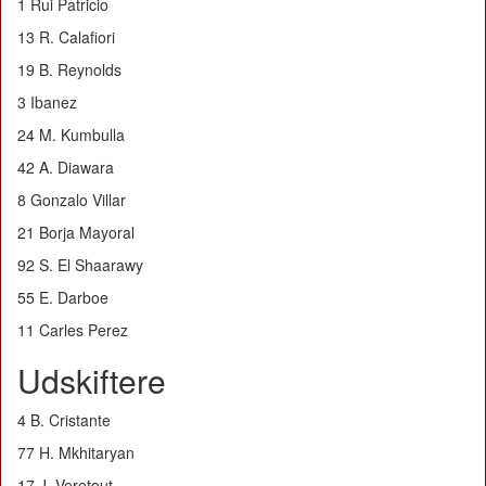
1 Rui Patricio
13 R. Calafiori
19 B. Reynolds
3 Ibanez
24 M. Kumbulla
42 A. Diawara
8 Gonzalo Villar
21 Borja Mayoral
92 S. El Shaarawy
55 E. Darboe
11 Carles Perez
Udskiftere
4 B. Cristante
77 H. Mkhitaryan
17 J. Veretout