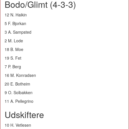
Bodo/Glimt (4-3-3)
12 N. Haikin
5 F. Bjorkan
3 A. Sampsted
2 M. Lode
18 B. Moe
19 S. Fet
7 P. Berg
16 M. Konradsen
20 E. Botheim
9 O. Solbakken
11 A. Pellegrino
Udskiftere
10 H. Vetlesen