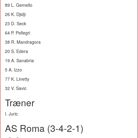
89 L. Gemello
26 K. Djidji
23 D. Seck
64 P. Pellegri
38 R. Mandragora
20 S. Edera
19 A. Sanabria
5 A. Izzo
77 K. Linetty
32 V. Savic
Træner
I. Juric
AS Roma (3-4-2-1)