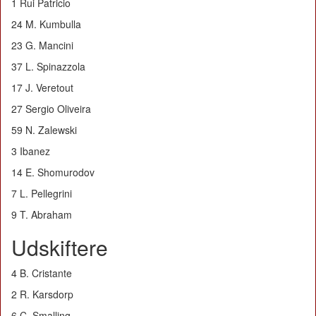
1 Rui Patricio
24 M. Kumbulla
23 G. Mancini
37 L. Spinazzola
17 J. Veretout
27 Sergio Oliveira
59 N. Zalewski
3 Ibanez
14 E. Shomurodov
7 L. Pellegrini
9 T. Abraham
Udskiftere
4 B. Cristante
2 R. Karsdorp
6 C. Smalling