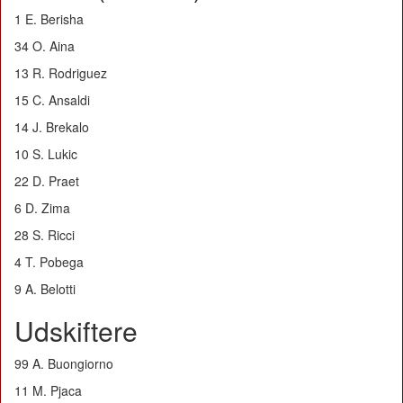
1 E. Berisha
34 O. Aina
13 R. Rodriguez
15 C. Ansaldi
14 J. Brekalo
10 S. Lukic
22 D. Praet
6 D. Zima
28 S. Ricci
4 T. Pobega
9 A. Belotti
Udskiftere
99 A. Buongiorno
11 M. Pjaca