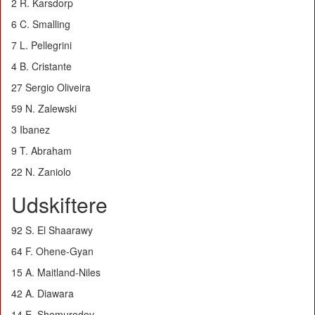
2 R. Karsdorp
6 C. Smalling
7 L. Pellegrini
4 B. Cristante
27 Sergio Oliveira
59 N. Zalewski
3 Ibanez
9 T. Abraham
22 N. Zaniolo
Udskiftere
92 S. El Shaarawy
64 F. Ohene-Gyan
15 A. Maitland-Niles
42 A. Diawara
14 E. Shomurodov