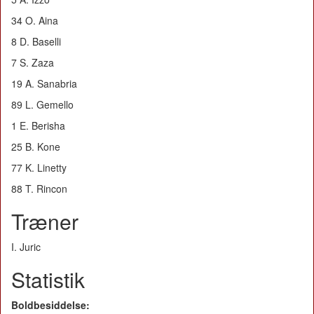
34 O. Aina
8 D. Baselli
7 S. Zaza
19 A. Sanabria
89 L. Gemello
1 E. Berisha
25 B. Kone
77 K. Linetty
88 T. Rincon
Træner
I. Juric
Statistik
Boldbesiddelse: