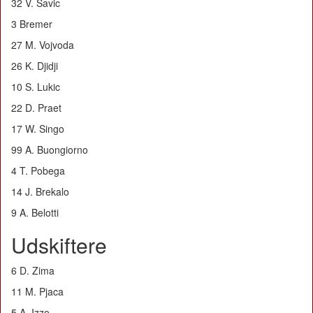
32 V. Savic
3 Bremer
27 M. Vojvoda
26 K. Djidji
10 S. Lukic
22 D. Praet
17 W. Singo
99 A. Buongiorno
4 T. Pobega
14 J. Brekalo
9 A. Belotti
Udskiftere
6 D. Zima
11 M. Pjaca
5 A. Izzo