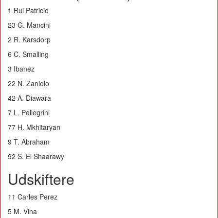
1 Rui Patricio
23 G. Mancini
2 R. Karsdorp
6 C. Smalling
3 Ibanez
22 N. Zaniolo
42 A. Diawara
7 L. Pellegrini
77 H. Mkhitaryan
9 T. Abraham
92 S. El Shaarawy
Udskiftere
11 Carles Perez
5 M. Vina