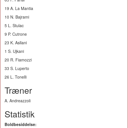
19 A. La Mantia
10 N. Bajrami
5 L. Stulac
9 P. Cutrone
23 K. Asllani
1 S. Ujkani
20 R. Fiamozzi
33 S. Luperto
26 L. Tonelli
Træner
A. Andreazzoli
Statistik
Boldbesiddelse: