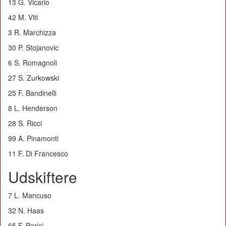
13 G. Vicario
42 M. Viti
3 R. Marchizza
30 P. Stojanovic
6 S. Romagnoli
27 S. Zurkowski
25 F. Bandinelli
8 L. Henderson
28 S. Ricci
99 A. Pinamonti
11 F. Di Francesco
Udskiftere
7 L. Mancuso
32 N. Haas
65 F. Parisi