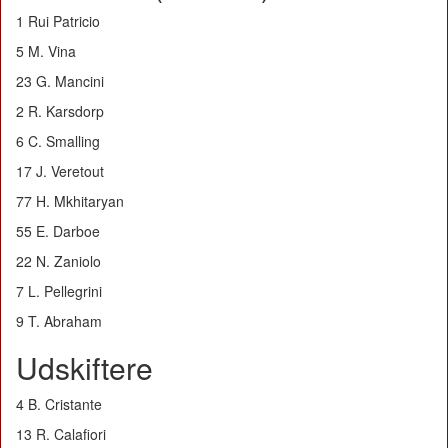
1 Rui Patricio
5 M. Vina
23 G. Mancini
2 R. Karsdorp
6 C. Smalling
17 J. Veretout
77 H. Mkhitaryan
55 E. Darboe
22 N. Zaniolo
7 L. Pellegrini
9 T. Abraham
Udskiftere
4 B. Cristante
13 R. Calafiori