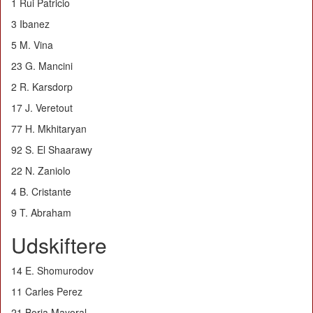
1 Rui Patricio
3 Ibanez
5 M. Vina
23 G. Mancini
2 R. Karsdorp
17 J. Veretout
77 H. Mkhitaryan
92 S. El Shaarawy
22 N. Zaniolo
4 B. Cristante
9 T. Abraham
Udskiftere
14 E. Shomurodov
11 Carles Perez
21 Borja Mayoral