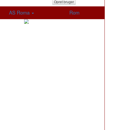
Opret bruger
AS Roma
Rom