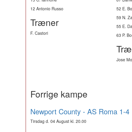
12 Antonio Russo
52 E. B
59 N. Z
Træner
55 E. D
F. Castori
63 P. Bo
Træ
Jose Mo
Forrige kampe
Newport County - AS Roma 1-4
Tirsdag d. 04 August kl. 20.00