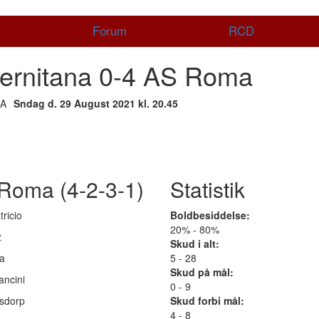
Forum
RCD
lernitana 0-4 AS Roma
Sndag d. 29 August 2021 kl. 20.45
Roma (4-2-3-1)
Statistik
tricio
Boldbesiddelse:
20% - 80%
z
Skud i alt:
na
5 - 28
Skud på mål:
ancini
0 - 9
rsdorp
Skud forbi mål:
4 - 8