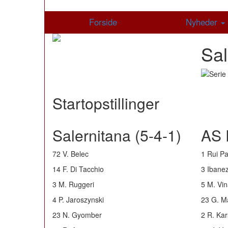
Forside
Nyheder
Sa
Startopstillinger
Salernitana (5-4-1)
AS 
72 V. Belec
1 Rui Pa
14 F. Di Tacchio
3 Ibane
3 M. Ruggeri
5 M. Vi
4 P. Jaroszynski
23 G. M
23 N. Gyomber
2 R. Ka