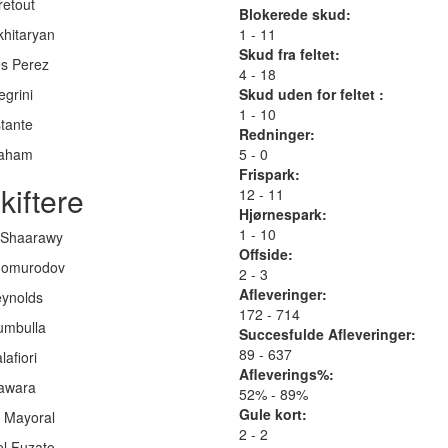
retout
Blokerede skud:
khitaryan
1 - 11
Skud fra feltet:
es Perez
4 - 18
egrini
Skud uden for feltet :
1 - 10
stante
Redninger:
raham
5 - 0
Frispark:
kiftere
12 - 11
Hjørnespark:
1 - 10
l Shaarawy
Offside:
homurodov
2 - 3
Afleveringer:
eynolds
172 - 714
umbulla
Succesfulde Afleveringer:
89 - 637
lafiori
Afleverings%:
iawara
52% - 89%
Gule kort:
a Mayoral
2 - 2
el Fuzato