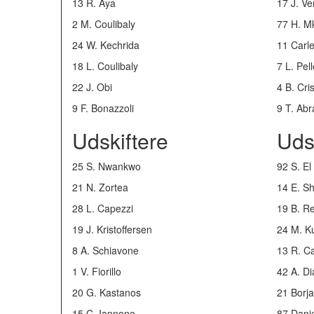
13 R. Aya
17 J. Ve
2 M. Coulibaly
77 H. M
24 W. Kechrida
11 Carl
18 L. Coulibaly
7 L. Pell
22 J. Obi
4 B. Cri
9 F. Bonazzoli
9 T. Ab
Udskiftere
Uds
25 S. Nwankwo
92 S. E
21 N. Zortea
14 E. S
28 L. Capezzi
19 B. R
19 J. Kristoffersen
24 M. K
8 A. Schiavone
13 R. Ca
1 V. Fiorillo
42 A. D
20 G. Kastanos
21 Borj
15 C. Iannone
87 Dani