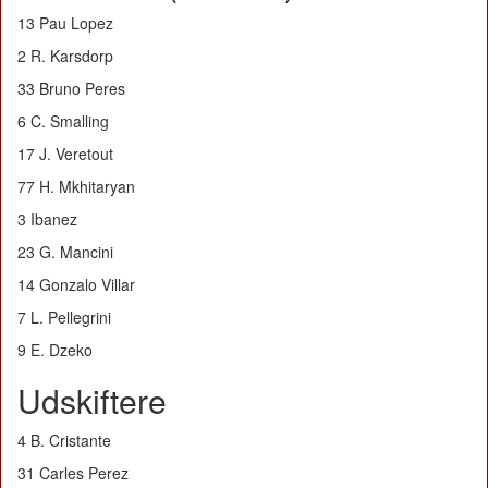
13 Pau Lopez
2 R. Karsdorp
33 Bruno Peres
6 C. Smalling
17 J. Veretout
77 H. Mkhitaryan
3 Ibanez
23 G. Mancini
14 Gonzalo Villar
7 L. Pellegrini
9 E. Dzeko
Udskiftere
4 B. Cristante
31 Carles Perez