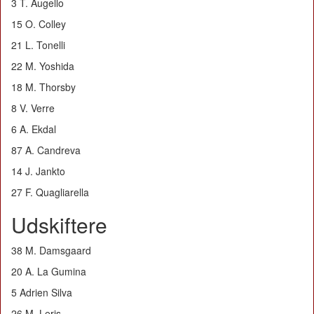
3 T. Augello
15 O. Colley
21 L. Tonelli
22 M. Yoshida
18 M. Thorsby
8 V. Verre
6 A. Ekdal
87 A. Candreva
14 J. Jankto
27 F. Quagliarella
Udskiftere
38 M. Damsgaard
20 A. La Gumina
5 Adrien Silva
26 M. Leris