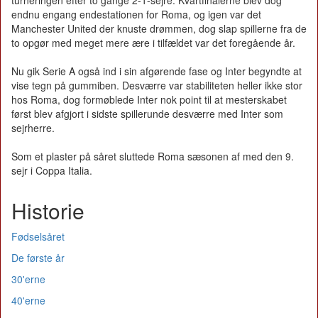
turneringen efter to gange 2-1-sejre. Kvartfinalerne blev dog
endnu engang endestationen for Roma, og igen var det
Manchester United der knuste drømmen, dog slap spillerne fra de
to opgør med meget mere ære i tilfældet var det foregående år.
Nu gik Serie A også ind i sin afgørende fase og Inter begyndte at
vise tegn på gummiben. Desværre var stabiliteten heller ikke stor
hos Roma, dog formøblede Inter nok point til at mesterskabet
først blev afgjort i sidste spillerunde desværre med Inter som
sejrherre.
Som et plaster på såret sluttede Roma sæsonen af med den 9.
sejr i Coppa Italia.
Historie
Fødselsåret
De første år
30'erne
40'erne