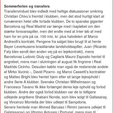
Sommerferien og transfers
Transfervinduet blev indledt med heftige diskussioner omkring
Christian Chivu’s fremtid i klubben, men det stod hurtigt klart at
rumæneren helst ville forlade klubben. De to spanske giganter
Barcelona og Real Madrid var længe med i kapløbet om den
stærke forsvarsspiller, men det endte med at Inter løb af med
ham for en pris på ca. 100 mio. kr. plus halvdelen af Marco
Andreolli’s kontrakt. Pengene fra salget blev brugt til at hente
Bayer Leverkusens brasilianske landsholdsspiller, Juan (Ricardo
Faty blev sendt den anden vej på en lejekontrakt), mens
Barcelonas Ludovic Giuly og Cagliaris Mauro Esposito hentet til
angrebet, mens man i slutningen af august fik fingrene i Real
Madrids Cicinho. Desuden købte man også de resterende andele
af Mirko Vucinic -, David Pizarro- og Marco Cassetti’s kontrakter
og Matteo Brighi blev hentet hjem efter sit lange lejeophold i
andre Serie A klubber. Svenske Christian Wilhelmsson og
Francesco Tavano fik ikke forlænget deres leje ophold og forlod
klubben. Andre der også forlod klubben var de to tidligere
udlejede angribere Shabani Nonda, som blev solgt til Galtasaray,
og Vincenzo Montella der blev udlejet til Sampdoria.
Senere hentede man Ahmed Barusso i Rimini (senere udlejet til
Galatasaray) og Vitorino Antunes i Portugal, mens man til