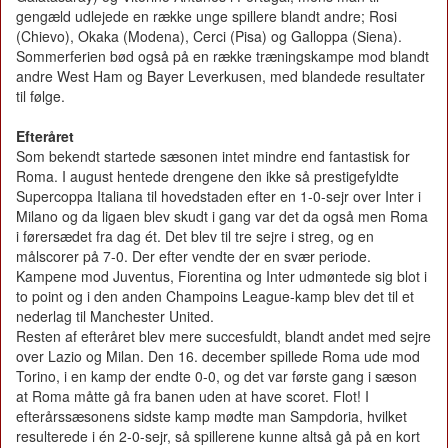
gengæld udlejede en række unge spillere blandt andre; Rosi
(Chievo), Okaka (Modena), Cerci (Pisa) og Galloppa (Siena).
Sommerferien bød også på en række træningskampe mod blandt
andre West Ham og Bayer Leverkusen, med blandede resultater
til følge.
Efteråret
Som bekendt startede sæsonen intet mindre end fantastisk for
Roma. I august hentede drengene den ikke så prestigefyldte
Supercoppa Italiana til hovedstaden efter en 1-0-sejr over Inter i
Milano og da ligaen blev skudt i gang var det da også men Roma
i førersædet fra dag ét. Det blev til tre sejre i streg, og en
målscorer på 7-0. Der efter vendte der en svær periode.
Kampene mod Juventus, Fiorentina og Inter udmøntede sig blot i
to point og i den anden Champoins League-kamp blev det til et
nederlag til Manchester United.
Resten af efteråret blev mere succesfuldt, blandt andet med sejre
over Lazio og Milan. Den 16. december spillede Roma ude mod
Torino, i en kamp der endte 0-0, og det var første gang i sæson
at Roma måtte gå fra banen uden at have scoret. Flot! I
efterårssæsonens sidste kamp mødte man Sampdoria, hvilket
resulterede i én 2-0-sejr, så spillerene kunne altså gå på en kort