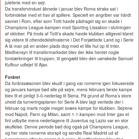
juleferie med en sejr.
Da transfervinduet åbnede i januar blev Roma straks sat i
forbindelse med et hav af spillere. Specielt en angriber var hårdt
savnet i Rom, efter som Totti havde pådraget sig en skade i
Champions League-kampen mod Sporting Lissabon i slutningen
af oktober. På trods af Totti’s skade havde klubben alligevel klaret
sig videre til ottendedelsfinalerne i Det Forjættede Land og i Serie
A lå man på en anden plads dog med et lille hul op til Inter.
Medhensyn til transfermarkedet blev der ikke hentet nogle
forstærkninger til truppen, til gengæld blev den uønskede Samuel
Kuffour udlejet til Ajax.
Foråret
Da forårssæsonen blev skudt i gang var romerne igen fokuserede
og januars kampe bød alle på sejre, mens februars første kampe
blev til et pinligt 3-0-nederlag til Siena. På grund af Roma’s store
uheld da turneringsplanen for Serie A blev lagt ventede der i
februar og marts nogle meget svære kampe for klubben. Sejrene
mod Napoli, Parm og Milan, samt 1-1-kampen mod Inter gav et
fint udbytte mens nederlagene til Juventus og Lazio var en stor
skuffelse. Denne periode bød dog også på Champions League,
og her viste romerne storspil og sendte Real Madrid ud af