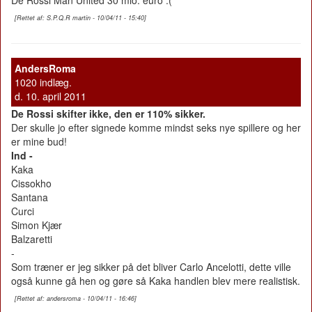
De Rossi Man United 30 mio. euro :(
[Rettet af: S.P.Q.R martin - 10/04/11 - 15:40]
AndersRoma
1020 indlæg.
d. 10. april 2011
De Rossi skifter ikke, den er 110% sikker.
Der skulle jo efter signede komme mindst seks nye spillere og her
er mine bud!
Ind -
Kaka
Cissokho
Santana
Curci
Simon Kjær
Balzaretti
-
Som træner er jeg sikker på det bliver Carlo Ancelotti, dette ville
også kunne gå hen og gøre så Kaka handlen blev mere realistisk.
[Rettet af: andersroma - 10/04/11 - 16:46]