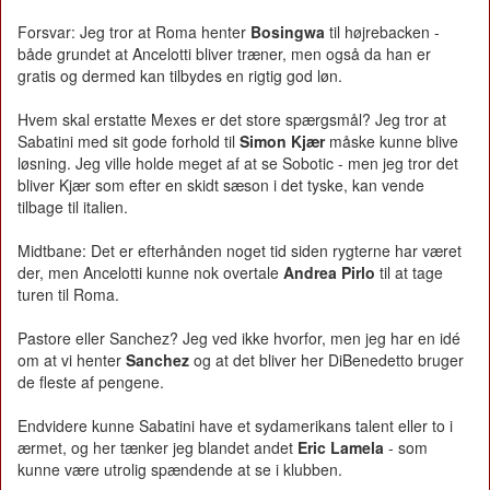
Forsvar: Jeg tror at Roma henter
Bosingwa
til højrebacken -
både grundet at Ancelotti bliver træner, men også da han er
gratis og dermed kan tilbydes en rigtig god løn.
Hvem skal erstatte Mexes er det store spærgsmål? Jeg tror at
Sabatini med sit gode forhold til
Simon Kjær
måske kunne blive
løsning. Jeg ville holde meget af at se Sobotic - men jeg tror det
bliver Kjær som efter en skidt sæson i det tyske, kan vende
tilbage til italien.
Midtbane: Det er efterhånden noget tid siden rygterne har været
der, men Ancelotti kunne nok overtale
Andrea Pirlo
til at tage
turen til Roma.
Pastore eller Sanchez? Jeg ved ikke hvorfor, men jeg har en idé
om at vi henter
Sanchez
og at det bliver her DiBenedetto bruger
de fleste af pengene.
Endvidere kunne Sabatini have et sydamerikans talent eller to i
ærmet, og her tænker jeg blandet andet
Eric Lamela
- som
kunne være utrolig spændende at se i klubben.