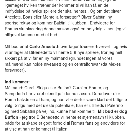
ligemeget hvilken træner der kommer til vil han få en del
indflydelse på hvilke spillere der skal hentes.. Og om det bliver
Ancelotti, Boas eller Montella fortsætter? Bliver Sabitini ny
sportsdirektør og kommer Baldini til klubben.. Endvidere for
Romas slutplacering denne sæson også en betydnig - men jeg vil
alligevel komme med et bud..
Mit bud er at
Carlo Ancelotti
overtager trænererhvervet - og hvis
vi antager at DiBenedetto vil hente 5-6 nye spillere, tror jeg helt
sikkert på at vi får en ny målmand (grundet ingen af vores
målmænd kan holde niveauet) og en centralforsvar (da Mexes
forsvinder).
Ind kommer:
Målmand: Curci, Sirigu eller Buffon? Curci er Romer, og
Sampdoria har været elendige i denne sæson. Derudover ejer
Roma halvdelen af ham, og han ville derfor være klart det billigste
valg. Sirigu med det uløste potentiale, han er utilfreds i Palermo
og med Sabatini på vej ind, kunne han komme til.
Mit bud er dog
Buffon
- jeg tror DiBenedetto vil hente et stjernenavn til klubben,
både for at skabe et godt forhold til Romas fans og endvidere for
at vise at han er kommet til Italien.