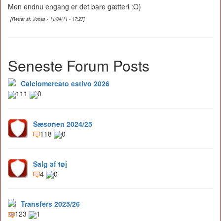
Men endnu engang er det bare gætteri :O)
[Rettet af: Jonas - 11/04/11 - 17:27]
Seneste Forum Posts
Calciomercato estivo 2026
111
0
Sæsonen 2024/25
118
0
Salg af tøj
4
0
Transfers 2025/26
123
1