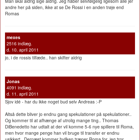
Man skal aldrig sige aldrig. Jeg håber selvfølgelig ligesom alle jer
andre her på siden, ikke at se De Rossi i en anden trøje end
Romas
mexes
2516 indlæg.
d. 10. april 2011
jo, i de rossis tilfæde.. han skifter aldrig
Jonas
4091 indlæg.
d. 11. april 2011
Sjov idé - har du ikke noget bud selv Andreas :-P
Altså dette bliver jo endnu gang spekulationer på spekulationer..
Og kommer til at afhænge af utrolig mange ting.. Thomas
DiBenedetto har udtalt at der vil komme 5-6 nye spillere til Roma,
men hvor mange penge han vil bruge til transfer er endnu
usikkert.. Dernæst kommer hvilken træner Roma for, jeg tror