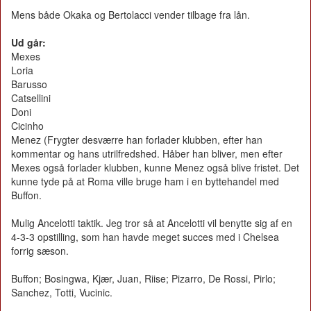
Mens både Okaka og Bertolacci vender tilbage fra lån.
Ud går:
Mexes
Loria
Barusso
Catsellini
Doni
Cicinho
Menez (Frygter desværre han forlader klubben, efter han
kommentar og hans utrilfredshed. Håber han bliver, men efter
Mexes også forlader klubben, kunne Menez også blive fristet. Det
kunne tyde på at Roma ville bruge ham i en byttehandel med
Buffon.
Mulig Ancelotti taktik. Jeg tror så at Ancelotti vil benytte sig af en
4-3-3 opstilling, som han havde meget succes med i Chelsea
forrig sæson.
Buffon; Bosingwa, Kjær, Juan, Riise; Pizarro, De Rossi, Pirlo;
Sanchez, Totti, Vucinic.