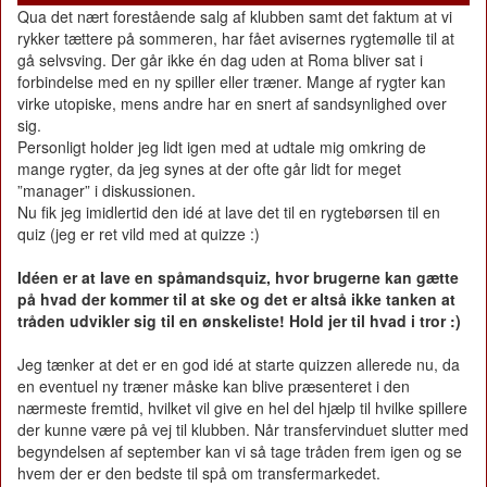
Qua det nært forestående salg af klubben samt det faktum at vi
rykker tættere på sommeren, har fået avisernes rygtemølle til at
gå selvsving. Der går ikke én dag uden at Roma bliver sat i
forbindelse med en ny spiller eller træner. Mange af rygter kan
virke utopiske, mens andre har en snert af sandsynlighed over
sig.
Personligt holder jeg lidt igen med at udtale mig omkring de
mange rygter, da jeg synes at der ofte går lidt for meget
”manager” i diskussionen.
Nu fik jeg imidlertid den idé at lave det til en rygtebørsen til en
quiz (jeg er ret vild med at quizze :)
Idéen er at lave en spåmandsquiz, hvor brugerne kan gætte
på hvad der kommer til at ske og det er altså ikke tanken at
tråden udvikler sig til en ønskeliste! Hold jer til hvad i tror :)
Jeg tænker at det er en god idé at starte quizzen allerede nu, da
en eventuel ny træner måske kan blive præsenteret i den
nærmeste fremtid, hvilket vil give en hel del hjælp til hvilke spillere
der kunne være på vej til klubben. Når transfervinduet slutter med
begyndelsen af september kan vi så tage tråden frem igen og se
hvem der er den bedste til spå om transfermarkedet.