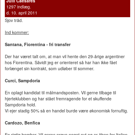
Julii Caesares
1297 indlæg.
d. 10. april 2011
Sjov tråd.
Ind kommer:
Santana, Fiorentina - fri transfer
Der har været talt om, at man vil hente den 29-årige argentiner
hos Fiorentina. Såvidt jeg er orienteret så har han ikke fået
forlænget sin kontrakt, som udløber til sommer.
Curci, Sampdoria
En oplagt kandidat til målmandsposten. Vil gerne tilbage til
hjerteklubben og har stået fremragende for et skuffende
Sampdoria hold.
Vi ejer stadig 50% så en handel burde være økonomisk fornuftig.
Cardozo, Benfica
En rigtig bomber. Vil gerne prøve noget nyt og er åben for Italien.