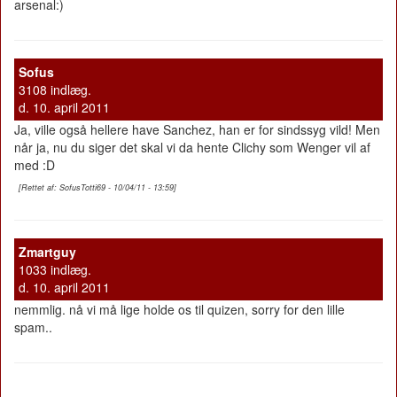
arsenal:)
Sofus
3108 indlæg.
d. 10. april 2011
Ja, ville også hellere have Sanchez, han er for sindssyg vild! Men
når ja, nu du siger det skal vi da hente Clichy som Wenger vil af
med :D
[Rettet af: SofusTotti69 - 10/04/11 - 13:59]
Zmartguy
1033 indlæg.
d. 10. april 2011
nemmlig. nå vi må lige holde os til quizen, sorry for den lille
spam..