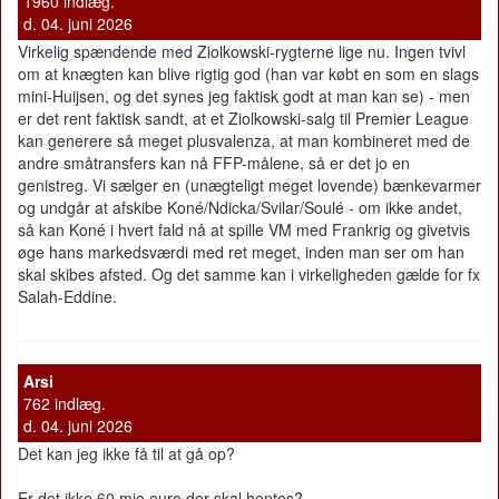
1960 indlæg.
d. 04. juni 2026
Virkelig spændende med Ziolkowski-rygterne lige nu. Ingen tvivl
om at knægten kan blive rigtig god (han var købt en som en slags
mini-Huijsen, og det synes jeg faktisk godt at man kan se) - men
er det rent faktisk sandt, at et Ziolkowski-salg til Premier League
kan generere så meget plusvalenza, at man kombineret med de
andre småtransfers kan nå FFP-målene, så er det jo en
genistreg. Vi sælger en (unægteligt meget lovende) bænkevarmer
og undgår at afskibe Koné/Ndicka/Svilar/Soulé - om ikke andet,
så kan Koné i hvert fald nå at spille VM med Frankrig og givetvis
øge hans markedsværdi med ret meget, inden man ser om han
skal skibes afsted. Og det samme kan i virkeligheden gælde for fx
Salah-Eddine.
Arsi
762 indlæg.
d. 04. juni 2026
Det kan jeg ikke få til at gå op?
Er det ikke 60 mio euro der skal hentes?