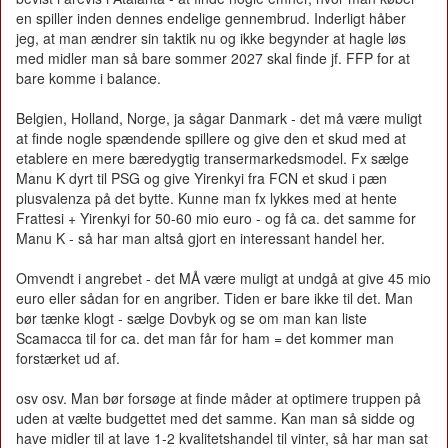
en spiller inden dennes endelige gennembrud. Inderligt håber
jeg, at man ændrer sin taktik nu og ikke begynder at hagle løs
med midler man så bare sommer 2027 skal finde jf. FFP for at
bare komme i balance.
Belgien, Holland, Norge, ja sågar Danmark - det må være muligt
at finde nogle spændende spillere og give den et skud med at
etablere en mere bæredygtig transermarkedsmodel. Fx sælge
Manu K dyrt til PSG og give Yirenkyi fra FCN et skud i pæn
plusvalenza på det bytte. Kunne man fx lykkes med at hente
Frattesi + Yirenkyi for 50-60 mio euro - og få ca. det samme for
Manu K - så har man altså gjort en interessant handel her.
Omvendt i angrebet - det MÅ være muligt at undgå at give 45 mio
euro eller sådan for en angriber. Tiden er bare ikke til det. Man
bør tænke klogt - sælge Dovbyk og se om man kan liste
Scamacca til for ca. det man får for ham = det kommer man
forstærket ud af.
osv osv. Man bør forsøge at finde måder at optimere truppen på
uden at vælte budgettet med det samme. Kan man så sidde og
have midler til at lave 1-2 kvalitetshandel til vinter, så har man sat