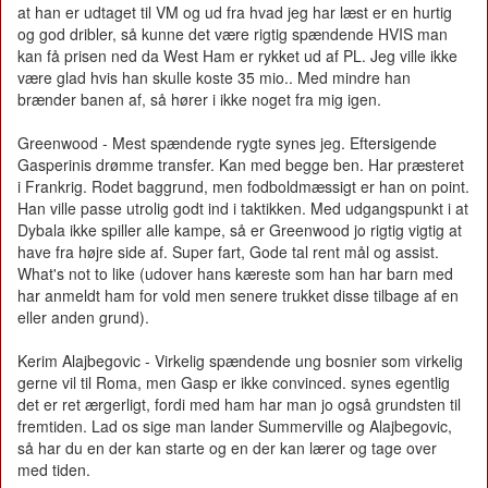
at han er udtaget til VM og ud fra hvad jeg har læst er en hurtig
og god dribler, så kunne det være rigtig spændende HVIS man
kan få prisen ned da West Ham er rykket ud af PL. Jeg ville ikke
være glad hvis han skulle koste 35 mio.. Med mindre han
brænder banen af, så hører i ikke noget fra mig igen.
Greenwood - Mest spændende rygte synes jeg. Eftersigende
Gasperinis drømme transfer. Kan med begge ben. Har præsteret
i Frankrig. Rodet baggrund, men fodboldmæssigt er han on point.
Han ville passe utrolig godt ind i taktikken. Med udgangspunkt i at
Dybala ikke spiller alle kampe, så er Greenwood jo rigtig vigtig at
have fra højre side af. Super fart, Gode tal rent mål og assist.
What's not to like (udover hans kæreste som han har barn med
har anmeldt ham for vold men senere trukket disse tilbage af en
eller anden grund).
Kerim Alajbegovic - Virkelig spændende ung bosnier som virkelig
gerne vil til Roma, men Gasp er ikke convinced. synes egentlig
det er ret ærgerligt, fordi med ham har man jo også grundsten til
fremtiden. Lad os sige man lander Summerville og Alajbegovic,
så har du en der kan starte og en der kan lærer og tage over
med tiden.