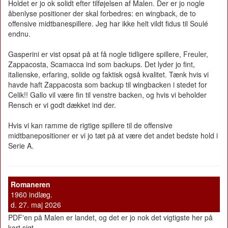
Holdet er jo ok solidt efter tilføjelsen af Malen. Der er jo nogle
åbenlyse positioner der skal forbedres: en wingback, de to
offensive midtbanespillere. Jeg har ikke helt vildt fidus til Soulé
endnu.
Gasperini er vist opsat på at få nogle tidligere spillere, Freuler,
Zappacosta, Scamacca ind som backups. Det lyder jo fint,
italienske, erfaring, solide og faktisk også kvalitet. Tænk hvis vi
havde haft Zappacosta som backup til wingbacken i stedet for
Celik!! Gallo vil være fin til venstre backen, og hvis vi beholder
Rensch er vi godt dækket ind der.
Hvis vi kan ramme de rigtige spillere til de offensive
midtbanepositioner er vi jo tæt på at være det andet bedste hold i
Serie A.
Romaneren
1960 indlæg.
d. 27. maj 2026
PDF'en på Malen er landet, og det er jo nok det vigtigste her på
kort sigt.