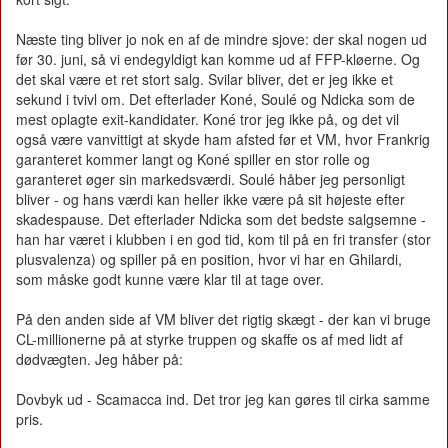
Næste ting bliver jo nok en af de mindre sjove: der skal nogen ud
før 30. juni, så vi endegyldigt kan komme ud af FFP-kløerne. Og
det skal være et ret stort salg. Svilar bliver, det er jeg ikke et
sekund i tvivl om. Det efterlader Koné, Soulé og Ndicka som de
mest oplagte exit-kandidater. Koné tror jeg ikke på, og det vil
også være vanvittigt at skyde ham afsted før et VM, hvor Frankrig
garanteret kommer langt og Koné spiller en stor rolle og
garanteret øger sin markedsværdi. Soulé håber jeg personligt
bliver - og hans værdi kan heller ikke være på sit højeste efter
skadespause. Det efterlader Ndicka som det bedste salgsemne -
han har været i klubben i en god tid, kom til på en fri transfer (stor
plusvalenza) og spiller på en position, hvor vi har en Ghilardi,
som måske godt kunne være klar til at tage over.
På den anden side af VM bliver det rigtig skægt - der kan vi bruge
CL-millionerne på at styrke truppen og skaffe os af med lidt af
dødvægten. Jeg håber på:
Dovbyk ud - Scamacca ind. Det tror jeg kan gøres til cirka samme
pris.