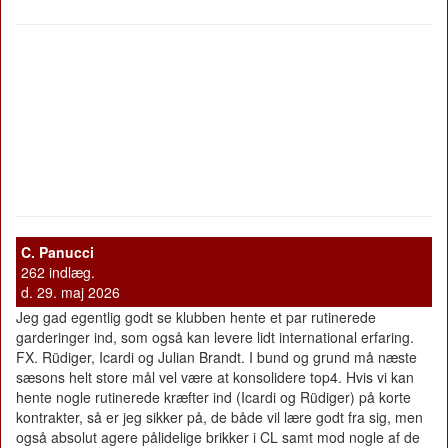
C. Panucci
262 indlæg.
d. 29. maj 2026
Jeg gad egentlig godt se klubben hente et par rutinerede
garderinger ind, som også kan levere lidt international erfaring.
FX. Rüdiger, Icardi og Julian Brandt. I bund og grund må næste
sæsons helt store mål vel være at konsolidere top4. Hvis vi kan
hente nogle rutinerede kræfter ind (Icardi og Rüdiger) på korte
kontrakter, så er jeg sikker på, de både vil lære godt fra sig, men
også absolut agere pålidelige brikker i CL samt mod nogle af de