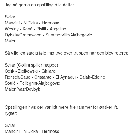
Jeg så gerne en opstilling á la dette:
Svilar
Mancini - N'Dicka - Hermoso
Wesley - Koné - Pisilli - Angelino
Dybala/Greenwood - Summerville/Alajbegovic
Malen
Så ville jeg stadig føle mig tryg over truppen når den blev roteret:
Svilar (Gollini spiller næppe)
Celik - Ziolkowski - Ghilardi
Rensch/Saud - Cristante - El Aynaoui - Salah-Eddine
Soulé - Pellegrini/Alajbegovic
Malen/Vaz/Dovbyk
Opstillingen hvis der var lidt mere frie rammer for ønsker ift.
rygter:
Svilar
Mancini - N'Dicka - Hermoso