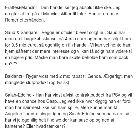
Frattesi/Mancini - Den handel ser jeg absolut ikke ske. Jeg
nægter at tro på at Mancini skifter til Inter. Han er nærmest
Romer efterhånden.
Saud & Sangare - Begge er officielt blevet solgt nu. Saud har
man en tilbagekøbsklausul på 4 mio euro og man har solgt ham
for 3,5 mio euro, så egentlig en fin handel. Vi kan vel hente ham
hjem såfremt der mere interesse og vi kan få solgt ham videre til
en højere pris. Måske man bare skulle beholde ham som back-
up???
Baldanzi - Ryger vidst med 2 mio rabat til Genoa. Ærgerligt, men
manglede slutprodukt (og fysisk)
Salah-Eddine - Han har vidst afvist kontraktbuddet fra PSV og vil
have en chance hos Gasp. Jeg ved ikke hvor dygtig han er fordi
man har nærmest ikke set ham spille. Men kunne man få
Angelino i omdrejninger igen og Salah-Eddine som back up, så
har vi jo egentlig helt fine wb der kan suse op og ned af
kanterne? Eller hvad tænker i?