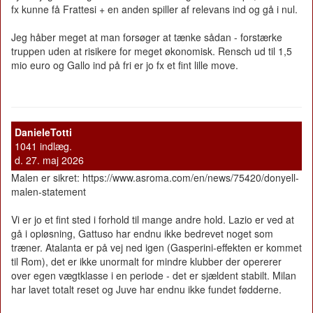
fx kunne få Frattesi + en anden spiller af relevans ind og gå i nul.
Jeg håber meget at man forsøger at tænke sådan - forstærke
truppen uden at risikere for meget økonomisk. Rensch ud til 1,5
mio euro og Gallo ind på fri er jo fx et fint lille move.
DanieleTotti
1041 indlæg.
d. 27. maj 2026
Malen er sikret: https://www.asroma.com/en/news/75420/donyell-
malen-statement
Vi er jo et fint sted i forhold til mange andre hold. Lazio er ved at
gå i opløsning, Gattuso har endnu ikke bedrevet noget som
træner. Atalanta er på vej ned igen (Gasperini-effekten er kommet
til Rom), det er ikke unormalt for mindre klubber der opererer
over egen vægtklasse i en periode - det er sjældent stabilt. Milan
har lavet totalt reset og Juve har endnu ikke fundet fødderne.