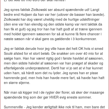
Jeg synes faktisk Ziolkowski ser absurd spændende ud! Langt
bedre end Huijsen da han var her (udover de basser han lavede).
Ziolkowski har dog været uheldig med de hurtige udskiftninger
(den ene var han elendig og den sidste kamp var rent taktisk da
han fik et gult) og jeg tror han har haft godt af at træne igennem
med holdet igennem sæsonen for så at kunne få flere chancer i
næste sæson når vi skal gøre os gældende i 3 konkurrencer.
Jeg er faktisk derude hvor jeg ville have det helt OK hvis vi smed
Soulé afsted for et stort beløb. De snakker om over 40 mio for at
sælge ham. Han har været rigtig god i første havldel af sæsonen,
men den sidste halvdel af sæsonen var han præget af skader og
efterfølgende underpræsteret. Dertil har vi jo set at vi har kunnet
uden ham, så hårdt som det nu lyder. Jeg synes han er pisse
hamrende god, men hvis han havde mere fart, så havde han haft
en større stjerne.
Når man så kigger ind i de rygter der florer, så sker der maaange
spændende ting som der gør HVER evig eneste sommer.
Summerville - Jeg kender ærligttalt ikke nok til ham, men bare det