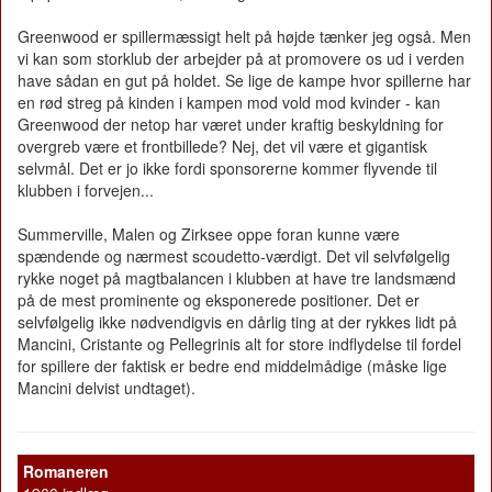
Greenwood er spillermæssigt helt på højde tænker jeg også. Men
vi kan som storklub der arbejder på at promovere os ud i verden
have sådan en gut på holdet. Se lige de kampe hvor spillerne har
en rød streg på kinden i kampen mod vold mod kvinder - kan
Greenwood der netop har været under kraftig beskyldning for
overgreb være et frontbillede? Nej, det vil være et gigantisk
selvmål. Det er jo ikke fordi sponsorerne kommer flyvende til
klubben i forvejen...
Summerville, Malen og Zirksee oppe foran kunne være
spændende og nærmest scoudetto-værdigt. Det vil selvfølgelig
rykke noget på magtbalancen i klubben at have tre landsmænd
på de mest prominente og eksponerede positioner. Det er
selvfølgelig ikke nødvendigvis en dårlig ting at der rykkes lidt på
Mancini, Cristante og Pellegrinis alt for store indflydelse til fordel
for spillere der faktisk er bedre end middelmådige (måske lige
Mancini delvist undtaget).
Romaneren