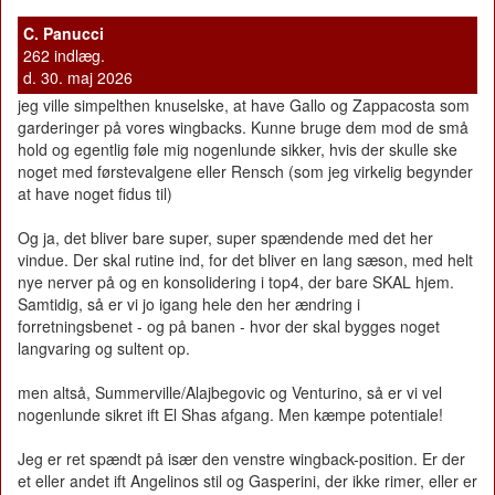
C. Panucci
262 indlæg.
d. 30. maj 2026
jeg ville simpelthen knuselske, at have Gallo og Zappacosta som
garderinger på vores wingbacks. Kunne bruge dem mod de små
hold og egentlig føle mig nogenlunde sikker, hvis der skulle ske
noget med førstevalgene eller Rensch (som jeg virkelig begynder
at have noget fidus til)
Og ja, det bliver bare super, super spændende med det her
vindue. Der skal rutine ind, for det bliver en lang sæson, med helt
nye nerver på og en konsolidering i top4, der bare SKAL hjem.
Samtidig, så er vi jo igang hele den her ændring i
forretningsbenet - og på banen - hvor der skal bygges noget
langvaring og sultent op.
men altså, Summerville/Alajbegovic og Venturino, så er vi vel
nogenlunde sikret ift El Shas afgang. Men kæmpe potentiale!
Jeg er ret spændt på især den venstre wingback-position. Er der
et eller andet ift Angelinos stil og Gasperini, der ikke rimer, eller er