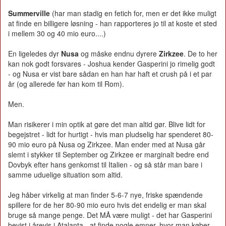
Summerville
(har man stadig en fetich for, men er det ikke muligt
at finde en billigere løsning - han rapporteres jo til at koste et sted
i mellem 30 og 40 mio euro....)
En ligeledes dyr
Nusa
og måske endnu dyrere
Zirkzee
. De to her
kan nok godt forsvares - Joshua kender Gasperini jo rimelig godt
- og Nusa er vist bare sådan en han har haft et crush på i et par
år (og allerede før han kom til Rom).
Men.
Man risikerer i min optik at gøre det man altid gør. Blive lidt for
begejstret - lidt for hurtigt - hvis man pludselig har spenderet 80-
90 mio euro på Nusa og Zirkzee. Man ender med at Nusa går
slemt i stykker til September og Zirkzee er marginalt bedre end
Dovbyk efter hans genkomst til Italien - og så står man bare i
samme uduelige situation som altid.
Jeg håber virkelig at man finder 5-6-7 nye, friske spændende
spillere for de her 80-90 mio euro hvis det endelig er man skal
bruge så mange penge. Det MÅ være muligt - det har Gasperini
bevist i årevis i Atalanta - at finde nogle emner, hvor man køber