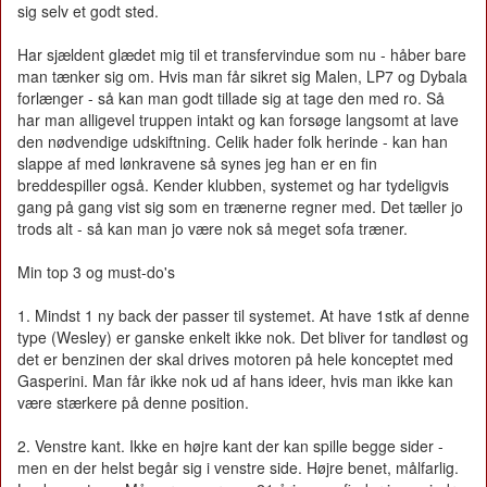
sig selv et godt sted.
Har sjældent glædet mig til et transfervindue som nu - håber bare
man tænker sig om. Hvis man får sikret sig Malen, LP7 og Dybala
forlænger - så kan man godt tillade sig at tage den med ro. Så
har man alligevel truppen intakt og kan forsøge langsomt at lave
den nødvendige udskiftning. Celik hader folk herinde - kan han
slappe af med lønkravene så synes jeg han er en fin
breddespiller også. Kender klubben, systemet og har tydeligvis
gang på gang vist sig som en trænerne regner med. Det tæller jo
trods alt - så kan man jo være nok så meget sofa træner.
Min top 3 og must-do's
1. Mindst 1 ny back der passer til systemet. At have 1stk af denne
type (Wesley) er ganske enkelt ikke nok. Det bliver for tandløst og
det er benzinen der skal drives motoren på hele konceptet med
Gasperini. Man får ikke nok ud af hans ideer, hvis man ikke kan
være stærkere på denne position.
2. Venstre kant. Ikke en højre kant der kan spille begge sider -
men en der helst begår sig i venstre side. Højre benet, målfarlig.