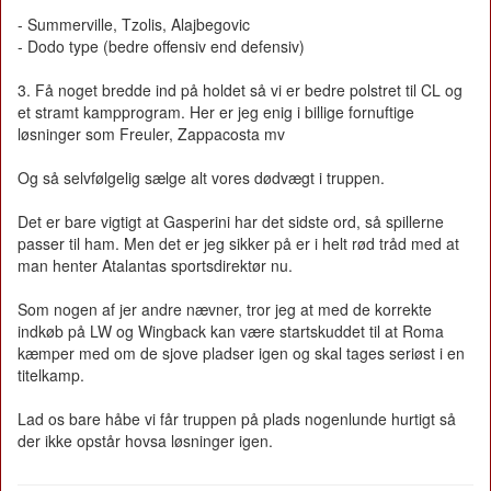
- Summerville, Tzolis, Alajbegovic
- Dodo type (bedre offensiv end defensiv)
3. Få noget bredde ind på holdet så vi er bedre polstret til CL og
et stramt kampprogram. Her er jeg enig i billige fornuftige
løsninger som Freuler, Zappacosta mv
Og så selvfølgelig sælge alt vores dødvægt i truppen.
Det er bare vigtigt at Gasperini har det sidste ord, så spillerne
passer til ham. Men det er jeg sikker på er i helt rød tråd med at
man henter Atalantas sportsdirektør nu.
Som nogen af jer andre nævner, tror jeg at med de korrekte
indkøb på LW og Wingback kan være startskuddet til at Roma
kæmper med om de sjove pladser igen og skal tages seriøst i en
titelkamp.
Lad os bare håbe vi får truppen på plads nogenlunde hurtigt så
der ikke opstår hovsa løsninger igen.