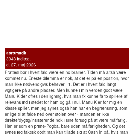
asromadk
3943 indlæg.
d. 27. maj 2026
Frattesi bør i hvert fald være en no brainer. Tiden må altså være
kommet nu. Eneste dilemma er nok, at det er på en position, hvor
man ikke nødvendigvis behøver +1. Det er i hvert fald langt
vigtigere på andre pladser. Men kunne i min verden godt være
Manu K der ofres i den ligning, hvis man fx kunne få to spillere af
relevans ind i stedet for ham og gå i nul. Manu K er for mig en
klasse spiller, men jeg synes også han har en begrænsning, som
er lige til at falde ned over stolen over - manden er ikke
direkte/dygtig/insisterende nok i sine forsøg på at være målfarlig.
Han er som en prime-Pogba, bare uden målfarligheden. Og det
synes jeg faktisk godt man kan tillade sig at Cash In på, hvis man