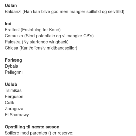
Udlån
Baldanzi (Han kan blive god men mangler spilletid og selvtillid)
Ind
Frattesi (Erstatning for Koné)
Comuzzo (Stort potentiale og vi mangler CB's)
Palestra (Ny startende wingback)
Chiesa (Kant/offensiv midtbanespiller)
Forlæng
Dybala
Pellegrini
Udløb
Tsimikas
Ferguson
Celik
Zaragoza
El Sharaawy
Opstilling til næste sæson
Spillere med parentes () er reserve: