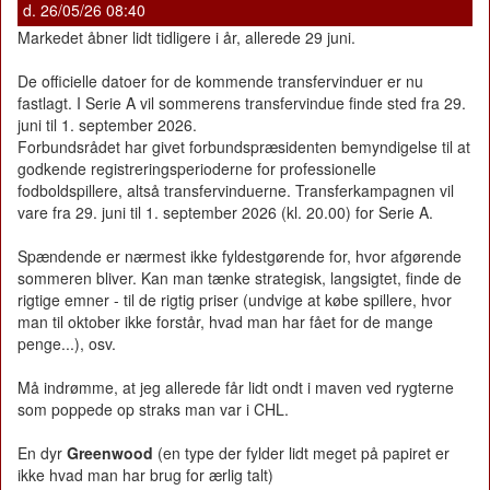
d. 26/05/26 08:40
Markedet åbner lidt tidligere i år, allerede 29 juni.
De officielle datoer for de kommende transfervinduer er nu
fastlagt. I Serie A vil sommerens transfervindue finde sted fra 29.
juni til 1. september 2026.
Forbundsrådet har givet forbundspræsidenten bemyndigelse til at
godkende registreringsperioderne for professionelle
fodboldspillere, altså transfervinduerne. Transferkampagnen vil
vare fra 29. juni til 1. september 2026 (kl. 20.00) for Serie A.
Spændende er nærmest ikke fyldestgørende for, hvor afgørende
sommeren bliver. Kan man tænke strategisk, langsigtet, finde de
rigtige emner - til de rigtig priser (undvige at købe spillere, hvor
man til oktober ikke forstår, hvad man har fået for de mange
penge...), osv.
Må indrømme, at jeg allerede får lidt ondt i maven ved rygterne
som poppede op straks man var i CHL.
En dyr
Greenwood
(en type der fylder lidt meget på papiret er
ikke hvad man har brug for ærlig talt)