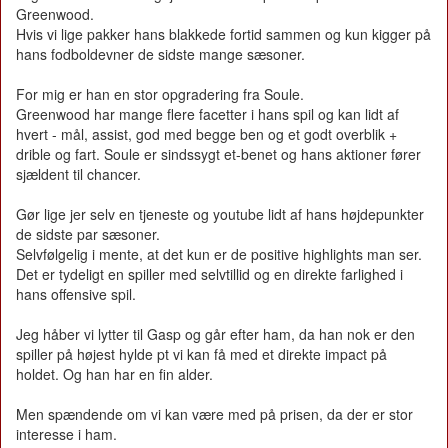
Greenwood.
Hvis vi lige pakker hans blakkede fortid sammen og kun kigger på
hans fodboldevner de sidste mange sæsoner.
For mig er han en stor opgradering fra Soule.
Greenwood har mange flere facetter i hans spil og kan lidt af
hvert - mål, assist, god med begge ben og et godt overblik +
drible og fart. Soule er sindssygt et-benet og hans aktioner fører
sjældent til chancer.
Gør lige jer selv en tjeneste og youtube lidt af hans højdepunkter
de sidste par sæsoner.
Selvfølgelig i mente, at det kun er de positive highlights man ser.
Det er tydeligt en spiller med selvtillid og en direkte farlighed i
hans offensive spil.
Jeg håber vi lytter til Gasp og går efter ham, da han nok er den
spiller på højest hylde pt vi kan få med et direkte impact på
holdet. Og han har en fin alder.
Men spændende om vi kan være med på prisen, da der er stor
interesse i ham.