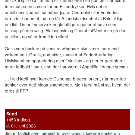
der skal spille CL, at man er interesseret i en gut, der har scoret
fem mål på en sæson for en PL-nedrykker. Hvis det er
ambitionsniveauet, så håber jeg at Cherubini eller Venturino
brænder banen af, når de får A-landsholdsdebut af Baldini lige
om lidt. De er immervæk nogle billigere gutter at have som
backup på den wing. Alajbegovic og Cherubini/Venturino på den
position, og så er fremtiden sikret.
Gallo som backup på venstre wingback skal være mere end
velkommen. Gratis, god alder, masser af Serie A-erfaring.
Utvivlsomt en opgradering over Tsimikas - og der er garanteret
mere fodbold i ham, end der har været i Angeliño i denne sæson.
… Hold kæft hvor kan de CL-penge bruges forkert, når man lige
tænker over det! Mega spændende. Men først må vi se, hvem der
ofres til FFP.
Sund
1453 indlæg.
d. 01. juni 2026
Jeg er faktisk semi begejstret over Gasp's kæmpe ønske om