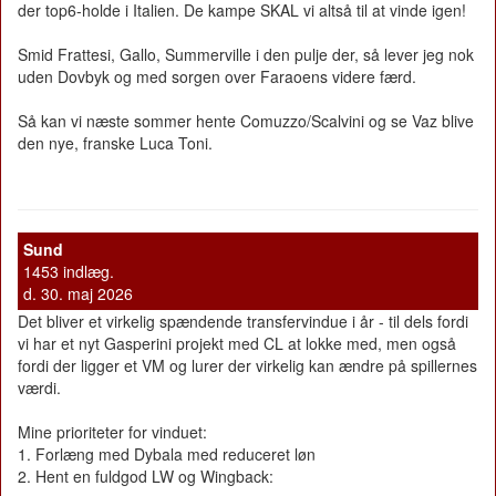
der top6-holde i Italien. De kampe SKAL vi altså til at vinde igen!
Smid Frattesi, Gallo, Summerville i den pulje der, så lever jeg nok
uden Dovbyk og med sorgen over Faraoens videre færd.
Så kan vi næste sommer hente Comuzzo/Scalvini og se Vaz blive
den nye, franske Luca Toni.
Sund
1453 indlæg.
d. 30. maj 2026
Det bliver et virkelig spændende transfervindue i år - til dels fordi
vi har et nyt Gasperini projekt med CL at lokke med, men også
fordi der ligger et VM og lurer der virkelig kan ændre på spillernes
værdi.
Mine prioriteter for vinduet:
1. Forlæng med Dybala med reduceret løn
2. Hent en fuldgod LW og Wingback: