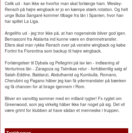
Celik ud - kan ikke se hvorfor man skal forlænge ham. Wesley-
Rensch på højre wingback er jo en kæmpe stærk rotation. Og helt
unge Buba Sangaré kommer tilbage fra lån i Spanien, hvor han
har spillet La Liga.
Angeliño ud - jeg tror ikke på, at han nogensinde bliver god igen.
Bernasconi fra Atalanta ind kunne være en drømmetransfer.
Ellers skal man rykke Rensch over på venstre wingback og købe
Fortini fra Fiorentina som backup til højre wingback.
Forlængelser til Dybala og Pellegrini på lav løn - indløsning af
Venturinos lån - Zaragoza og Tsimikas retur - forhåbentlig salg af
Salah-Eddine, Baldanzi, Abdulhamid og Kumbulla. Romano,
Cherubini og Pagano håber jeg kan få ydermandater på bænken
og få chancen for at brage igennem i Rom.
Bliver en vanvittig sommer med en millard rygter! Fx rygtet om
Greenwood, som jeg virkelig håber ikke har noget på sig. Det vil
være grimt for klubben at have sådan et menneske i truppen.
Tottithorsen