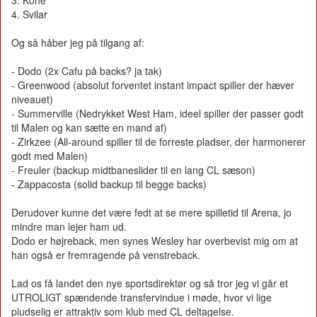
3. Kone
4. Svilar
Og så håber jeg på tilgang af:
- Dodo (2x Cafu på backs? ja tak)
- Greenwood (absolut forventet instant impact spiller der hæver
niveauet)
- Summerville (Nedrykket West Ham, ideel spiller der passer godt
til Malen og kan sætte en mand af)
- Zirkzee (All-around spiller til de forreste pladser, der harmonerer
godt med Malen)
- Freuler (backup midtbaneslider til en lang CL sæson)
- Zappacosta (solid backup til begge backs)
Derudover kunne det være fedt at se mere spilletid til Arena, jo
mindre man lejer ham ud.
Dodo er højreback, men synes Wesley har overbevist mig om at
han også er fremragende på venstreback.
Lad os få landet den nye sportsdirektør og så tror jeg vi går et
UTROLIGT spændende transfervindue i møde, hvor vi lige
pludselig er attraktiv som klub med CL deltagelse.