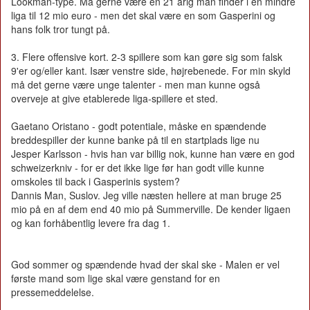
Lookman-type. Må gerne være en 21 årig man finder i en mindre
liga til 12 mio euro - men det skal være en som Gasperini og
hans folk tror tungt på.
3. Flere offensive kort. 2-3 spillere som kan gøre sig som falsk
9'er og/eller kant. Især venstre side, højrebenede. For min skyld
må det gerne være unge talenter - men man kunne også
overveje at give etablerede liga-spillere et sted.
Gaetano Oristano - godt potentiale, måske en spændende
breddespiller der kunne banke på til en startplads lige nu
Jesper Karlsson - hvis han var billig nok, kunne han være en god
schweizerkniv - for er det ikke lige før han godt ville kunne
omskoles til back i Gasperinis system?
Dannis Man, Suslov. Jeg ville næsten hellere at man bruge 25
mio på en af dem end 40 mio på Summerville. De kender ligaen
og kan forhåbentlig levere fra dag 1.
God sommer og spændende hvad der skal ske - Malen er vel
første mand som lige skal være genstand for en
pressemeddelelse.