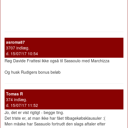
asroma87
3707 indlæg.
d. 15/07/17 10:54
Røg Davide Frattesi ikke også til Sassoulo med Marchizza
Og husk Rudigers bonus beløb
Tomas R
374 indlæg.
d. 15/07/17 11:52
Jo, det er vist rigtigt - begge ting.
Det triste er, at man ikke har fået tilbagekøbsklausuler :(
Men måske har Sassuolo fortrudt den slags aftaler efter