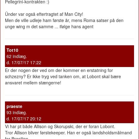
Pellegrini-kontrakten :)
Ünder var også eftertragtet af Man City!
Men de ville udleje ham første år, mens Roma satser på den
unge wing m det samme ... ifølge hans agent
Tot10
62 indlæg.
d. 17/07/17 17:22
Er der nogen der ved om der kommer en erstatning for
schzezny? Er ikke tryg ved tanken om, at Lobont skal bære
ansvaret mellem stængerne!
praeste
93 indlæg.
d. 17/07/17 20:12
Vi har pt både Allison og Skorupski, der er foran Lobont.
Tror Allison bliver førstekeeper. Han er også landsholdsmålmand
for Brasilien.