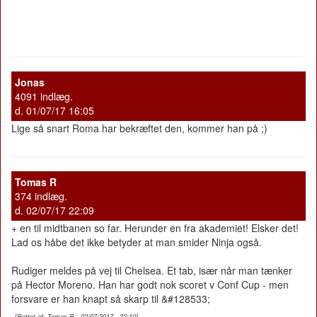
Jonas
4091 indlæg.
d. 01/07/17 16:05
Lige så snart Roma har bekræftet den, kommer han på ;)
Tomas R
374 indlæg.
d. 02/07/17 22:09
+ en til midtbanen so far. Herunder en fra akademiet! Elsker det!
Lad os håbe det ikke betyder at man smider Ninja også.
Rudiger meldes på vej til Chelsea. Et tab, især når man tænker
på Hector Moreno. Han har godt nok scoret v Conf Cup - men
forsvare er han knapt så skarp til &#128533;
[Rettet af: Tomas R - 02/07/2017 - 22:10]