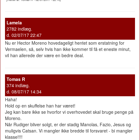
Lamela
2782 indlæg.
d. 02/07/17 22:47
Nu er Hector Moreno hovedageligt hentet som erstatning for
Vermaelen, så, selv hvis han ikke kommer til få et eneste minut,
vil han allerede der være en bedre deal.
Tomas R
374 indlæg.
d. 08/07/17 14:34
Haha!
Hold op en skuffelse han har været!
Jeg kan bare ikke se hvorfor vi overhovedet skal bruge penge på
Moreno.
Når Rudiger bliver solgt, er der stadig Manolas, Fazio, Jesus og
muligvis Catsan. Vi mangler ikke bredde til forsvaret - bi mangler
klasse!!!!