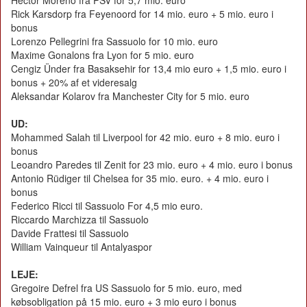
Hector Moreno fra PSV for 5,7 mio. euro
Rick Karsdorp fra Feyenoord for 14 mio. euro + 5 mio. euro i
bonus
Lorenzo Pellegrini fra Sassuolo for 10 mio. euro
Maxime Gonalons fra Lyon for 5 mio. euro
Cengiz Ünder fra Basaksehir for 13,4 mio euro + 1,5 mio. euro i
bonus + 20% af et videresalg
Aleksandar Kolarov fra Manchester City for 5 mio. euro
UD:
Mohammed Salah til Liverpool for 42 mio. euro + 8 mio. euro i
bonus
Leoandro Paredes til Zenit for 23 mio. euro + 4 mio. euro i bonus
Antonio Rüdiger til Chelsea for 35 mio. euro. + 4 mio. euro i
bonus
Federico Ricci til Sassuolo For 4,5 mio euro.
Riccardo Marchizza til Sassuolo
Davide Frattesi til Sassuolo
William Vainqueur til Antalyaspor
LEJE:
Gregoire Defrel fra US Sassuolo for 5 mio. euro, med
købsobligation på 15 mio. euro + 3 mio euro i bonus