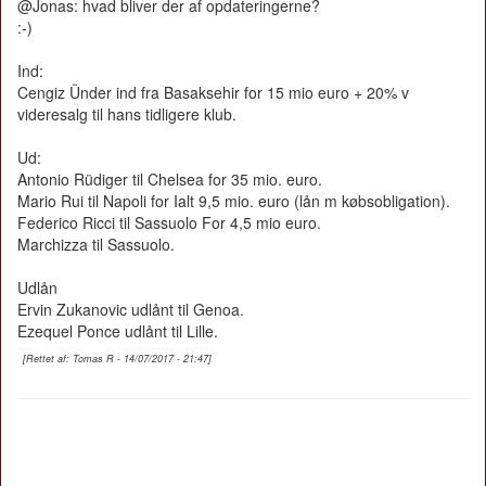
@Jonas: hvad bliver der af opdateringerne?
:-)
Ind:
Cengiz Ünder ind fra Basaksehir for 15 mio euro + 20% v
videresalg til hans tidligere klub.
Ud:
Antonio Rüdiger til Chelsea for 35 mio. euro.
Mario Rui til Napoli for Ialt 9,5 mio. euro (lån m købsobligation).
Federico Ricci til Sassuolo For 4,5 mio euro.
Marchizza til Sassuolo.
Udlån
Ervin Zukanovic udlånt til Genoa.
Ezequel Ponce udlånt til Lille.
[Rettet af: Tomas R - 14/07/2017 - 21:47]