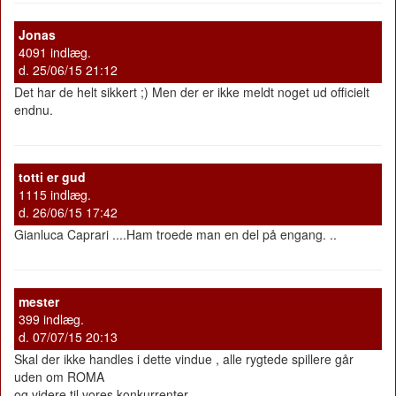
Jonas
4091 indlæg.
d. 25/06/15 21:12
Det har de helt sikkert ;) Men der er ikke meldt noget ud officielt
endnu.
totti er gud
1115 indlæg.
d. 26/06/15 17:42
Gianluca Caprari ....Ham troede man en del på engang. ..
mester
399 indlæg.
d. 07/07/15 20:13
Skal der ikke handles i dette vindue , alle rygtede spillere går
uden om ROMA
og videre til vores konkurrenter .