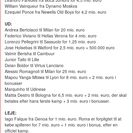
Leandro Paredes fra Boca Juniors for 4,5 mio. euro
William Vainqueur fra Dynamo Moskva
Ezequiel Ponce fra Newells Old Boys for 4,2 mio. euro
UD:
Andrea Bertolacci til Milan for 20 mio. euro
Federico Viviano til Hellas Verona for 4 mio. euro
Lorenzo Pellegrini til Sassuolo for 1,25 mio. euro
Jose Holsebas til Watford for 2,5 mio. euro + 500.000 euro
Valmir Berisha til Cambuur
Junior Tallo til Lille
Deian Boldor til Virtus Lanciano
Alessio Romagnoli til Milan for 25 mio. euro
Mapou Yanga-Mbiwa til Lyon for 8 mio. euro + 2 mio. euro i
bonusser
Marquinho til Udinese
Mattia Destro til Bologna for 6,5 mio. euro + 2 mio. euro, der skal
betales efter hans første kamp + 3 mio. euro i bonusser.
LEJE:
Iago Falque fra Genoa for 1 mio. euro. Roma er forpligtet til at
købe spilleren for 7 mio. euro + 1 mio. euro i bonus, efter en
officiel kamp.