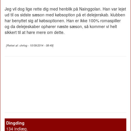
Jeg vil dog lige rette dig med henblik på Nainggolan. Han var lejet
ud til os sidste sæson med købsoption på et delejerskab. klubben
har benyttet sig af købsoptionen. Han er ikke 100% romaspiller
og da delejeskaber ophører næste sæson, så kommer vi helt
sikkert til at høre mere om dette.
[Rettet af: chrfog - 10/09/2014 - 08:49]
Dingding
134 indlæg.