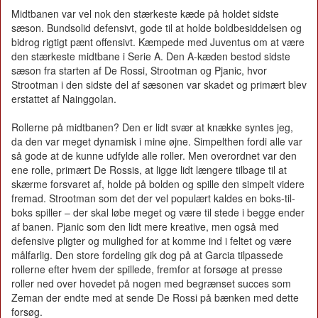
Midtbanen var vel nok den stærkeste kæde på holdet sidste
sæson. Bundsolid defensivt, gode til at holde boldbesiddelsen og
bidrog rigtigt pænt offensivt. Kæmpede med Juventus om at være
den stærkeste midtbane i Serie A. Den A-kæden bestod sidste
sæson fra starten af De Rossi, Strootman og Pjanic, hvor
Strootman i den sidste del af sæsonen var skadet og primært blev
erstattet af Nainggolan.
Rollerne på midtbanen? Den er lidt svær at knække syntes jeg,
da den var meget dynamisk i mine øjne. Simpelthen fordi alle var
så gode at de kunne udfylde alle roller. Men overordnet var den
ene rolle, primært De Rossis, at ligge lidt længere tilbage til at
skærme forsvaret af, holde på bolden og spille den simpelt videre
fremad. Strootman som det der vel populært kaldes en boks-til-
boks spiller – der skal løbe meget og være til stede i begge ender
af banen. Pjanic som den lidt mere kreative, men også med
defensive pligter og mulighed for at komme ind i feltet og være
målfarlig. Den store fordeling gik dog på at Garcia tilpassede
rollerne efter hvem der spillede, fremfor at forsøge at presse
roller ned over hovedet på nogen med begrænset succes som
Zeman der endte med at sende De Rossi på bænken med dette
forsøg.