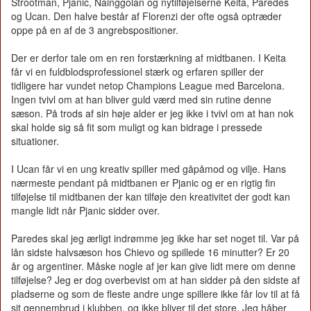
Strootman, Pjanic, Nainggolan og nytilføjelserne Keita, Paredes
og Ucan. Den halve består af Florenzi der ofte også optræder
oppe på en af de 3 angrebspositioner.
Der er derfor tale om en ren forstærkning af midtbanen. I Keita
får vi en fuldblodsprofessionel stærk og erfaren spiller der
tidligere har vundet netop Champions League med Barcelona.
Ingen tvivl om at han bliver guld værd med sin rutine denne
sæson. På trods af sin høje alder er jeg ikke i tvivl om at han nok
skal holde sig så fit som muligt og kan bidrage i pressede
situationer.
I Ucan får vi en ung kreativ spiller med gåpåmod og vilje. Hans
nærmeste pendant på midtbanen er Pjanic og er en rigtig fin
tilføjelse til midtbanen der kan tilføje den kreativitet der godt kan
mangle lidt når Pjanic sidder over.
Paredes skal jeg ærligt indrømme jeg ikke har set noget til. Var på
lån sidste halvsæson hos Chievo og spillede 16 minutter? Er 20
år og argentiner. Måske nogle af jer kan give lidt mere om denne
tilføjelse? Jeg er dog overbevist om at han sidder på den sidste af
pladserne og som de fleste andre unge spillere ikke får lov til at få
sit gennembrud i klubben, og ikke bliver til det store. Jeg håber