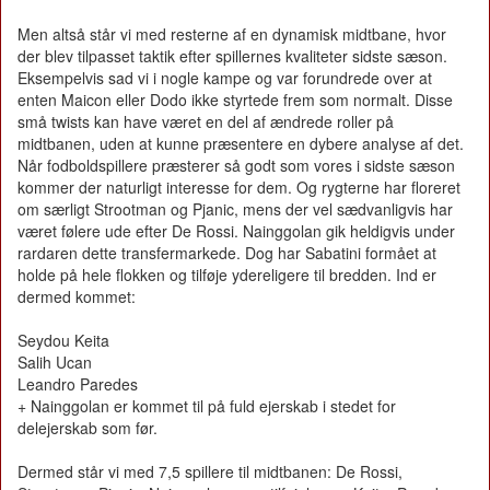
Men altså står vi med resterne af en dynamisk midtbane, hvor
der blev tilpasset taktik efter spillernes kvaliteter sidste sæson.
Eksempelvis sad vi i nogle kampe og var forundrede over at
enten Maicon eller Dodo ikke styrtede frem som normalt. Disse
små twists kan have været en del af ændrede roller på
midtbanen, uden at kunne præsentere en dybere analyse af det.
Når fodboldspillere præsterer så godt som vores i sidste sæson
kommer der naturligt interesse for dem. Og rygterne har floreret
om særligt Strootman og Pjanic, mens der vel sædvanligvis har
været følere ude efter De Rossi. Nainggolan gik heldigvis under
rardaren dette transfermarkede. Dog har Sabatini formået at
holde på hele flokken og tilføje ydereligere til bredden. Ind er
dermed kommet:
Seydou Keita
Salih Ucan
Leandro Paredes
+ Nainggolan er kommet til på fuld ejerskab i stedet for
delejerskab som før.
Dermed står vi med 7,5 spillere til midtbanen: De Rossi,