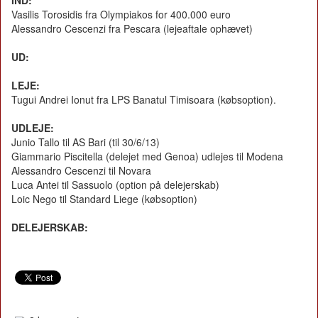
IND:
Vasilis Torosidis fra Olympiakos for 400.000 euro
Alessandro Cescenzi fra Pescara (lejeaftale ophævet)
UD:
LEJE:
Tugui Andrei Ionut fra LPS Banatul Timisoara (købsoption).
UDLEJE:
Junio Tallo til AS Bari (til 30/6/13)
Giammario Piscitella (delejet med Genoa) udlejes til Modena
Alessandro Cescenzi til Novara
Luca Antei til Sassuolo (option på delejerskab)
Loic Nego til Standard Liege (købsoption)
DELEJERSKAB: